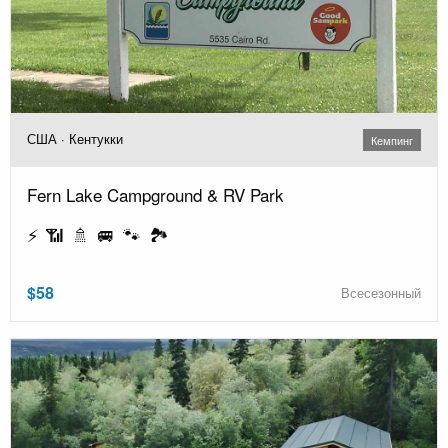
США · Кентукки
Кемпинг
Fern Lake Campground & RV Park
⚡ 📶 🚿 🚐 🐾 🏞️
$58
Всесезонный