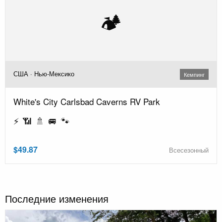
🏕️
США · Нью-Мексико
Кемпинг
White's City Carlsbad Caverns RV Park
⚡ 📶 🚿 🚐 🐾
$49.87
Всесезонный
Последние изменения