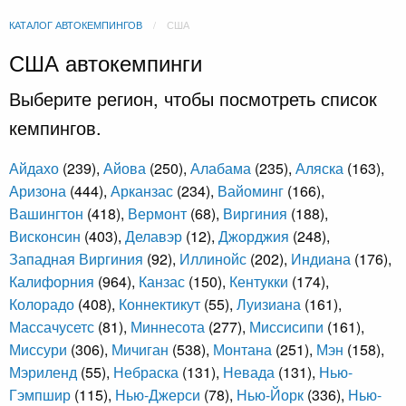
КАТАЛОГ АВТОКЕМПИНГОВ
США
США автокемпинги
Выберите регион, чтобы посмотреть список
кемпингов.
Айдахо
(239),
Айова
(250),
Алабама
(235),
Аляска
(163),
Аризона
(444),
Арканзас
(234),
Вайоминг
(166),
Вашингтон
(418),
Вермонт
(68),
Виргиния
(188),
Висконсин
(403),
Делавэр
(12),
Джорджия
(248),
Западная Виргиния
(92),
Иллинойс
(202),
Индиана
(176),
Калифорния
(964),
Канзас
(150),
Кентукки
(174),
Колорадо
(408),
Коннектикут
(55),
Луизиана
(161),
Массачусетс
(81),
Миннесота
(277),
Миссисипи
(161),
Миссури
(306),
Мичиган
(538),
Монтана
(251),
Мэн
(158),
Мэриленд
(55),
Небраска
(131),
Невада
(131),
Нью-
Гэмпшир
(115),
Нью-Джерси
(78),
Нью-Йорк
(336),
Нью-