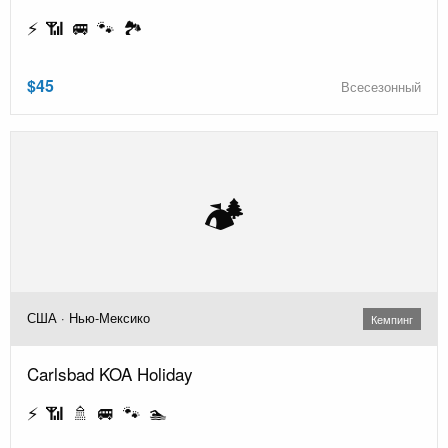
⚡ 📶 🚐 🐾 🏞️
$45
Всесезонный
🏕️
США · Нью-Мексико
Кемпинг
Carlsbad KOA Holiday
⚡ 📶 🚿 🚐 🐾 🏊