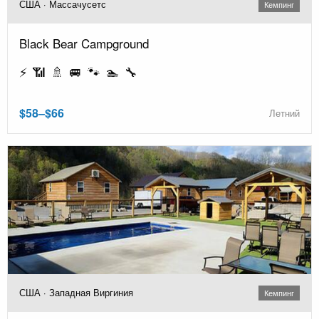
США · Массачусетс
Кемпинг
Black Bear Campground
⚡ 📶 🚿 🚐 🐾 🏊 🔧
$58–$66
Летний
США · Западная Виргиния
Кемпинг