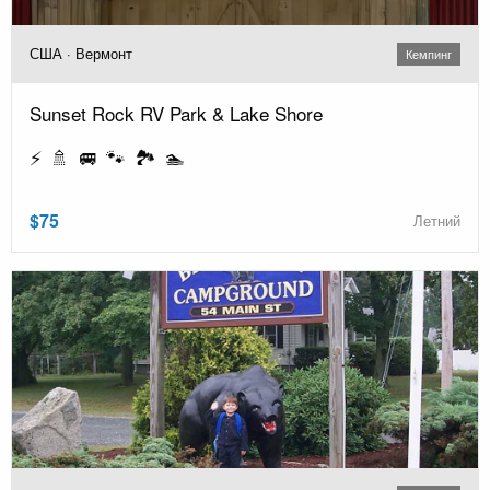
США · Вермонт
Кемпинг
Sunset Rock RV Park & Lake Shore
⚡ 🚿 🚐 🐾 🏞️ 🏊
$75
Летний