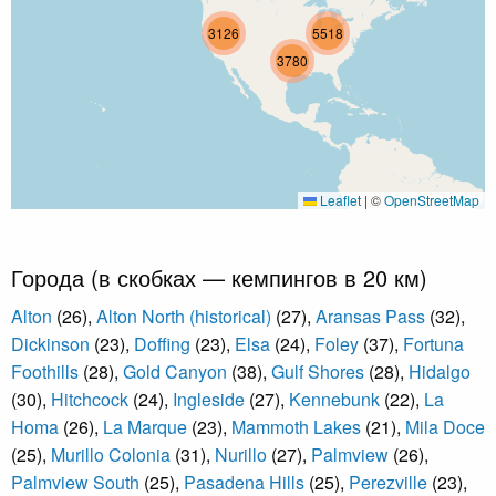
3126
5518
3780
Leaflet
|
©
OpenStreetMap
Города (в скобках — кемпингов в 20 км)
Alton
(26),
Alton North (historical)
(27),
Aransas Pass
(32),
Dickinson
(23),
Doffing
(23),
Elsa
(24),
Foley
(37),
Fortuna
Foothills
(28),
Gold Canyon
(38),
Gulf Shores
(28),
Hidalgo
(30),
Hitchcock
(24),
Ingleside
(27),
Kennebunk
(22),
La
Homa
(26),
La Marque
(23),
Mammoth Lakes
(21),
Mila Doce
(25),
Murillo Colonia
(31),
Nurillo
(27),
Palmview
(26),
Palmview South
(25),
Pasadena Hills
(25),
Perezville
(23),