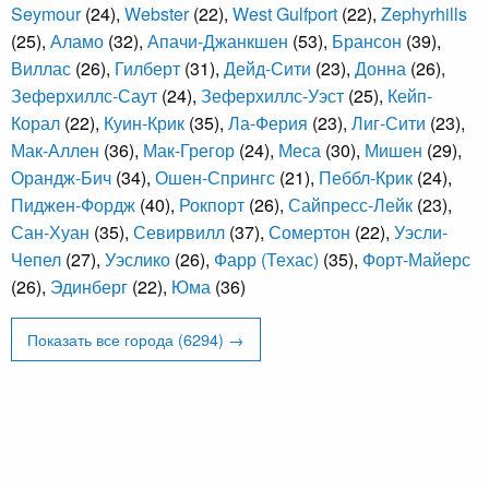
Seymour
(24),
Webster
(22),
West Gulfport
(22),
Zephyrhills
(25),
Аламо
(32),
Апачи-Джанкшен
(53),
Брансон
(39),
Виллас
(26),
Гилберт
(31),
Дейд-Сити
(23),
Донна
(26),
Зеферхиллс-Саут
(24),
Зеферхиллс-Уэст
(25),
Кейп-
Корал
(22),
Куин-Крик
(35),
Ла-Ферия
(23),
Лиг-Сити
(23),
Мак-Аллен
(36),
Мак-Грегор
(24),
Меса
(30),
Мишен
(29),
Орандж-Бич
(34),
Ошен-Спрингс
(21),
Пеббл-Крик
(24),
Пиджен-Фордж
(40),
Рокпорт
(26),
Сайпресс-Лейк
(23),
Сан-Хуан
(35),
Севирвилл
(37),
Сомертон
(22),
Уэсли-
Чепел
(27),
Уэслико
(26),
Фарр (Техас)
(35),
Форт-Майерс
(26),
Эдинберг
(22),
Юма
(36)
Показать все города (6294) →