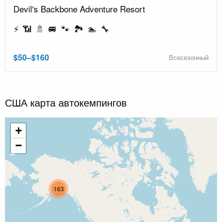
Devil's Backbone Adventure Resort
⚡ 📶 🚿 🚐 🐾 🏞️ 🏊 🔧
$50–$160
Всесезонный
США карта автокемпингов
+
−
163