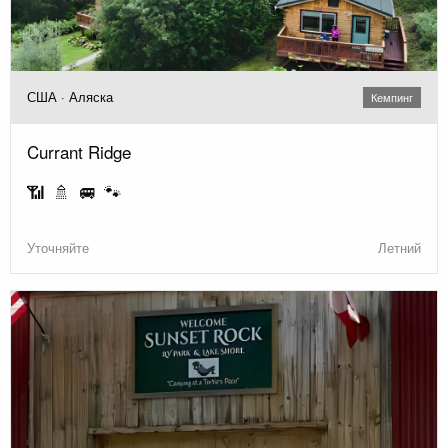
США · Аляска
Кемпинг
Currant Ridge
📶 🚿 🚐 🐾
Уточняйте
Летний