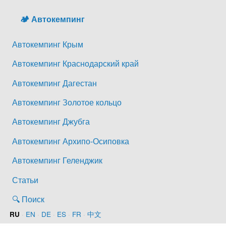
🏕️ Автокемпинг
Автокемпинг Крым
Автокемпинг Краснодарский край
Автокемпинг Дагестан
Автокемпинг Золотое кольцо
Автокемпинг Джубга
Автокемпинг Архипо-Осиповка
Автокемпинг Геленджик
Статьи
🔍 Поиск
·
EN
·
DE
·
ES
·
FR
·
中文
RU