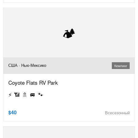
🏕️
США · Нью-Мексико
Кемпинг
Coyote Flats RV Park
⚡ 📶 🚿 🚐 🐾
$40
Всесезонный