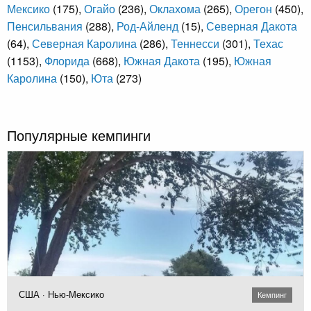
Мексико
(175),
Огайо
(236),
Оклахома
(265),
Орегон
(450),
Пенсильвания
(288),
Род-Айленд
(15),
Северная Дакота
(64),
Северная Каролина
(286),
Теннесси
(301),
Техас
(1153),
Флорида
(668),
Южная Дакота
(195),
Южная
Каролина
(150),
Юта
(273)
Популярные кемпинги
США · Нью-Мексико
Кемпинг