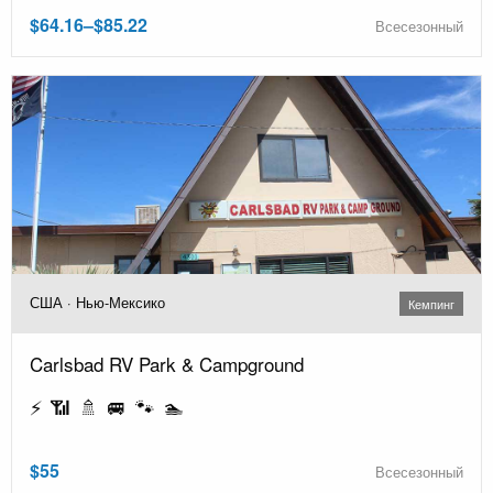
$64.16–$85.22
Всесезонный
США · Нью-Мексико
Кемпинг
Carlsbad RV Park & Campground
⚡ 📶 🚿 🚐 🐾 🏊
$55
Всесезонный