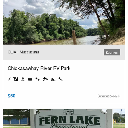
США · Миссисипи
Кемпинг
Chickasawhay River RV Park
⚡ 📶 🚿 🚐 🐾 🏞️ 🏊 🔧
$50
Всесезонный