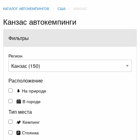
КАТАЛОГ АВТОКЕМПИНГОВ
США
КАНЗАС
Канзас автокемпинги
Фильтры
Регион
Расположение
🌲 На природе
🏙️ В городе
Тип места
🏕️ Кемпинг
🅿️ Стоянка