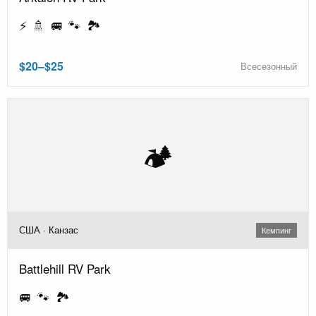
⚡ 🚿 🚐 🐾 🏞️
$20–$25
Всесезонный
🏕️
США · Канзас
Кемпинг
Battlehill RV Park
🚐 🐾 🏞️