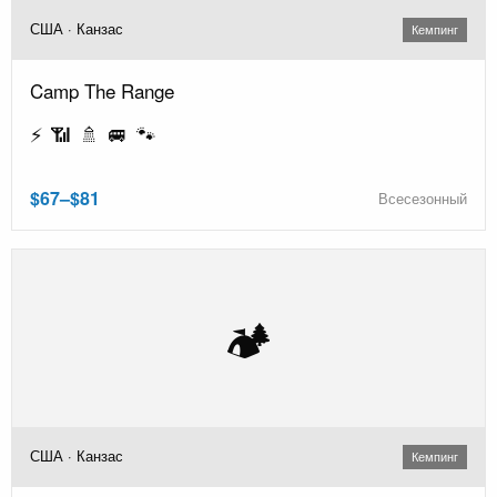
США · Канзас
Кемпинг
Camp The Range
⚡ 📶 🚿 🚐 🐾
$67–$81
Всесезонный
🏕️
США · Канзас
Кемпинг