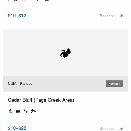
$10–$12
Всесезонный
🏕️
США · Канзас
Кемпинг
Cedar Bluff (Page Creek Area)
🚿 🚐 🐾 🏞️
$10–$22
Всесезонный