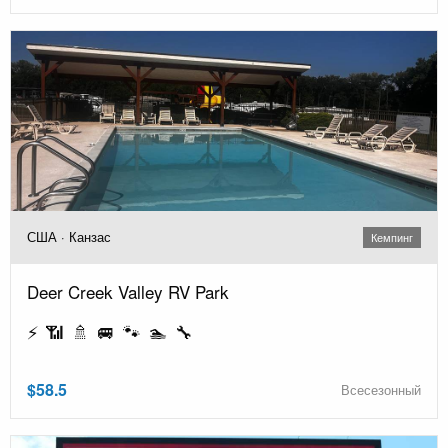
США · Канзас
Кемпинг
Deer Creek Valley RV Park
⚡ 📶 🚿 🚐 🐾 🏊 🔧
$58.5
Всесезонный