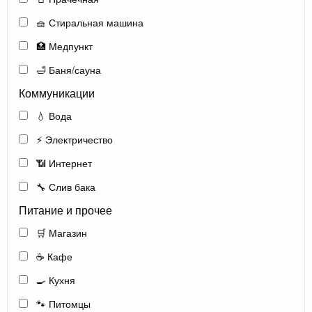
🧺 Стиральная машина
🏥 Медпункт
🛁 Баня/сауна
Коммуникации
💧 Вода
⚡ Электричество
📶 Интернет
🔧 Слив бака
Питание и прочее
🛒 Магазин
☕ Кафе
🍳 Кухня
🐾 Питомцы