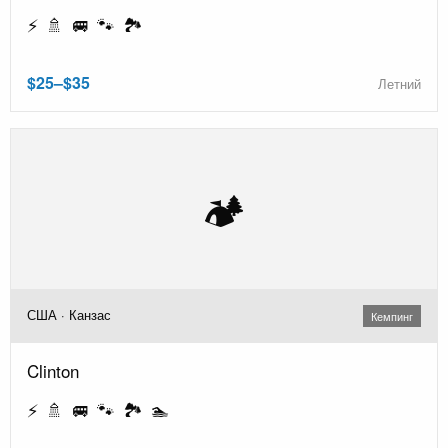
⚡ 🚿 🚐 🐾 🏞️
$25–$35
Летний
🏕️
США · Канзас
Кемпинг
Clinton
⚡ 🚿 🚐 🐾 🏞️ 🏊