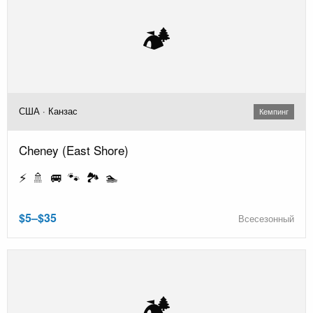
🏕️
США · Канзас
Кемпинг
Cheney (East Shore)
⚡ 🚿 🚐 🐾 🏞️ 🏊
$5–$35
Всесезонный
🏕️