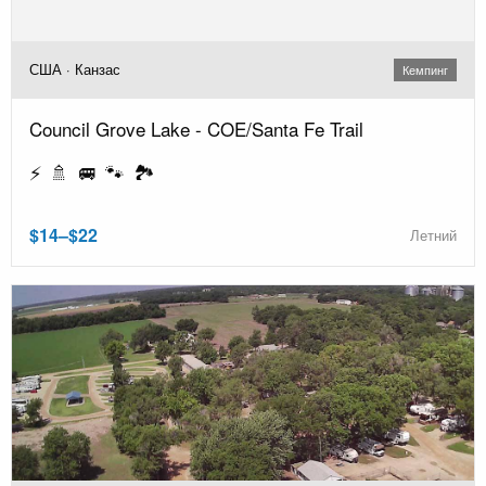
США · Канзас
Кемпинг
Council Grove Lake - COE/Santa Fe Trail
⚡ 🚿 🚐 🐾 🏞️
$14–$22
Летний