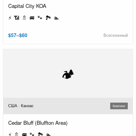
Capital City KOA
⚡ 📶 🚿 🚐 🐾 🏞️ 🏊
$57–$60
Всесезонный
🏕️
США · Канзас
Кемпинг
Cedar Bluff (Bluffton Area)
⚡ 🚿 🚐 🐾 🏞️ 🏊