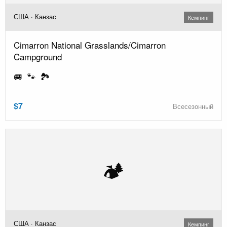
США · Канзас
Кемпинг
Cimarron National Grasslands/Cimarron
Campground
🚐 🐾 🏞️
$7
Всесезонный
🏕️
США · Канзас
Кемпинг