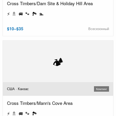
Cross Timbers/Dam Site & Holiday Hill Area
⚡ 🚿 🚐 🐾 🏞️ 🏊
$10–$35
Всесезонный
🏕️
США · Канзас
Кемпинг
Cross Timbers/Mann's Cove Area
⚡ 🚿 🚐 🐾 🏞️