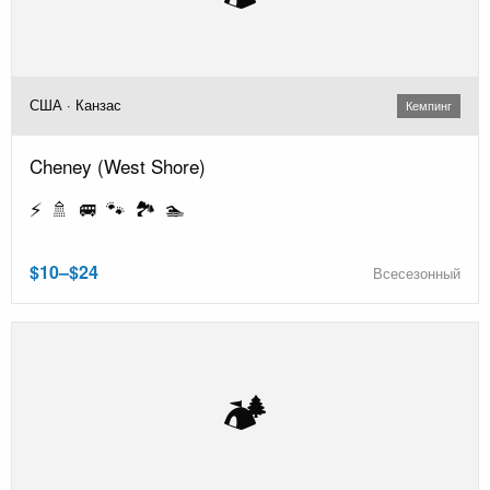
США · Канзас
Кемпинг
Cheney (West Shore)
⚡ 🚿 🚐 🐾 🏞️ 🏊
$10–$24
Всесезонный
🏕️