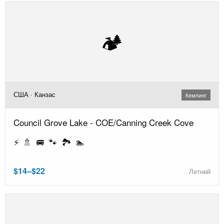
🏕️
США · Канзас
Кемпинг
Council Grove Lake - COE/Canning Creek Cove
⚡ 🚿 🚐 🐾 🏞️ 🏊
$14–$22
Летний