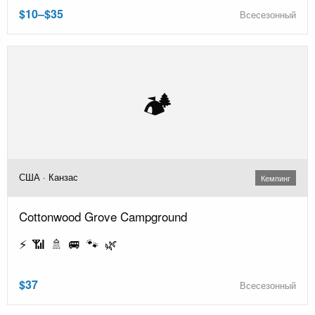
$10–$35
Всесезонный
🏕️
США · Канзас
Кемпинг
Cottonwood Grove Campground
⚡ 📶 🚿 🚐 🐾 🌿
$37
Всесезонный