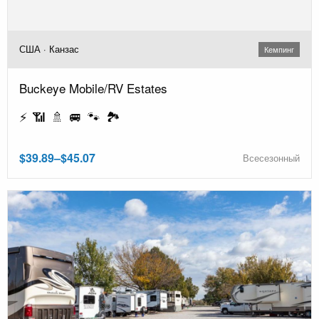
США · Канзас
Кемпинг
Buckeye Mobile/RV Estates
⚡ 📶 🚿 🚐 🐾 🏞️
$39.89–$45.07
Всесезонный