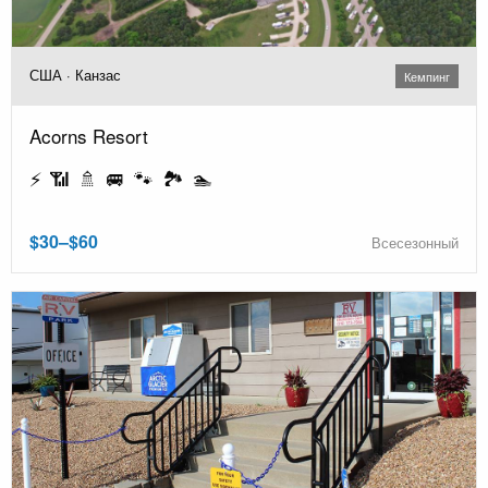
США · Канзас
Кемпинг
Acorns Resort
⚡ 📶 🚿 🚐 🐾 🏞️ 🏊
$30–$60
Всесезонный