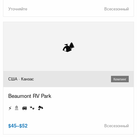
Уточняйте
Всесезонный
🏕️
США · Канзас
Кемпинг
Beaumont RV Park
⚡ 🚿 🚐 🐾 🏞️
$45–$52
Всесезонный