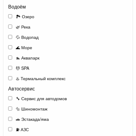
Водоём
🏞️ Озеро
🌿 Река
💦 Водопад
🌊 Море
🏊 Аквапарк
💆 SPA
♨️ Термальный комплекс
Автосервис
🔧 Сервис для автодомов
🔩 Шиномонтаж
🚗 Эстакада/яма
⛽ АЗС