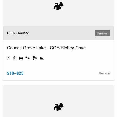
🏕️
США · Канзас
Кемпинг
Council Grove Lake - COE/Richey Cove
⚡ 🚿 🚐 🐾 🏞️ 🏊
$18–$25
Летний
🏕️