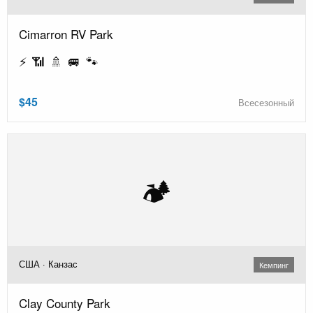
Cimarron RV Park
⚡ 📶 🚿 🚐 🐾
$45
Всесезонный
🏕️
США · Канзас
Кемпинг
Clay County Park