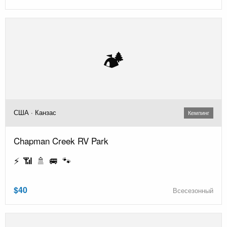
🏕️
США · Канзас
Кемпинг
Chapman Creek RV Park
⚡ 📶 🚿 🚐 🐾
$40
Всесезонный