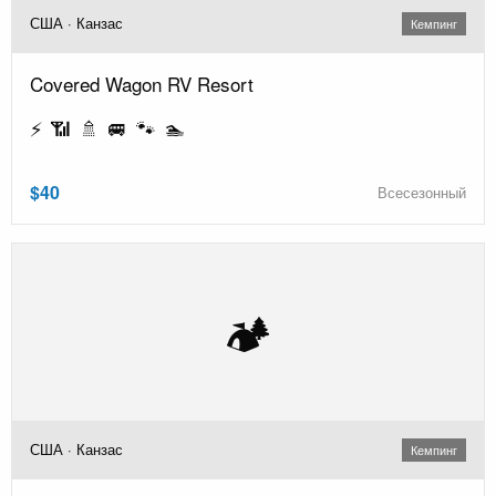
США · Канзас
Кемпинг
Covered Wagon RV Resort
⚡ 📶 🚿 🚐 🐾 🏊
$40
Всесезонный
🏕️
США · Канзас
Кемпинг