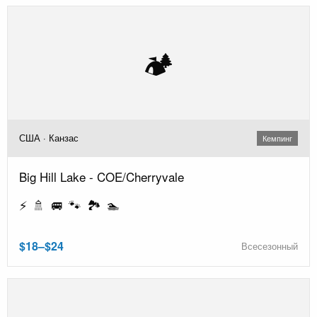
🏕️
США · Канзас
Кемпинг
Big Hill Lake - COE/Cherryvale
⚡ 🚿 🚐 🐾 🏞️ 🏊
$18–$24
Всесезонный