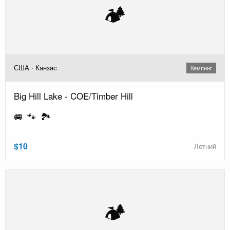
🏕️
США · Канзас
Кемпинг
Big Hill Lake - COE/Timber Hill
🚐 🐾 🏞️
$10
Летний
🏕️