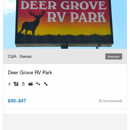
США · Канзас
Кемпинг
Deer Grove RV Park
⚡ 📶 🚿 🚐 🐾 🔧
$40–$47
Всесезонный