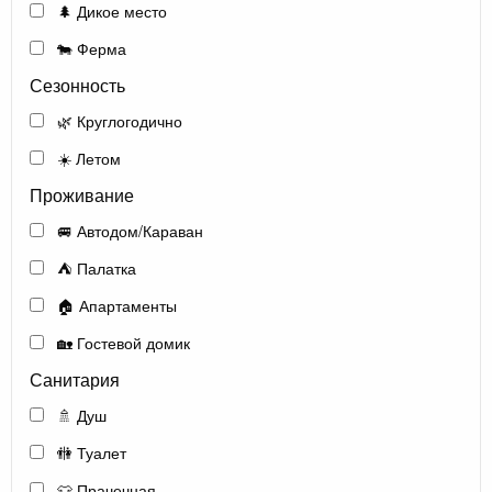
🌲 Дикое место
🐄 Ферма
Сезонность
🌿 Круглогодично
☀️ Летом
Проживание
🚐 Автодом/Караван
⛺ Палатка
🏠 Апартаменты
🏡 Гостевой домик
Санитария
🚿 Душ
🚻 Туалет
👕 Прачечная