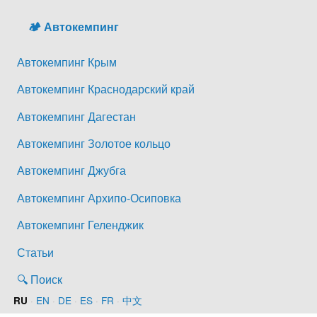
🏕️ Автокемпинг
Автокемпинг Крым
Автокемпинг Краснодарский край
Автокемпинг Дагестан
Автокемпинг Золотое кольцо
Автокемпинг Джубга
Автокемпинг Архипо-Осиповка
Автокемпинг Геленджик
Статьи
🔍 Поиск
·
EN
·
DE
·
ES
·
FR
·
中文
RU