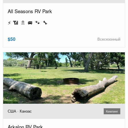
All Seasons RV Park
⚡ 📶 🚿 🚐 🐾 🔧
$50
Всесезонный
США · Канзас
Кемпинг
Arkalon RV Park