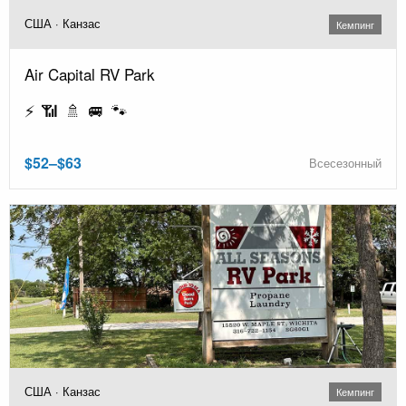
США · Канзас
Кемпинг
Air Capital RV Park
⚡ 📶 🚿 🚐 🐾
$52–$63
Всесезонный
США · Канзас
Кемпинг