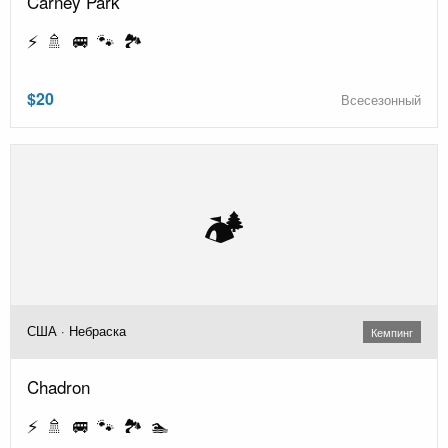
Carney Park
⚡ 🚿 🚐 🐾 🏞️
$20
Всесезонный
🏕️
США · Небраска
Кемпинг
Chadron
⚡ 🚿 🚐 🐾 🏞️ 🏊