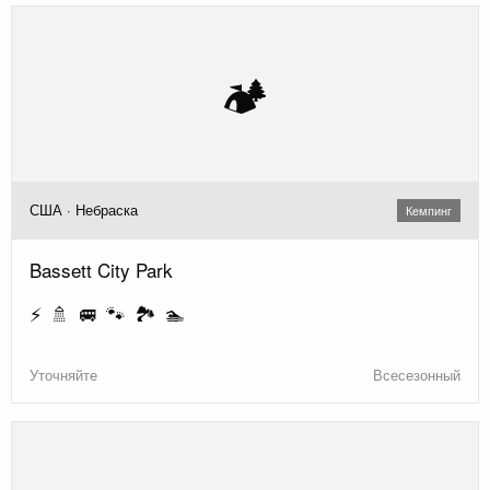
🏕️
США · Небраска
Кемпинг
Bassett City Park
⚡ 🚿 🚐 🐾 🏞️ 🏊
Уточняйте
Всесезонный