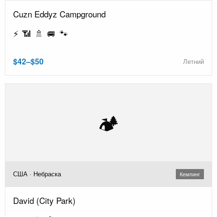
Cuzn Eddyz Campground
⚡ 📶 🚿 🚐 🐾
$42–$50
Летний
🏕️
США · Небраска
Кемпинг
David (City Park)