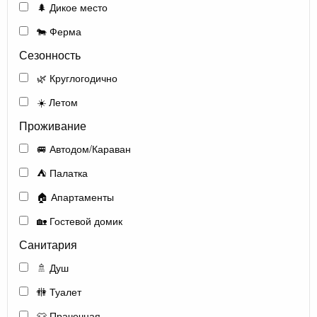
🌲 Дикое место
🐄 Ферма
Сезонность
🌿 Круглогодично
☀️ Летом
Проживание
🚐 Автодом/Караван
⛺ Палатка
🏠 Апартаменты
🏡 Гостевой домик
Санитария
🚿 Душ
🚻 Туалет
👕 Прачечная