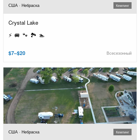
США · Небраска
Кемпинг
Crystal Lake
⚡ 🚐 🐾 🏞️ 🏊
$7–$20
Всесезонный
США · Небраска
Кемпинг