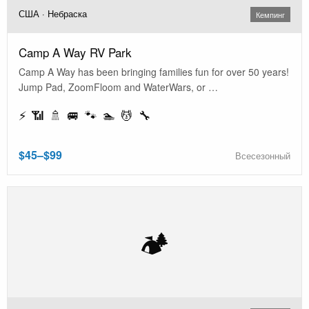
США · Небраска
Кемпинг
Camp A Way RV Park
Camp A Way has been bringing families fun for over 50 years!
Jump Pad, ZoomFloom and WaterWars, or …
⚡ 📶 🚿 🚐 🐾 🏊 💆 🔧
$45–$99
Всесезонный
🏕️