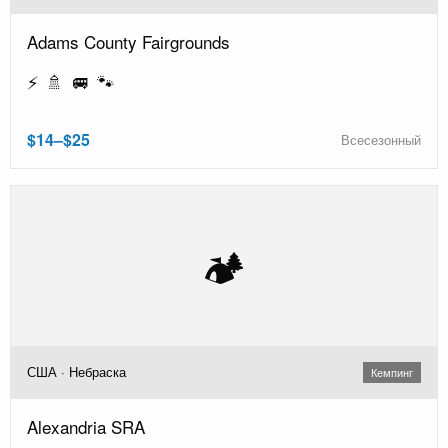
Adams County Fairgrounds
⚡ 🚿 🚐 🐾
$14–$25
Всесезонный
🏕️
США · Небраска
Кемпинг
Alexandria SRA