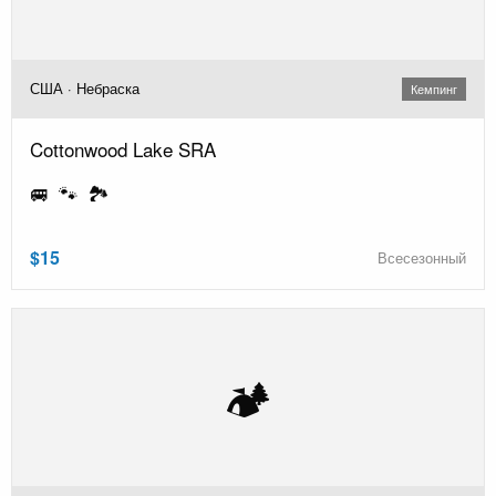
США · Небраска
Кемпинг
Cottonwood Lake SRA
🚐 🐾 🏞️
$15
Всесезонный
🏕️