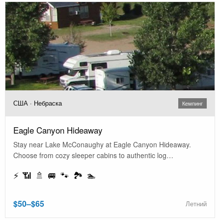
США · Небраска
Кемпинг
Eagle Canyon Hideaway
Stay near Lake McConaughy at Eagle Canyon Hideaway.
Choose from cozy sleeper cabins to authentic log…
⚡ 📶 🚿 🚐 🐾 🏞️ 🏊
$50–$65
Летний