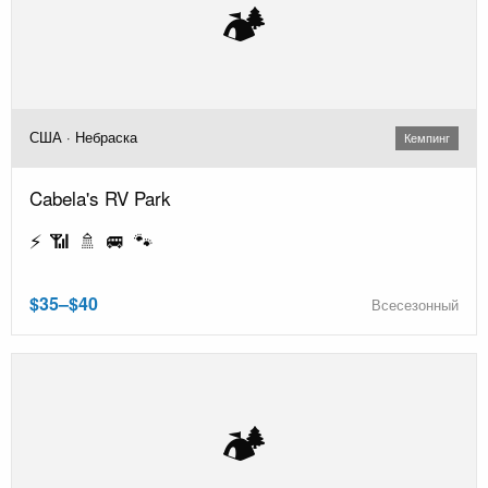
🏕️
США · Небраска
Кемпинг
Cabela's RV Park
⚡ 📶 🚿 🚐 🐾
$35–$40
Всесезонный
🏕️