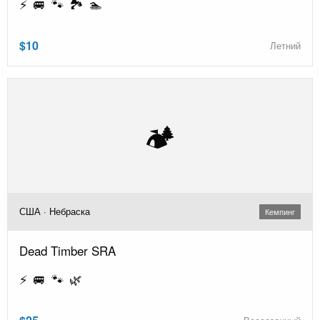
⚡ 🚐 🐾 🏞️ 🏊
$10
Летний
🏕️
США · Небраска
Кемпинг
Dead Timber SRA
⚡ 🚐 🐾 🌿