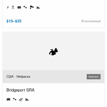
⚡ 🚿 🚐 🐾 🏞️ 🏊
$10–$35
Всесезонный
🏕️
США · Небраска
Кемпинг
Bridgeport SRA
🚐 🐾 🌿 🏊