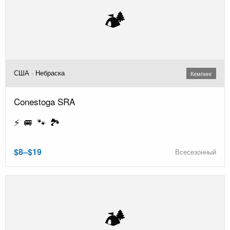
🏕️
США · Небраска
Кемпинг
Conestoga SRA
⚡ 🚐 🐾 🏞️
$8–$19
Всесезонный
🏕️