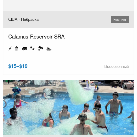
США · Небраска
Кемпинг
Calamus Reservoir SRA
⚡ 🚿 🚐 🐾 🏞️ 🏊
$15–$19
Всесезонный