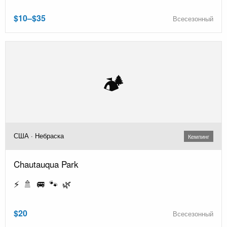
$10–$35
Всесезонный
🏕️
США · Небраска
Кемпинг
Chautauqua Park
⚡ 🚿 🚐 🐾 🌿
$20
Всесезонный