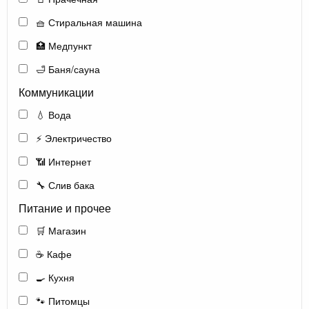
🧺 Стиральная машина
🏥 Медпункт
🛁 Баня/сауна
Коммуникации
💧 Вода
⚡ Электричество
📶 Интернет
🔧 Слив бака
Питание и прочее
🛒 Магазин
☕ Кафе
🍳 Кухня
🐾 Питомцы