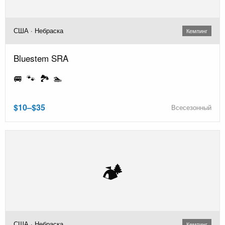
США · Небраска
Кемпинг
Bluestem SRA
🚐 🐾 🏞️ 🏊
$10–$35
Всесезонный
🏕️
США · Небраска
Кемпинг