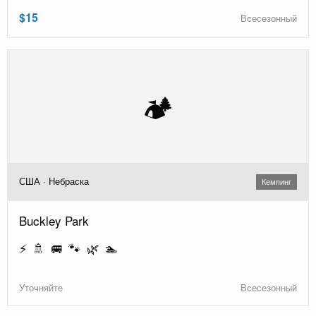
$15
Всесезонный
🏕️
США · Небраска
Кемпинг
Buckley Park
⚡ 🚿 🚐 🐾 🌿 🏊
Уточняйте
Всесезонный