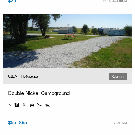
$25
Всесезонный
США · Небраска
Кемпинг
Double Nickel Campground
⚡ 📶 🚿 🚐 🐾 🏊
$55–$95
Летний