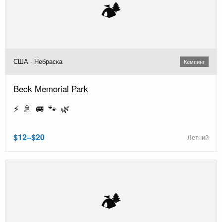
🏕️
США · Небраска
Кемпинг
Beck Memorial Park
⚡ 🚿 🚐 🐾 🌿
$12–$20
Летний
🏕️