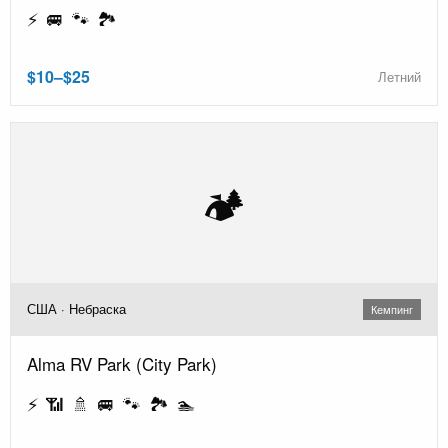
⚡ 🚐 🐾 🏞️
$10–$25
Летний
🏕️
США · Небраска
Кемпинг
Alma RV Park (City Park)
⚡ 📶 🚿 🚐 🐾 🏞️ 🏊