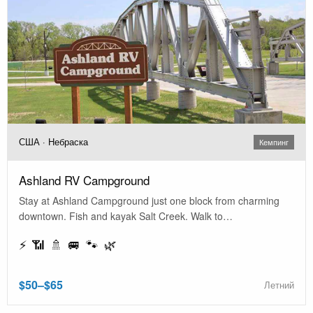
США · Небраска
Кемпинг
Ashland RV Campground
Stay at Ashland Campground just one block from charming
downtown. Fish and kayak Salt Creek. Walk to…
⚡ 📶 🚿 🚐 🐾 🌿
$50–$65
Летний