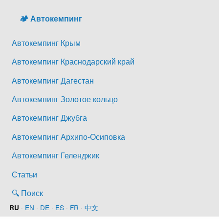
🏕️ Автокемпинг
Автокемпинг Крым
Автокемпинг Краснодарский край
Автокемпинг Дагестан
Автокемпинг Золотое кольцо
Автокемпинг Джубга
Автокемпинг Архипо-Осиповка
Автокемпинг Геленджик
Статьи
🔍 Поиск
·
EN
·
DE
·
ES
·
FR
·
中文
RU