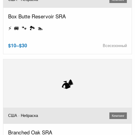
Box Butte Reservoir SRA
⚡ 🚐 🐾 🏞️ 🏊
$10–$30
Всесезонный
🏕️
США · Небраска
Кемпинг
Branched Oak SRA