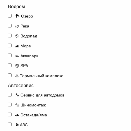
Водоём
🏞️ Озеро
🌿 Река
💦 Водопад
🌊 Море
🏊 Аквапарк
💆 SPA
♨️ Термальный комплекс
Автосервис
🔧 Сервис для автодомов
🔩 Шиномонтаж
🚗 Эстакада/яма
⛽ АЗС