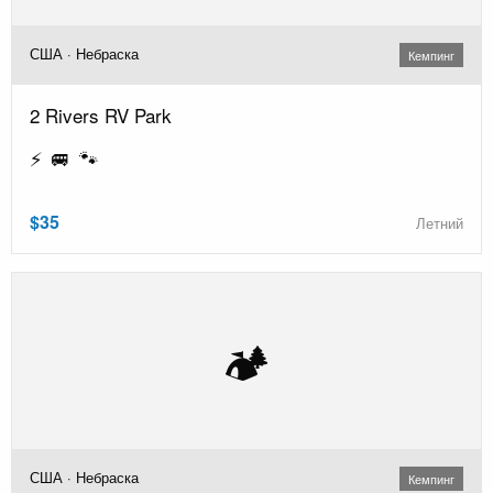
США · Небраска
Кемпинг
2 Rivers RV Park
⚡ 🚐 🐾
$35
Летний
🏕️
США · Небраска
Кемпинг