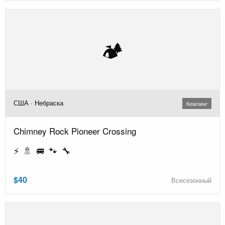
🏕️
США · Небраска
Кемпинг
Chimney Rock Pioneer Crossing
⚡ 🚿 🚐 🐾 🔧
$40
Всесезонный