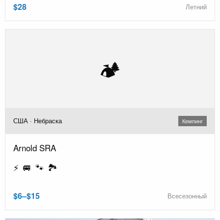
$28
Летний
🏕️
США · Небраска
Кемпинг
Arnold SRA
⚡ 🚐 🐾 🏞️
$6–$15
Всесезонный