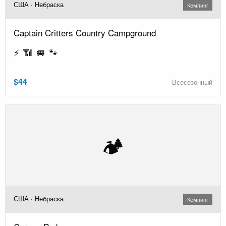
США · Небраска
Кемпинг
Captain Critters Country Campground
⚡ 📶 🚐 🐾
$44
Всесезонный
🏕️
США · Небраска
Кемпинг