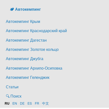
🏕️ Автокемпинг
Автокемпинг Крым
Автокемпинг Краснодарский край
Автокемпинг Дагестан
Автокемпинг Золотое кольцо
Автокемпинг Джубга
Автокемпинг Архипо-Осиповка
Автокемпинг Геленджик
Статьи
🔍 Поиск
·
EN
·
DE
·
ES
·
FR
·
中文
RU