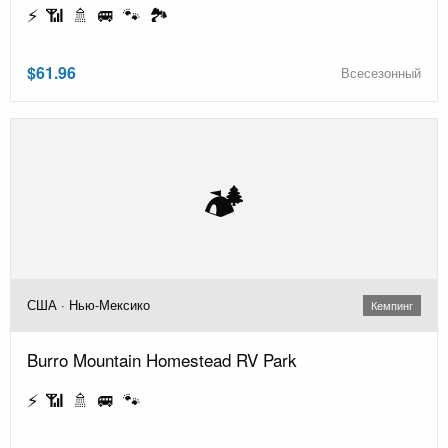
⚡ 📶 🚿 🚐 🐾 🏞️
$61.96
Всесезонный
🏕️
США · Нью-Мексико
Кемпинг
Burro Mountain Homestead RV Park
⚡ 📶 🚿 🚐 🐾