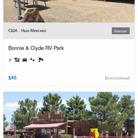
США · Нью-Мексико
Кемпинг
Bonnie & Clyde RV Park
⚡ 📶 🚐 🐾 🏞️
$45
Всесезонный