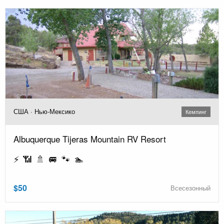
США · Нью-Мексико
Кемпинг
Albuquerque Tijeras Mountain RV Resort
⚡ 📶 🚿 🚐 🐾 🏊
$50
Всесезонный