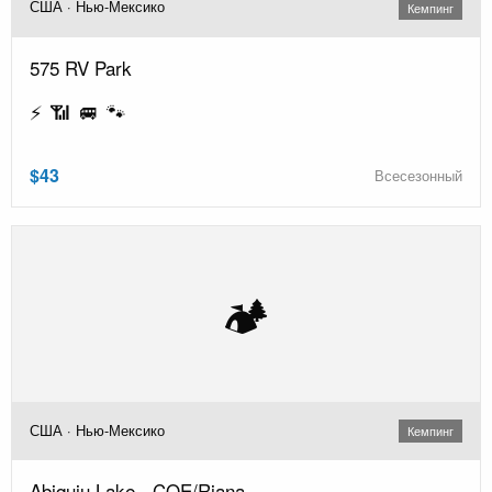
США · Нью-Мексико
Кемпинг
575 RV Park
⚡ 📶 🚐 🐾
$43
Всесезонный
🏕️
США · Нью-Мексико
Кемпинг
Abiquiu Lake - COE/Riana