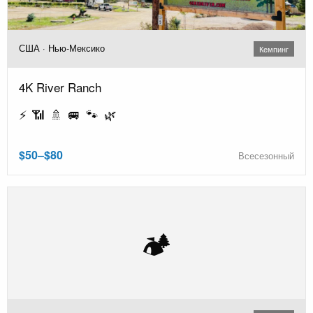
США · Нью-Мексико
Кемпинг
4K River Ranch
⚡ 📶 🚿 🚐 🐾 🌿
$50–$80
Всесезонный
🏕️