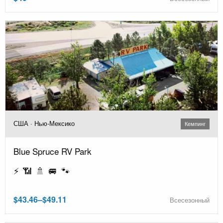
США · Нью-Мексико
Кемпинг
Blue Spruce RV Park
⚡ 📶 🚿 🚐 🐾
$43.46–$49.11
Всесезонный