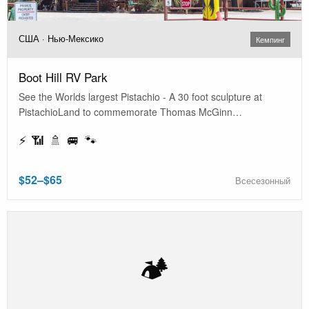
США · Нью-Мексико
Кемпинг
Boot Hill RV Park
See the Worlds largest Pistachio - A 30 foot sculpture at
PistachioLand to commemorate Thomas McGinn…
⚡ 📶 🚿 🚐 🐾
$52–$65
Всесезонный
🏕️