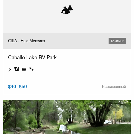
🏕️
США · Нью-Мексико
Кемпинг
Caballo Lake RV Park
⚡ 📶 🚐 🐾
$40–$50
Всесезонный