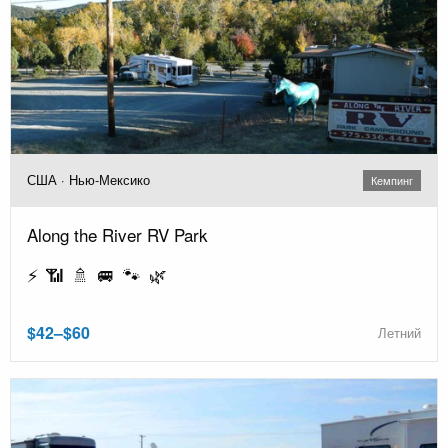
США · Нью-Мексико
Кемпинг
Along the River RV Park
⚡ 📶 🚿 🚐 🐾 🌿
$42–$60
Летний