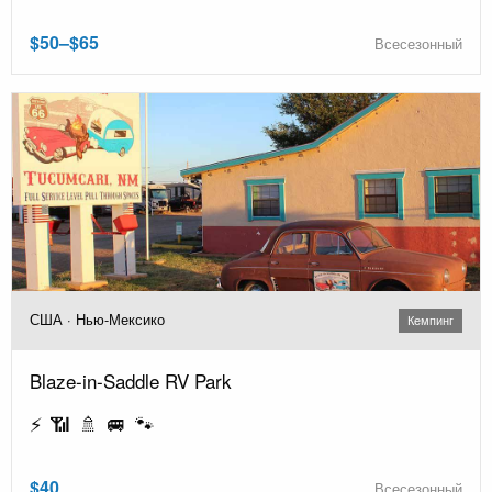
$50–$65
Всесезонный
США · Нью-Мексико
Кемпинг
Blaze-in-Saddle RV Park
⚡ 📶 🚿 🚐 🐾
$40
Всесезонный