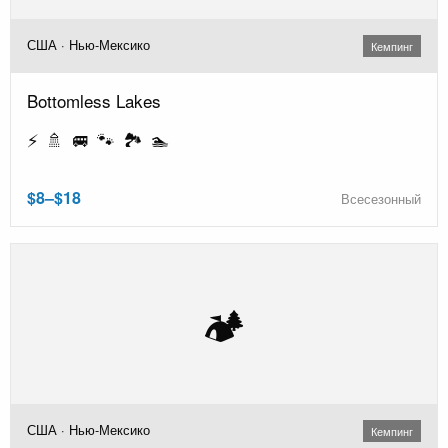
США · Нью-Мексико
Кемпинг
Bottomless Lakes
⚡ 🚿 🚐 🐾 🏞️ 🏊
$8–$18
Всесезонный
🏕️
США · Нью-Мексико
Кемпинг