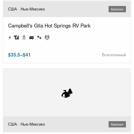
США · Нью-Мексико
Кемпинг
Campbell's Gila Hot Springs RV Park
⚡ 📶 🚿 🚐 🐾 💆
$35.5–$41
Всесезонный
🏕️
США · Нью-Мексико
Кемпинг