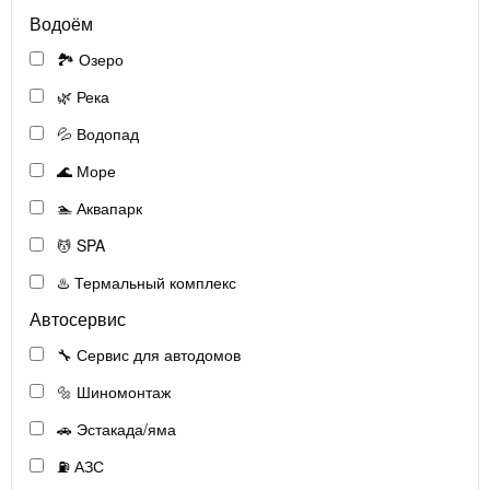
Водоём
🏞️ Озеро
🌿 Река
💦 Водопад
🌊 Море
🏊 Аквапарк
💆 SPA
♨️ Термальный комплекс
Автосервис
🔧 Сервис для автодомов
🔩 Шиномонтаж
🚗 Эстакада/яма
⛽ АЗС