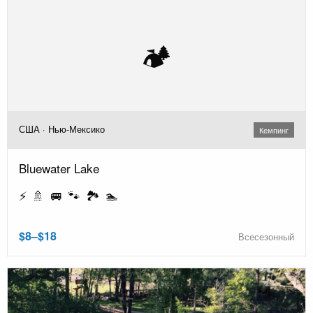
🏕️
США · Нью-Мексико
Кемпинг
Bluewater Lake
⚡ 🚿 🚐 🐾 🏞️ 🏊
$8–$18
Всесезонный