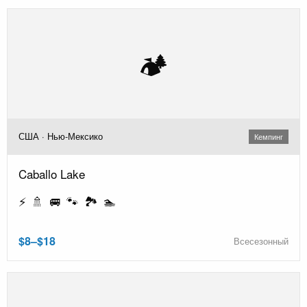
🏕️
США · Нью-Мексико
Кемпинг
Caballo Lake
⚡ 🚿 🚐 🐾 🏞️ 🏊
$8–$18
Всесезонный