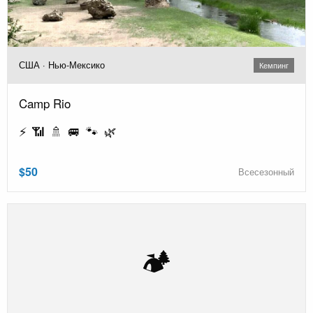
США · Нью-Мексико
Кемпинг
Camp Rio
⚡ 📶 🚿 🚐 🐾 🌿
$50
Всесезонный
🏕️