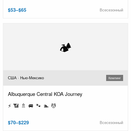
$53–$65
Всесезонный
🏕️
США · Нью-Мексико
Кемпинг
Albuquerque Central KOA Journey
⚡ 📶 🚿 🚐 🐾 🏊 💆
$70–$229
Всесезонный