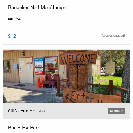
Bandelier Natl Mon/Juniper
🚐 🐾
$12
Всесезонный
США · Нью-Мексико
Кемпинг
Bar S RV Park