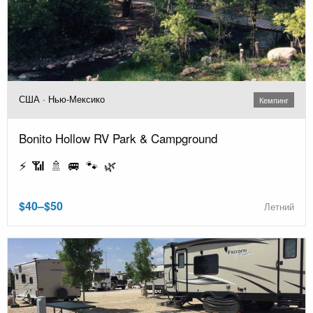
США · Нью-Мексико
Кемпинг
Bonito Hollow RV Park & Campground
⚡ 📶 🚿 🚐 🐾 🌿
$40–$50
Летний