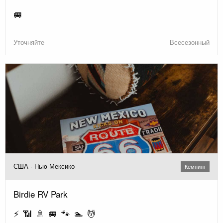
🚐
Уточняйте
Всесезонный
США · Нью-Мексико
Кемпинг
Birdie RV Park
⚡ 📶 🚿 🚐 🐾 🏊 💆