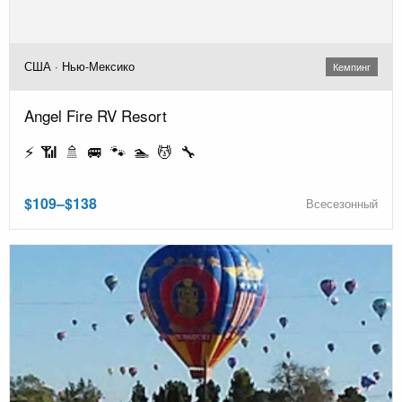
США · Нью-Мексико
Кемпинг
Angel Fire RV Resort
⚡ 📶 🚿 🚐 🐾 🏊 💆 🔧
$109–$138
Всесезонный