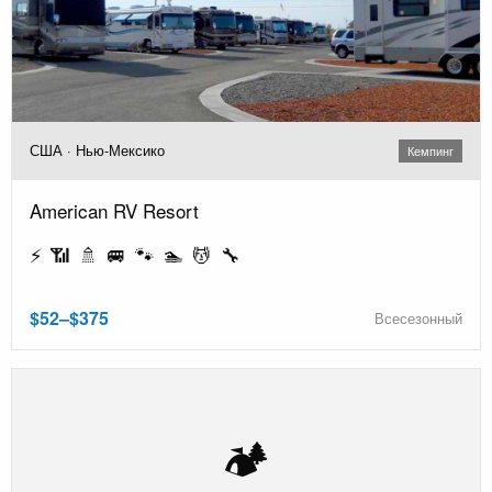
США · Нью-Мексико
Кемпинг
American RV Resort
⚡ 📶 🚿 🚐 🐾 🏊 💆 🔧
$52–$375
Всесезонный
🏕️