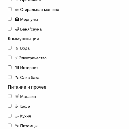
🧺 Стиральная машина
🏥 Медпункт
🛁 Баня/сауна
Коммуникации
💧 Вода
⚡ Электричество
📶 Интернет
🔧 Слив бака
Питание и прочее
🛒 Магазин
☕ Кафе
🍳 Кухня
🐾 Питомцы