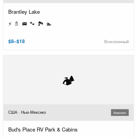
Brantley Lake
⚡ 🚿 🚐 🐾 🏞️ 🏊
$8–$18
Всесезонный
🏕️
США · Нью-Мексико
Кемпинг
Bud's Place RV Park & Cabins