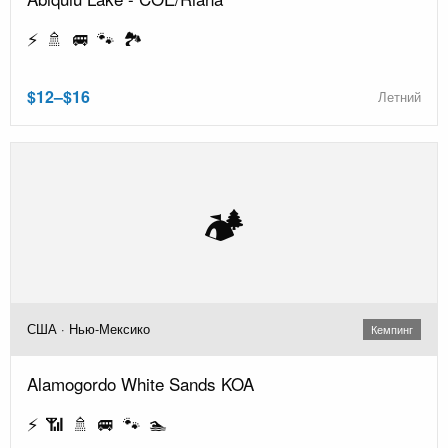
⚡ 🚿 🚐 🐾 🏞️
$12–$16
Летний
🏕️
США · Нью-Мексико
Кемпинг
Alamogordo White Sands KOA
⚡ 📶 🚿 🚐 🐾 🏊