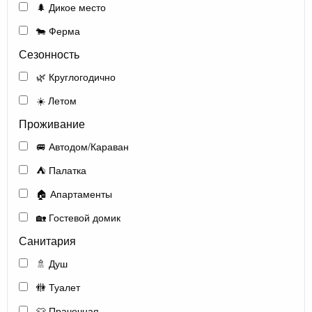
🌲 Дикое место
🐄 Ферма
Сезонность
🌿 Круглогодично
☀️ Летом
Проживание
🚐 Автодом/Караван
⛺ Палатка
🏠 Апартаменты
🏡 Гостевой домик
Санитария
🚿 Душ
🚻 Туалет
👕 Прачечная