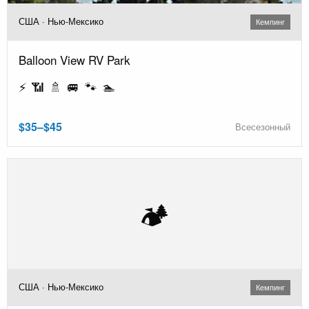
США · Нью-Мексико
Кемпинг
Balloon View RV Park
⚡ 📶 🚿 🚐 🐾 🏊
$35–$45
Всесезонный
🏕️
США · Нью-Мексико
Кемпинг