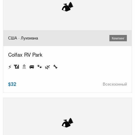
🏕️
США · Луизиана
Кемпинг
Colfax RV Park
⚡ 📶 🚿 🚐 🐾 🌿 🔧
$32
Всесезонный
🏕️