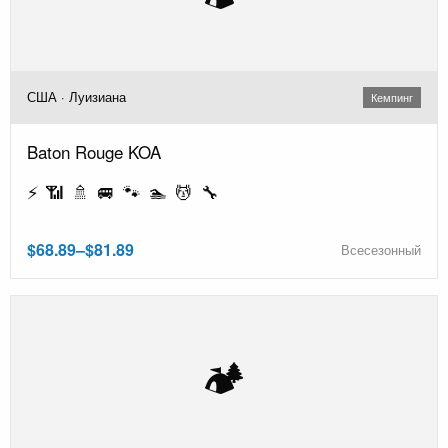
США · Луизиана
Кемпинг
Baton Rouge KOA
⚡ 📶 🚿 🚐 🐾 🏊 💆 🔧
$68.89–$81.89
Всесезонный
🏕️