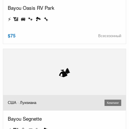
Bayou Oasis RV Park
⚡ 📶 🚐 🐾 🏞️ 🔧
$75
Всесезонный
🏕️
США · Луизиана
Кемпинг
Bayou Segnette