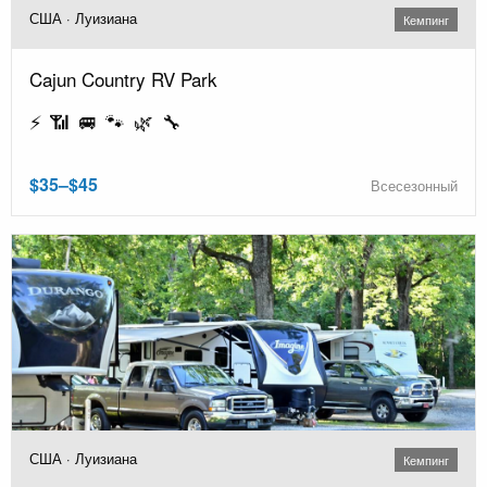
США · Луизиана
Кемпинг
Cajun Country RV Park
⚡ 📶 🚐 🐾 🌿 🔧
$35–$45
Всесезонный
США · Луизиана
Кемпинг