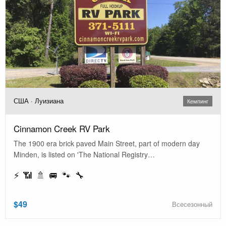
США · Луизиана
Кемпинг
Cinnamon Creek RV Park
The 1900 era brick paved Main Street, part of modern day
Minden, is listed on 'The National Registry…
⚡ 📶 🚿 🚐 🐾 🔧
$49
Всесезонный