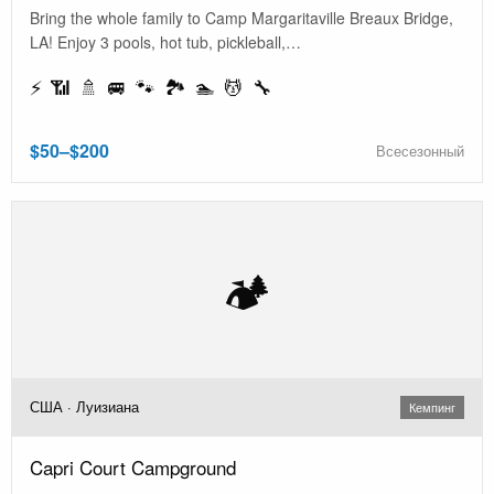
Bring the whole family to Camp Margaritaville Breaux Bridge,
LA! Enjoy 3 pools, hot tub, pickleball,…
⚡ 📶 🚿 🚐 🐾 🏞️ 🏊 💆 🔧
$50–$200
Всесезонный
🏕️
США · Луизиана
Кемпинг
Capri Court Campground