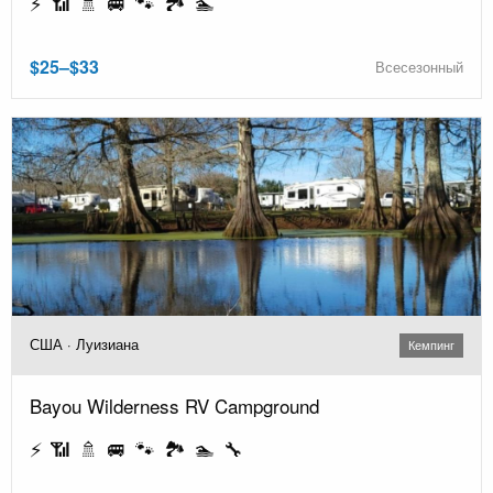
⚡ 📶 🚿 🚐 🐾 🏞️ 🏊
$25–$33
Всесезонный
США · Луизиана
Кемпинг
Bayou Wilderness RV Campground
⚡ 📶 🚿 🚐 🐾 🏞️ 🏊 🔧