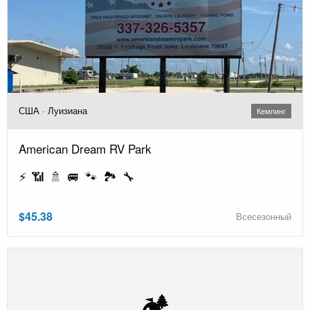
США · Луизиана
Кемпинг
American Dream RV Park
⚡ 📶 🚿 🚐 🐾 🏞️ 🔧
$45.38
Всесезонный
🏕️