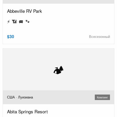
Abbeville RV Park
⚡ 📶 🚐 🐾
$30
Всесезонный
🏕️
США · Луизиана
Кемпинг
Abita Springs Resort