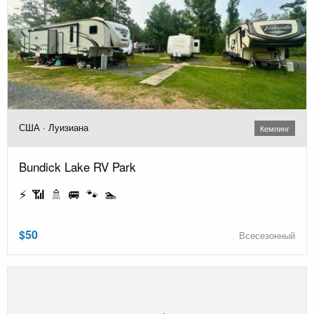
США · Луизиана
Кемпинг
Bundick Lake RV Park
⚡ 📶 🚿 🚐 🐾 🏊
$50
Всесезонный