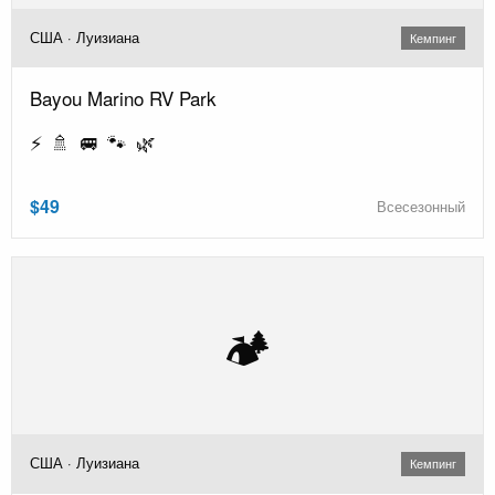
США · Луизиана
Кемпинг
Bayou Marino RV Park
⚡ 🚿 🚐 🐾 🌿
$49
Всесезонный
🏕️
США · Луизиана
Кемпинг