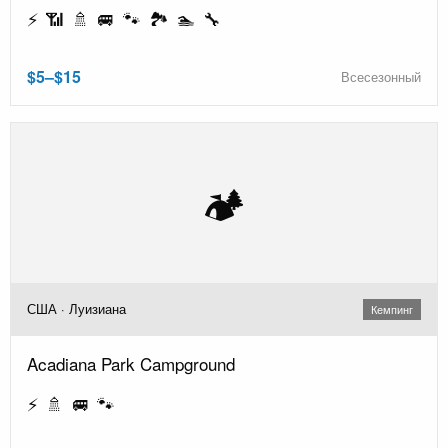
⚡ 📶 🚿 🚐 🐾 🏞️ 🏊 🔧
$5–$15
Всесезонный
🏕️
США · Луизиана
Кемпинг
Acadiana Park Campground
⚡ 🚿 🚐 🐾