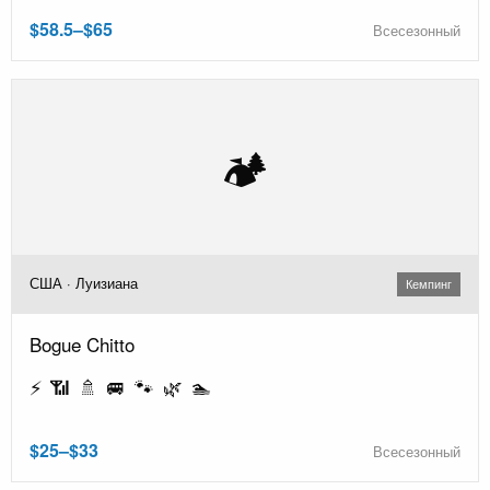
$58.5–$65
Всесезонный
🏕️
США · Луизиана
Кемпинг
Bogue Chitto
⚡ 📶 🚿 🚐 🐾 🌿 🏊
$25–$33
Всесезонный