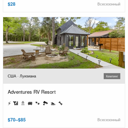
$28
Всесезонный
США · Луизиана
Кемпинг
Adventures RV Resort
⚡ 📶 🚿 🚐 🐾 🏞️ 🏊 🔧
$70–$85
Всесезонный