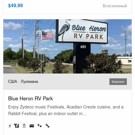
$49.99
Всесезонный
США · Луизиана
Кемпинг
Blue Heron RV Park
Enjoy Zydeco music Festivals, Acadian Creole cuisine, and a
Rabbit Festival, plus an indoor outlet m…
⚡ 📶 🚿 🚐 🐾 🔧