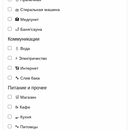
🧺 Стиральная машина
🏥 Медпункт
🛁 Баня/сауна
Коммуникации
💧 Вода
⚡ Электричество
📶 Интернет
🔧 Слив бака
Питание и прочее
🛒 Магазин
☕ Кафе
🍳 Кухня
🐾 Питомцы