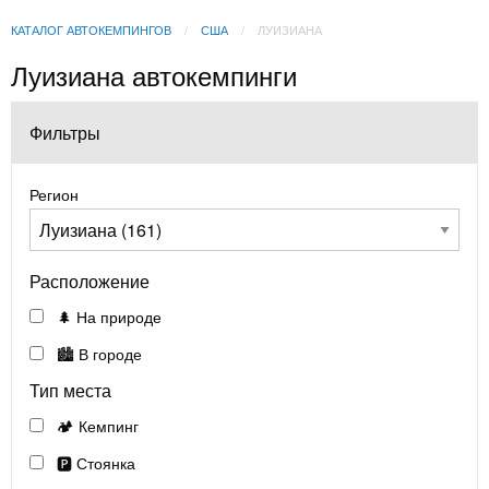
КАТАЛОГ АВТОКЕМПИНГОВ
США
ЛУИЗИАНА
Луизиана автокемпинги
Фильтры
Регион
Расположение
🌲 На природе
🏙️ В городе
Тип места
🏕️ Кемпинг
🅿️ Стоянка