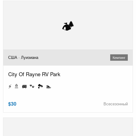
🏕️
США · Луизиана
Кемпинг
City Of Rayne RV Park
⚡ 🚿 🚐 🐾 🏞️ 🏊
$30
Всесезонный