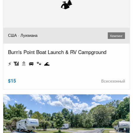
🏕️
США · Луизиана
Кемпинг
Burn's Point Boat Launch & RV Campground
⚡ 📶 🚿 🚐 🐾 🌊
$15
Всесезонный