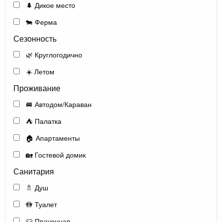
🌲 Дикое место
🐄 Ферма
Сезонность
🌿 Круглогодично
☀️ Летом
Проживание
🚐 Автодом/Караван
⛺ Палатка
🏠 Апартаменты
🏡 Гостевой домик
Санитария
🚿 Душ
🚻 Туалет
👕 Прачечная