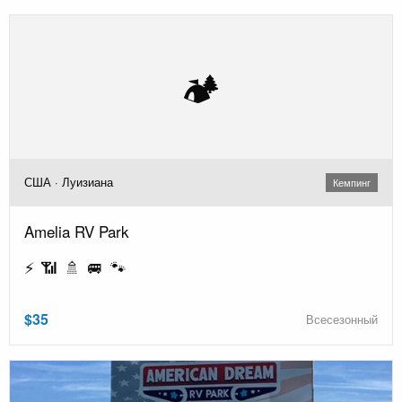
🏕️
США · Луизиана
Кемпинг
Amelia RV Park
⚡ 📶 🚿 🚐 🐾
$35
Всесезонный