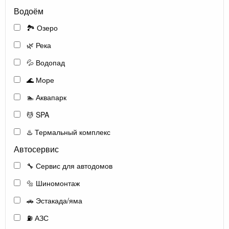
Водоём
🏞️ Озеро
🌿 Река
💦 Водопад
🌊 Море
🏊 Аквапарк
💆 SPA
♨️ Термальный комплекс
Автосервис
🔧 Сервис для автодомов
🔩 Шиномонтаж
🚗 Эстакада/яма
⛽ АЗС