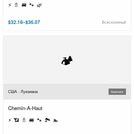
⚡ 🚿 🚐 🐾 🌿
$32.18–$36.07
Всесезонный
🏕️
США · Луизиана
Кемпинг
Chemin-A-Haut
⚡ 📶 🚿 🚐 🐾 🏞️ 🏊