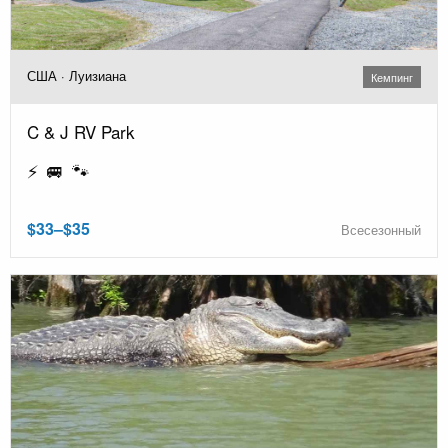
США · Луизиана
Кемпинг
C & J RV Park
⚡ 🚐 🐾
$33–$35
Всесезонный