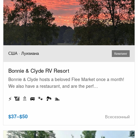
США · Луизиана
Кемпинг
Bonnie & Clyde RV Resort
Bonnie & Clyde hosts a beloved Flee Market once a month!
We also have a restaurant, and are the perf…
⚡ 📶 🚿 🚐 🐾 🏞️ 🏊
$37–$50
Всесезонный