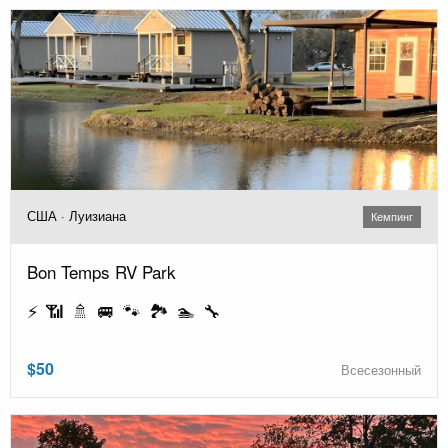
США · Луизиана
Кемпинг
Bon Temps RV Park
⚡ 📶 🚿 🚐 🐾 🏞️ 🏊 🔧
$50
Всесезонный