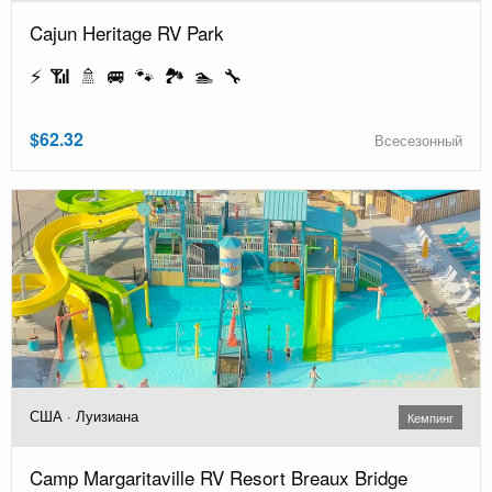
Cajun Heritage RV Park
⚡ 📶 🚿 🚐 🐾 🏞️ 🏊 🔧
$62.32
Всесезонный
США · Луизиана
Кемпинг
Camp Margaritaville RV Resort Breaux Bridge