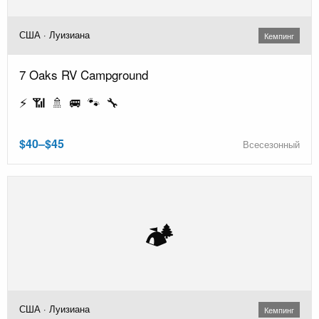
США · Луизиана
Кемпинг
7 Oaks RV Campground
⚡ 📶 🚿 🚐 🐾 🔧
$40–$45
Всесезонный
🏕️
США · Луизиана
Кемпинг