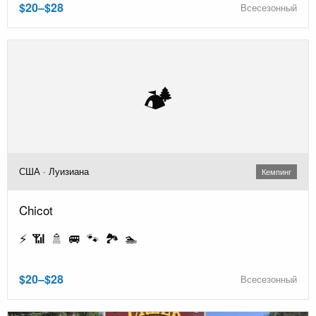
$20–$28
Всесезонный
🏕️
США · Луизиана
Кемпинг
Chicot
⚡ 📶 🚿 🚐 🐾 🏞️ 🏊
$20–$28
Всесезонный