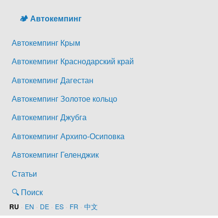
🏕️ Автокемпинг
Автокемпинг Крым
Автокемпинг Краснодарский край
Автокемпинг Дагестан
Автокемпинг Золотое кольцо
Автокемпинг Джубга
Автокемпинг Архипо-Осиповка
Автокемпинг Геленджик
Статьи
🔍 Поиск
·
EN
·
DE
·
ES
·
FR
·
中文
RU