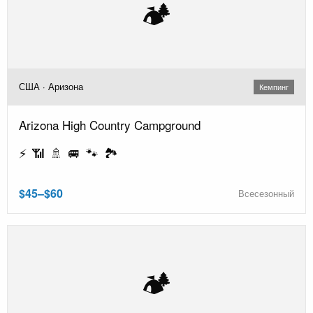
🏕️
США · Аризона
Кемпинг
Arizona High Country Campground
⚡ 📶 🚿 🚐 🐾 🏞️
$45–$60
Всесезонный
🏕️