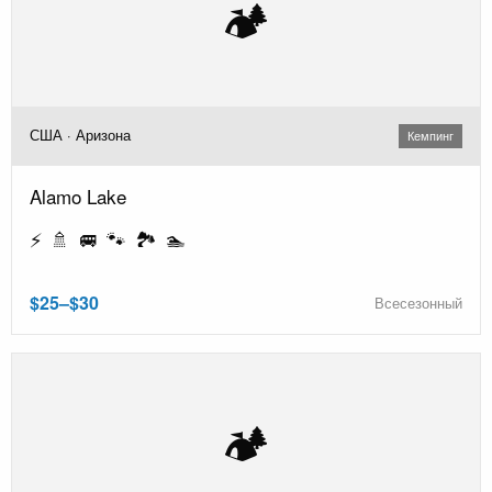
🏕️
США · Аризона
Кемпинг
Alamo Lake
⚡ 🚿 🚐 🐾 🏞️ 🏊
$25–$30
Всесезонный
🏕️