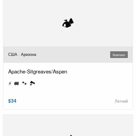
🏕️
США · Аризона
Кемпинг
Apache-Sitgreaves/Aspen
⚡ 🚐 🐾 🏞️
$34
Летний