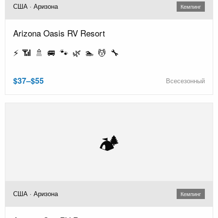
США · Аризона
Кемпинг
Arizona Oasis RV Resort
⚡ 📶 🚿 🚐 🐾 🌿 🏊 💆 🔧
$37–$55
Всесезонный
🏕️
США · Аризона
Кемпинг