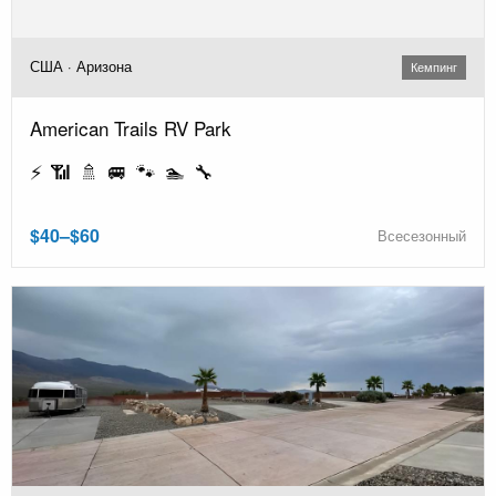
США · Аризона
Кемпинг
American Trails RV Park
⚡ 📶 🚿 🚐 🐾 🏊 🔧
$40–$60
Всесезонный