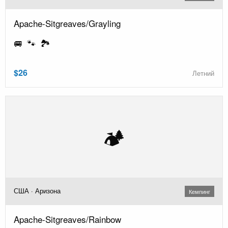
Apache-Sitgreaves/Grayling
🚐 🐾 🏞️
$26
Летний
🏕️
США · Аризона
Кемпинг
Apache-Sitgreaves/Rainbow