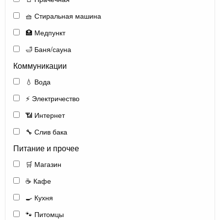
🧺 Стиральная машина
🏥 Медпункт
🛁 Баня/сауна
Коммуникации
💧 Вода
⚡ Электричество
📶 Интернет
🔧 Слив бака
Питание и прочее
🛒 Магазин
☕ Кафе
🍳 Кухня
🐾 Питомцы