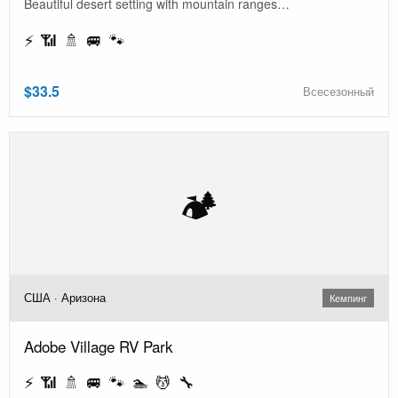
Beautiful desert setting with mountain ranges…
⚡ 📶 🚿 🚐 🐾
$33.5
Всесезонный
🏕️
США · Аризона
Кемпинг
Adobe Village RV Park
⚡ 📶 🚿 🚐 🐾 🏊 💆 🔧