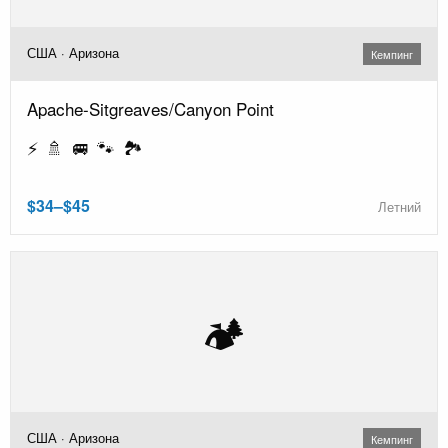
США · Аризона
Кемпинг
Apache-Sitgreaves/Canyon Point
⚡ 🚿 🚐 🐾 🏞️
$34–$45
Летний
🏕️
США · Аризона
Кемпинг