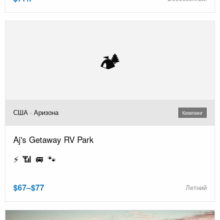
🏕️
США · Аризона
Кемпинг
Aj's Getaway RV Park
⚡ 📶 🚐 🐾
$67–$77
Летний