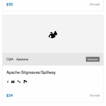
$30
Летний
🏕️
США · Аризона
Кемпинг
Apache-Sitgreaves/Spillway
⚡ 🚐 🐾 🏞️
$34
Летний