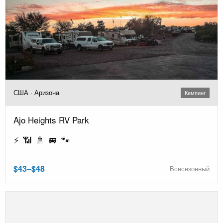
США · Аризона
Кемпинг
Ajo Heights RV Park
⚡ 📶 🚿 🚐 🐾
$43–$48
Всесезонный