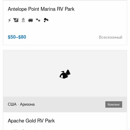
Antelope Point Marina RV Park
⚡ 📶 🚿 🚐 🐾 🏞️
$50–$80
Всесезонный
🏕️
США · Аризона
Кемпинг
Apache Gold RV Park