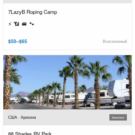
7LazyB Roping Camp
⚡ 📶 🚐 🐾
$50–$65
Всесезонный
США · Аризона
Кемпинг
88 Shades RV Park