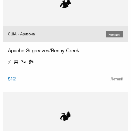
🏕️
США · Аризона
Кемпинг
Apache-Sitgreaves/Benny Creek
⚡ 🚐 🐾 🏞️
$12
Летний
🏕️