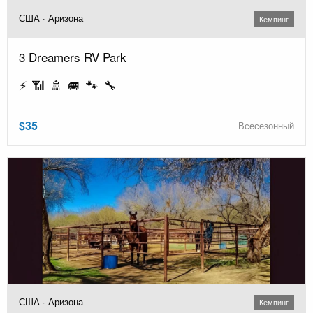
США · Аризона
Кемпинг
3 Dreamers RV Park
⚡ 📶 🚿 🚐 🐾 🔧
$35
Всесезонный
США · Аризона
Кемпинг