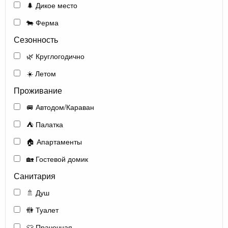
🌲 Дикое место
🐄 Ферма
Сезонность
🌿 Круглогодично
☀️ Летом
Проживание
🚐 Автодом/Караван
⛺ Палатка
🏠 Апартаменты
🏡 Гостевой домик
Санитария
🚿 Душ
🚻 Туалет
👕 Прачечная