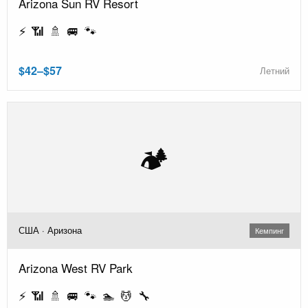
Arizona Sun RV Resort
⚡ 📶 🚿 🚐 🐾
$42–$57
Летний
🏕️
США · Аризона
Кемпинг
Arizona West RV Park
⚡ 📶 🚿 🚐 🐾 🏊 💆 🔧