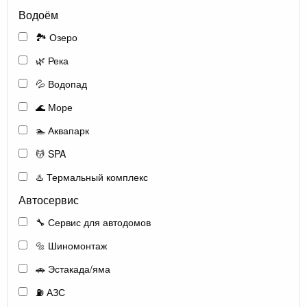
Водоём
🏞️ Озеро
🌿 Река
💦 Водопад
🌊 Море
🏊 Аквапарк
💆 SPA
♨️ Термальный комплекс
Автосервис
🔧 Сервис для автодомов
🔩 Шиномонтаж
🚗 Эстакада/яма
⛽ АЗС