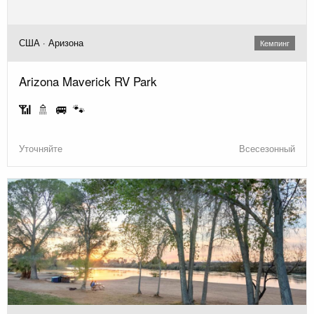
США · Аризона
Кемпинг
Arizona Maverick RV Park
📶 🚿 🚐 🐾
Уточняйте
Всесезонный