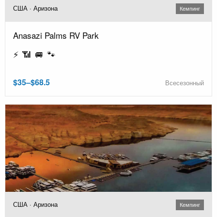
США · Аризона
Кемпинг
Anasazi Palms RV Park
⚡ 📶 🚐 🐾
$35–$68.5
Всесезонный
США · Аризона
Кемпинг