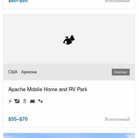
$60–$95
Всесезонный
🏕️
США · Аризона
Кемпинг
Apache Mobile Home and RV Park
⚡ 📶 🚿 🚐 🐾
$55–$70
Всесезонный