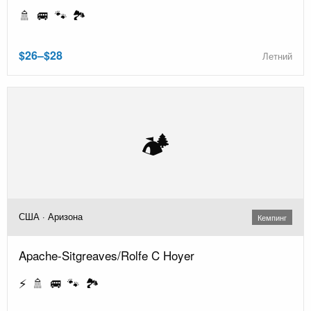
🚿 🚐 🐾 🏞️
$26–$28
Летний
🏕️
США · Аризона
Кемпинг
Apache-Sitgreaves/Rolfe C Hoyer
⚡ 🚿 🚐 🐾 🏞️