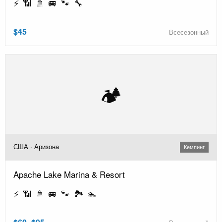
⚡ 📶 🚿 🚐 🐾 🔧
$45
Всесезонный
🏕️
США · Аризона
Кемпинг
Apache Lake Marina & Resort
⚡ 📶 🚿 🚐 🐾 🏞️ 🏊