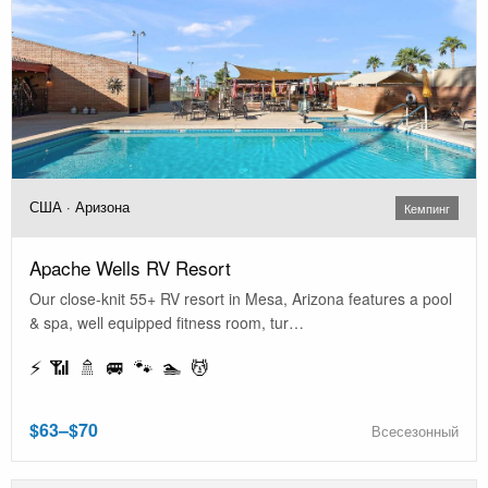
США · Аризона
Кемпинг
Apache Wells RV Resort
Our close-knit 55+ RV resort in Mesa, Arizona features a pool
& spa, well equipped fitness room, tur…
⚡ 📶 🚿 🚐 🐾 🏊 💆
$63–$70
Всесезонный