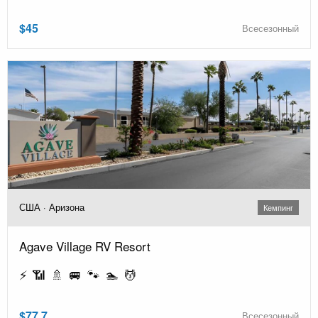
$45
Всесезонный
США · Аризона
Кемпинг
Agave Village RV Resort
⚡ 📶 🚿 🚐 🐾 🏊 💆
$77.7
Всесезонный