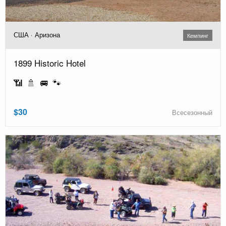
США · Аризона
Кемпинг
1899 Historic Hotel
📶 🚿 🚐 🐾
$30
Всесезонный