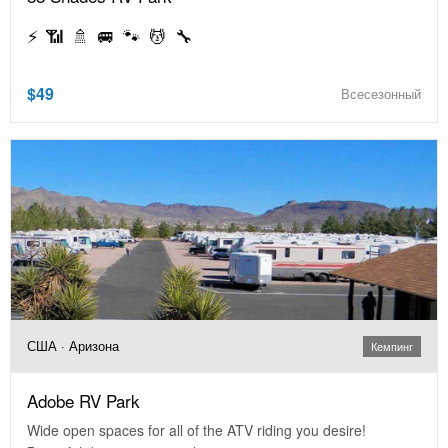
⚡ 📶 🚿 🚐 🐾 💆 🔧
$49
Всесезонный
США · Аризона
Кемпинг
Adobe RV Park
Wide open spaces for all of the ATV riding you desire!