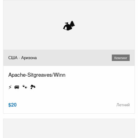
🏕️
США · Аризона
Кемпинг
Apache-Sitgreaves/Winn
⚡ 🚐 🐾 🏞️
$20
Летний