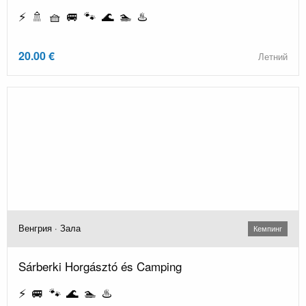
⚡ 🚿 🧺 🚐 🐾 🌊 🏊 ♨️
20.00 €
Летний
Венгрия · Зала
Кемпинг
Sárberki Horgásztó és Camping
⚡ 🚐 🐾 🌊 🏊 ♨️