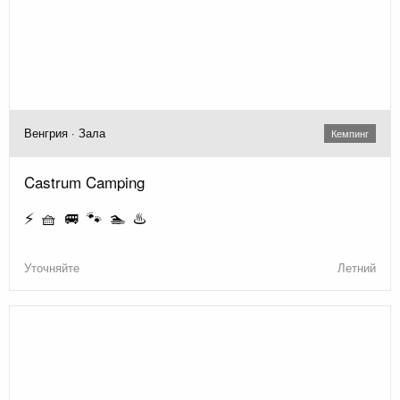
Венгрия · Зала
Кемпинг
Castrum Camping
⚡ 🧺 🚐 🐾 🏊 ♨️
Уточняйте
Летний