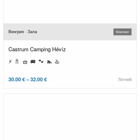
Венгрия · Зала
Кемпинг
Castrum Camping Hévíz
⚡ 🚿 🧺 🚐 🐾 🏊 ♨️
30.00 € – 32.00 €
Летний