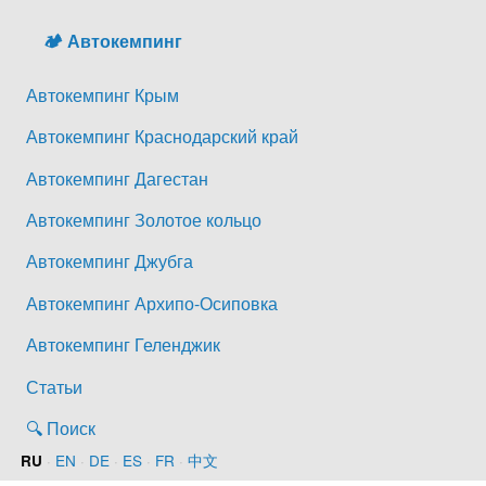
🏕️ Автокемпинг
Автокемпинг Крым
Автокемпинг Краснодарский край
Автокемпинг Дагестан
Автокемпинг Золотое кольцо
Автокемпинг Джубга
Автокемпинг Архипо-Осиповка
Автокемпинг Геленджик
Статьи
🔍 Поиск
·
EN
·
DE
·
ES
·
FR
·
中文
RU