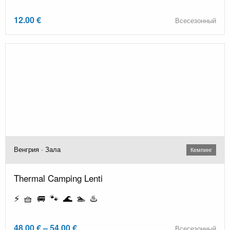
12.00 €
Всесезонный
Венгрия · Зала
Кемпинг
Thermal Camping Lenti
⚡ 🧺 🚐 🐾 🌊 🏊 ♨️
48.00 € – 54.00 €
Всесезонный