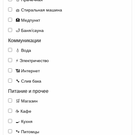
🧺 Стиральная машина
🏥 Медпункт
🛁 Баня/сауна
Коммуникации
💧 Вода
⚡ Электричество
📶 Интернет
🔧 Слив бака
Питание и прочее
🛒 Магазин
☕ Кафе
🍳 Кухня
🐾 Питомцы