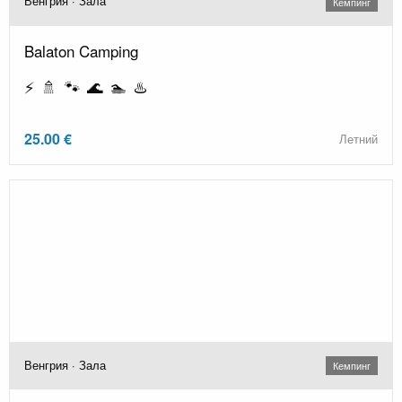
Венгрия · Зала
Кемпинг
Balaton Camping
⚡ 🚿 🐾 🌊 🏊 ♨️
25.00 €
Летний
Венгрия · Зала
Кемпинг