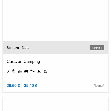
Венгрия · Зала
Кемпинг
Caravan Camping
⚡ 🚿 🧺 🚐 🐾 🏊 ♨️
26.60 € – 35.40 €
Летний