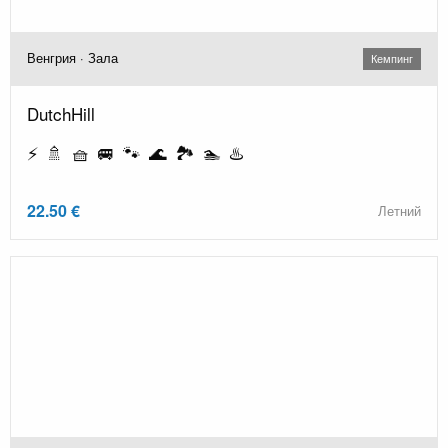
Венгрия · Зала
Кемпинг
DutchHill
⚡ 🚿 🧺 🚐 🐾 🌊 🏞️ 🏊 ♨️
22.50 €
Летний