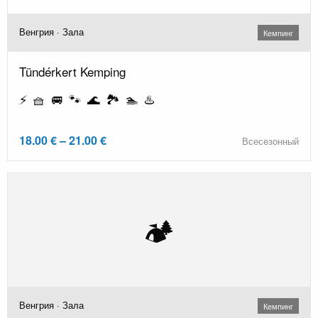
Венгрия · Зала
Кемпинг
Tündérkert Kemping
⚡ 🧺 🚐 🐾 🌊 🏞️ 🏊 ♨️
18.00 € – 21.00 €
Всесезонный
🏕️
Венгрия · Зала
Кемпинг