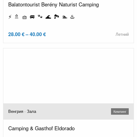
Balatontourist Berény Naturist Camping
⚡ 🚿 🧺 🚐 🐾 🌊 🏞️ 🏊 ♨️
28.00 € – 40.00 €
Летний
Венгрия · Зала
Кемпинг
Camping & Gasthof Eldorado