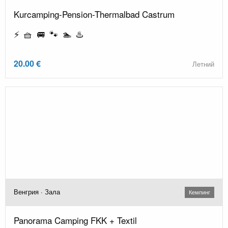
Kurcamping-Pension-Thermalbad Castrum
⚡ 🧺 🚐 🐾 🏊 ♨️
20.00 €
Летний
Венгрия · Зала
Кемпинг
Panorama Camping FKK + Textil