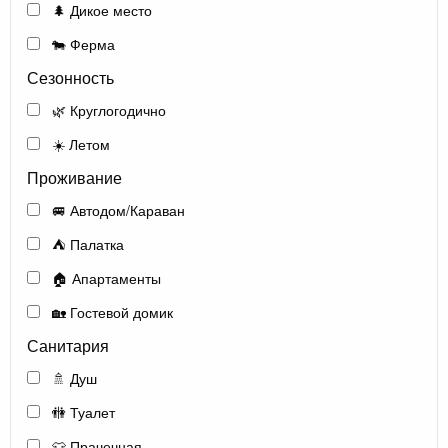
🌲 Дикое место
🐄 Ферма
Сезонность
🌿 Круглогодично
☀️ Летом
Проживание
🚐 Автодом/Караван
⛺ Палатка
🏠 Апартаменты
🏡 Гостевой домик
Санитария
🚿 Душ
🚻 Туалет
👕 Прачечная