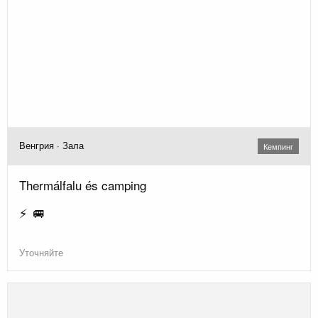
Венгрия · Зала
Кемпинг
Thermálfalu és camping
⚡ 🚐
Уточняйте