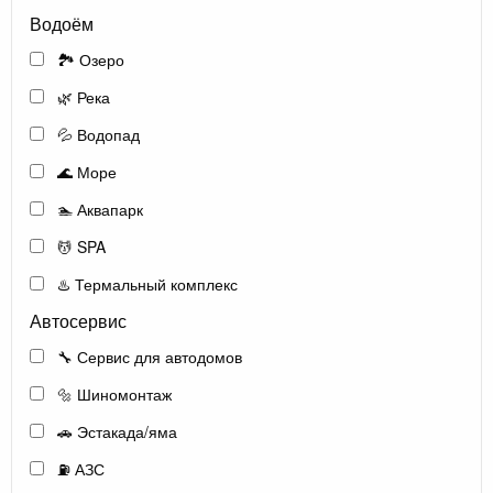
Водоём
🏞️ Озеро
🌿 Река
💦 Водопад
🌊 Море
🏊 Аквапарк
💆 SPA
♨️ Термальный комплекс
Автосервис
🔧 Сервис для автодомов
🔩 Шиномонтаж
🚗 Эстакада/яма
⛽ АЗС