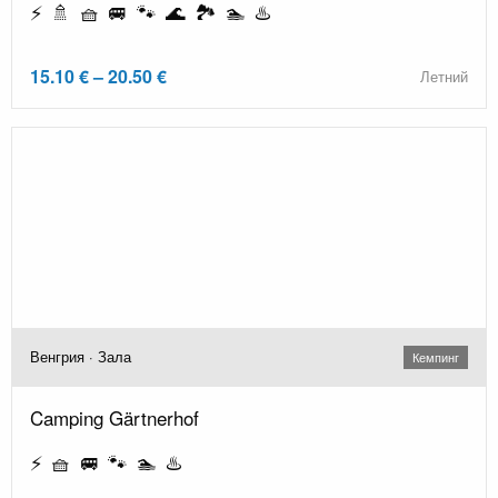
⚡ 🚿 🧺 🚐 🐾 🌊 🏞️ 🏊 ♨️
15.10 € – 20.50 €
Летний
Венгрия · Зала
Кемпинг
Camping Gärtnerhof
⚡ 🧺 🚐 🐾 🏊 ♨️