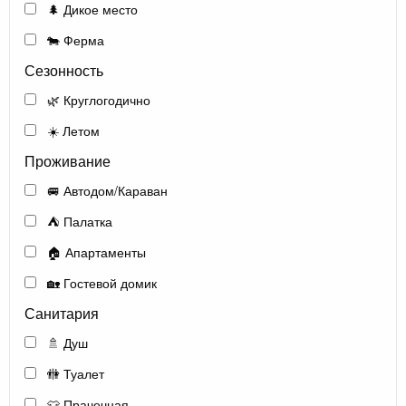
🌲 Дикое место
🐄 Ферма
Сезонность
🌿 Круглогодично
☀️ Летом
Проживание
🚐 Автодом/Караван
⛺ Палатка
🏠 Апартаменты
🏡 Гостевой домик
Санитария
🚿 Душ
🚻 Туалет
👕 Прачечная