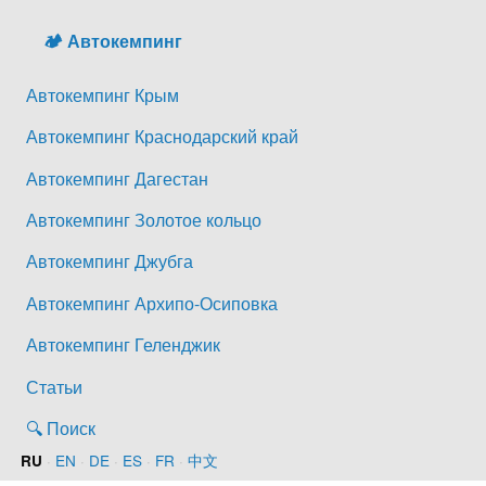
🏕️ Автокемпинг
Автокемпинг Крым
Автокемпинг Краснодарский край
Автокемпинг Дагестан
Автокемпинг Золотое кольцо
Автокемпинг Джубга
Автокемпинг Архипо-Осиповка
Автокемпинг Геленджик
Статьи
🔍 Поиск
·
EN
·
DE
·
ES
·
FR
·
中文
RU