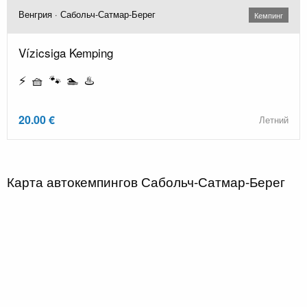
Венгрия · Сабольч-Сатмар-Берег
Кемпинг
Vízicsiga Kemping
⚡ 🧺 🐾 🏊 ♨️
20.00 €
Летний
Карта автокемпингов Сабольч-Сатмар-Берег