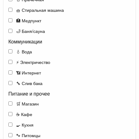
🧺 Стиральная машина
🏥 Медпункт
🛁 Баня/сауна
Коммуникации
💧 Вода
⚡ Электричество
📶 Интернет
🔧 Слив бака
Питание и прочее
🛒 Магазин
☕ Кафе
🍳 Кухня
🐾 Питомцы