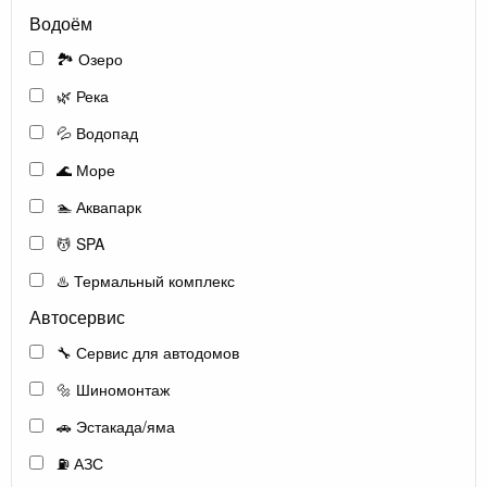
Водоём
🏞️ Озеро
🌿 Река
💦 Водопад
🌊 Море
🏊 Аквапарк
💆 SPA
♨️ Термальный комплекс
Автосервис
🔧 Сервис для автодомов
🔩 Шиномонтаж
🚗 Эстакада/яма
⛽ АЗС