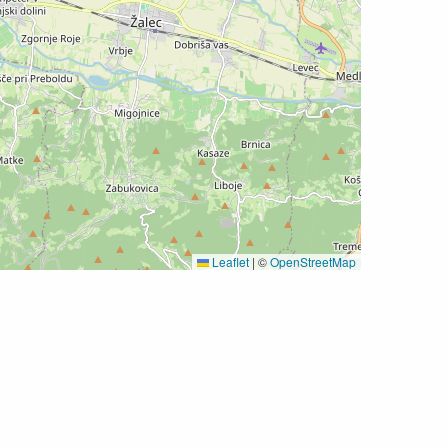
Leaflet
|
©
OpenStreetMap