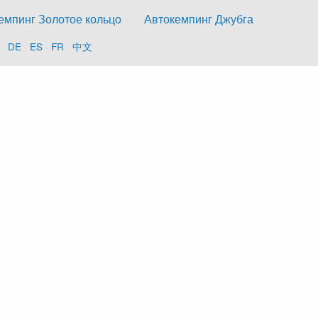
емпинг Золотое кольцо
Автокемпинг Джубга
·
DE
·
ES
·
FR
·
中文