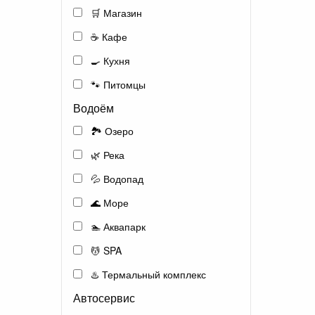
🛒 Магазин
☕ Кафе
🍳 Кухня
🐾 Питомцы
Водоём
🏞️ Озеро
🌿 Река
💦 Водопад
🌊 Море
🏊 Аквапарк
💆 SPA
♨️ Термальный комплекс
Автосервис