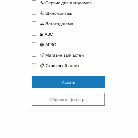
🔧 Сервис для автодомов
🔩 Шиномонтаж
🚗 Эстакада/яма
⛽ АЗС
🔵 АГЗС
🛒 Магазин запчастей
📋 Страховой агент
Искать
Сбросить фильтры