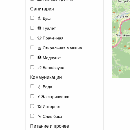
Санитария
🚿 Душ
🚻 Туалет
👕 Прачечная
🧺 Стиральная машина
🏥 Медпункт
🛁 Баня/сауна
Коммуникации
💧 Вода
⚡ Электричество
📶 Интернет
🔧 Слив бака
Питание и прочее