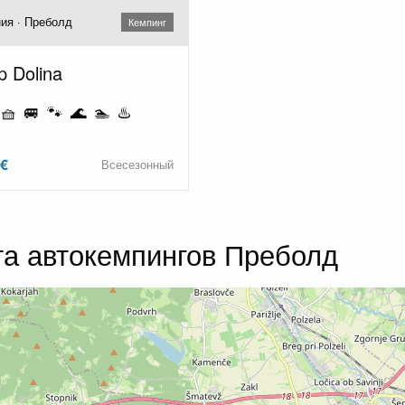
ия · Преболд
Кемпинг
 Dolina
🧺 🚐 🐾 🌊 🏊 ♨️
 €
Всесезонный
та автокемпингов Преболд