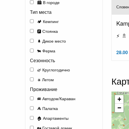
🏙️ В городе
Словен
Тип места
🏕️ Кемпинг
Kamp
🅿️ Стоянка
⚡ 🚿 
🌲 Дикое место
🐄 Ферма
28.00
Сезонность
🌿 Круглогодично
Кар
☀️ Летом
Проживание
🚐 Автодом/Караван
+
−
⛺ Палатка
🏠 Апартаменты
🏡 Гостевой домик