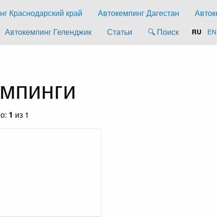
нг Краснодарский край
Автокемпинг Дагестан
Авток
Автокемпинг Геленджик
Статьи
🔍 Поиск
·
EN
RU
емпинги
но:
1
из 1