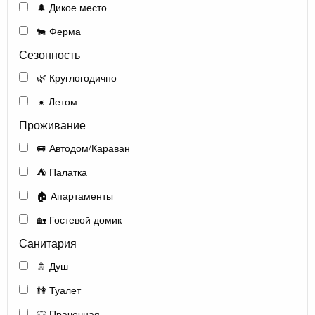
🌲 Дикое место
🐄 Ферма
Сезонность
🌿 Круглогодично
☀️ Летом
Проживание
🚐 Автодом/Караван
⛺ Палатка
🏠 Апартаменты
🏡 Гостевой домик
Санитария
🚿 Душ
🚻 Туалет
👕 Прачечная