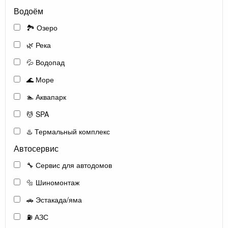
Водоём
🏞️ Озеро
🌿 Река
💦 Водопад
🌊 Море
🏊 Аквапарк
💆 SPA
♨️ Термальный комплекс
Автосервис
🔧 Сервис для автодомов
🔩 Шиномонтаж
🚗 Эстакада/яма
⛽ АЗС