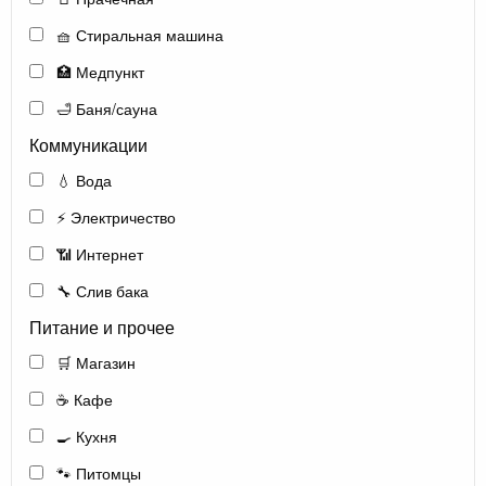
🧺 Стиральная машина
🏥 Медпункт
🛁 Баня/сауна
Коммуникации
💧 Вода
⚡ Электричество
📶 Интернет
🔧 Слив бака
Питание и прочее
🛒 Магазин
☕ Кафе
🍳 Кухня
🐾 Питомцы