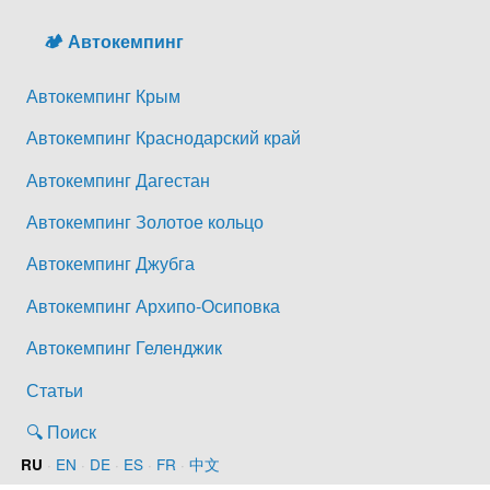
🏕️ Автокемпинг
Автокемпинг Крым
Автокемпинг Краснодарский край
Автокемпинг Дагестан
Автокемпинг Золотое кольцо
Автокемпинг Джубга
Автокемпинг Архипо-Осиповка
Автокемпинг Геленджик
Статьи
🔍 Поиск
·
EN
·
DE
·
ES
·
FR
·
中文
RU