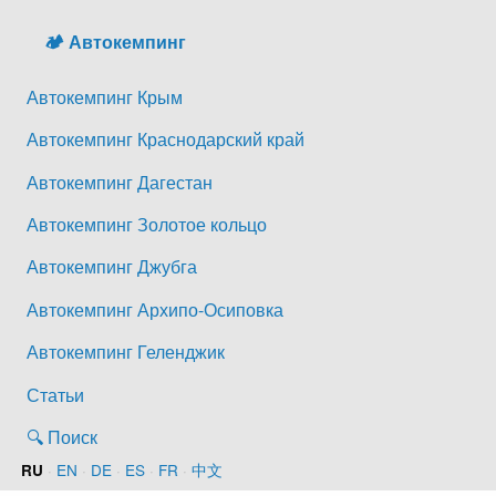
🏕️ Автокемпинг
Автокемпинг Крым
Автокемпинг Краснодарский край
Автокемпинг Дагестан
Автокемпинг Золотое кольцо
Автокемпинг Джубга
Автокемпинг Архипо-Осиповка
Автокемпинг Геленджик
Статьи
🔍 Поиск
·
EN
·
DE
·
ES
·
FR
·
中文
RU