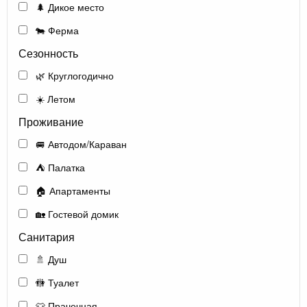
🌲 Дикое место
🐄 Ферма
Сезонность
🌿 Круглогодично
☀️ Летом
Проживание
🚐 Автодом/Караван
⛺ Палатка
🏠 Апартаменты
🏡 Гостевой домик
Санитария
🚿 Душ
🚻 Туалет
👕 Прачечная