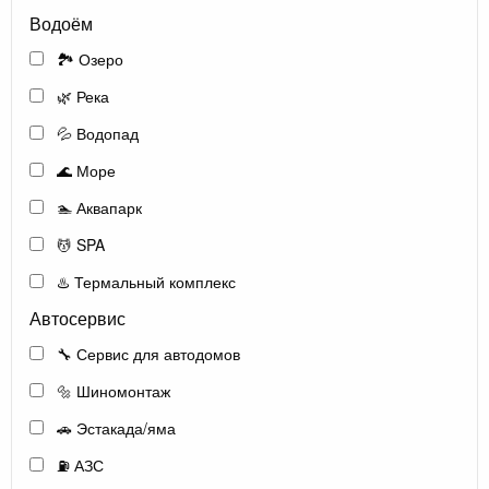
Водоём
🏞️ Озеро
🌿 Река
💦 Водопад
🌊 Море
🏊 Аквапарк
💆 SPA
♨️ Термальный комплекс
Автосервис
🔧 Сервис для автодомов
🔩 Шиномонтаж
🚗 Эстакада/яма
⛽ АЗС