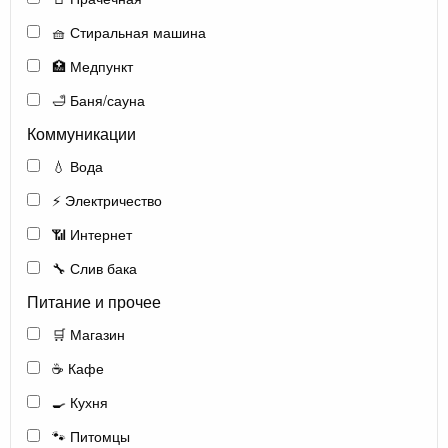
🧺 Стиральная машина
🏥 Медпункт
🛁 Баня/сауна
Коммуникации
💧 Вода
⚡ Электричество
📶 Интернет
🔧 Слив бака
Питание и прочее
🛒 Магазин
☕ Кафе
🍳 Кухня
🐾 Питомцы