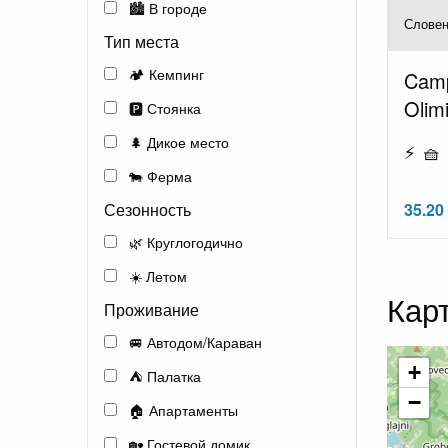
🏙️ В городе
Словен
Тип места
🏕️ Кемпинг
Camp
Olim
🅿️ Стоянка
🌲 Дикое место
⚡ 🧺 
🐄 Ферма
Сезонность
35.20 
🌿 Круглогодично
☀️ Летом
Кар
Проживание
🚐 Автодом/Караван
+
⛺ Палатка
−
🏠 Апартаменты
🏡 Гостевой домик