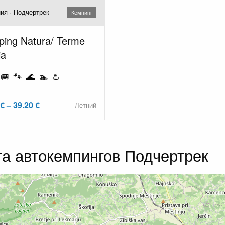
ия · Подчертрек
Кемпинг
ing Natura/ Terme
ia
🚐 🐾 🌊 🏊 ♨️
€ – 39.20 €
Летний
та автокемпингов Подчертрек