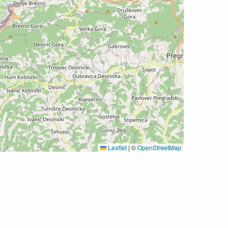
Leaflet
|
©
OpenStreetMap