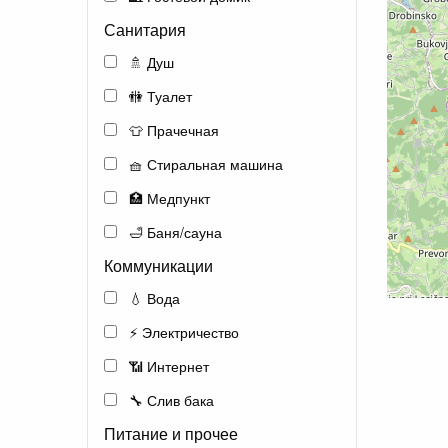
Санитария
🚿 Душ
🚻 Туалет
👕 Прачечная
🧺 Стиральная машина
🏥 Медпункт
🛁 Баня/сауна
Коммуникации
💧 Вода
⚡ Электричество
📶 Интернет
🔧 Слив бака
Питание и прочее