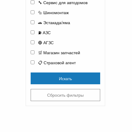
🔧 Сервис для автодомов
🔩 Шиномонтаж
🚗 Эстакада/яма
⛽ АЗС
🔵 АГЗС
🛒 Магазин запчастей
📋 Страховой агент
Искать
Сбросить фильтры