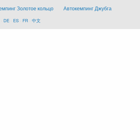
емпинг Золотое кольцо
Автокемпинг Джубга
·
DE
·
ES
·
FR
·
中文