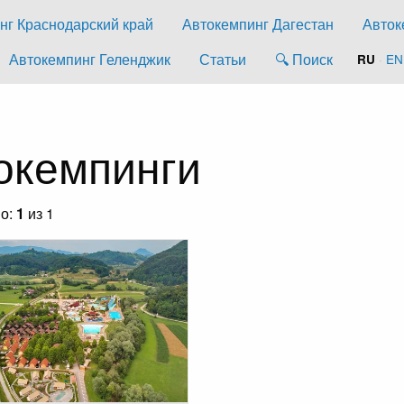
нг Краснодарский край
Автокемпинг Дагестан
Авток
Автокемпинг Геленджик
Статьи
🔍 Поиск
·
EN
RU
окемпинги
но:
1
из 1