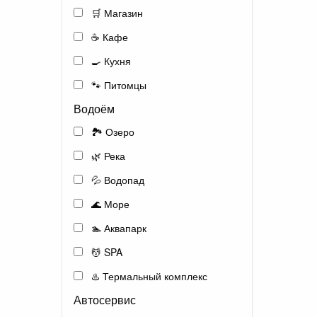
🛒 Магазин
☕ Кафе
🍳 Кухня
🐾 Питомцы
Водоём
🏞️ Озеро
🌿 Река
💦 Водопад
🌊 Море
🏊 Аквапарк
💆 SPA
♨️ Термальный комплекс
Автосервис