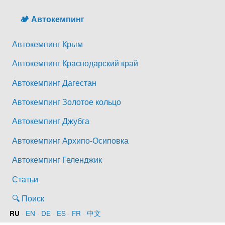
🏕️ Автокемпинг
Автокемпинг Крым
Автокемпинг Краснодарский край
Автокемпинг Дагестан
Автокемпинг Золотое кольцо
Автокемпинг Джубга
Автокемпинг Архипо-Осиповка
Автокемпинг Геленджик
Статьи
🔍 Поиск
·
EN
·
DE
·
ES
·
FR
·
中文
RU