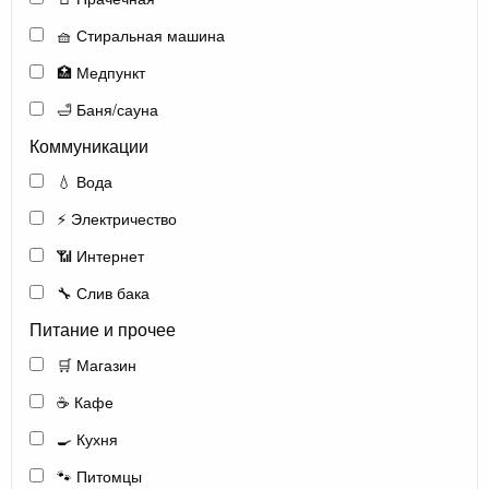
🧺 Стиральная машина
🏥 Медпункт
🛁 Баня/сауна
Коммуникации
💧 Вода
⚡ Электричество
📶 Интернет
🔧 Слив бака
Питание и прочее
🛒 Магазин
☕ Кафе
🍳 Кухня
🐾 Питомцы