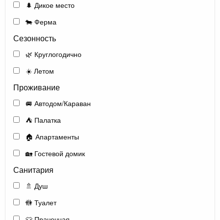
🌲 Дикое место
🐄 Ферма
Сезонность
🌿 Круглогодично
☀️ Летом
Проживание
🚐 Автодом/Караван
⛺ Палатка
🏠 Апартаменты
🏡 Гостевой домик
Санитария
🚿 Душ
🚻 Туалет
👕 Прачечная