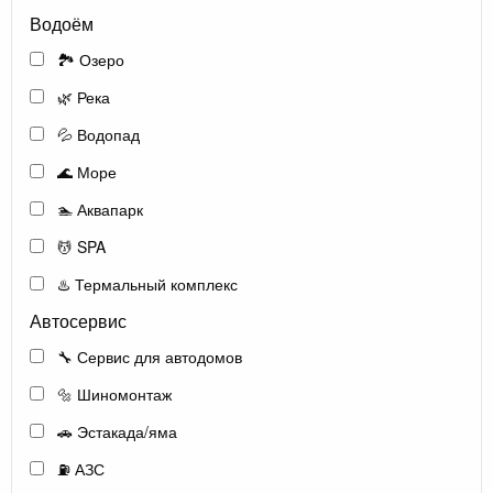
Водоём
🏞️ Озеро
🌿 Река
💦 Водопад
🌊 Море
🏊 Аквапарк
💆 SPA
♨️ Термальный комплекс
Автосервис
🔧 Сервис для автодомов
🔩 Шиномонтаж
🚗 Эстакада/яма
⛽ АЗС