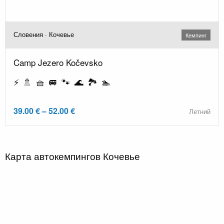
Словения · Кочевье
Кемпинг
Camp Jezero Kočevsko
⚡ 🚿 🧺 🚐 🐾 🌊 🏞️ 🏊
39.00 € – 52.00 €
Летний
Карта автокемпингов Кочевье