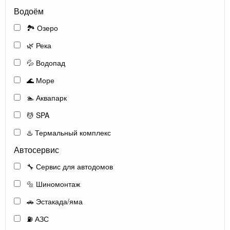
Водоём
🏞️ Озеро
🌿 Река
💦 Водопад
🌊 Море
🏊 Аквапарк
💆 SPA
♨️ Термальный комплекс
Автосервис
🔧 Сервис для автодомов
🔩 Шиномонтаж
🚗 Эстакада/яма
⛽ АЗС