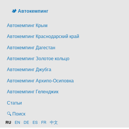
🏕️ Автокемпинг
Автокемпинг Крым
Автокемпинг Краснодарский край
Автокемпинг Дагестан
Автокемпинг Золотое кольцо
Автокемпинг Джубга
Автокемпинг Архипо-Осиповка
Автокемпинг Геленджик
Статьи
🔍 Поиск
·
EN
·
DE
·
ES
·
FR
·
中文
RU