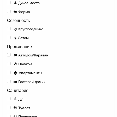
🌲 Дикое место
🐄 Ферма
Сезонность
🌿 Круглогодично
☀️ Летом
Проживание
🚐 Автодом/Караван
⛺ Палатка
🏠 Апартаменты
🏡 Гостевой домик
Санитария
🚿 Душ
🚻 Туалет
👕 Прачечная