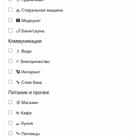
🧺 Стиральная машина
🏥 Медпункт
🛁 Баня/сауна
Коммуникации
💧 Вода
⚡ Электричество
📶 Интернет
🔧 Слив бака
Питание и прочее
🛒 Магазин
☕ Кафе
🍳 Кухня
🐾 Питомцы