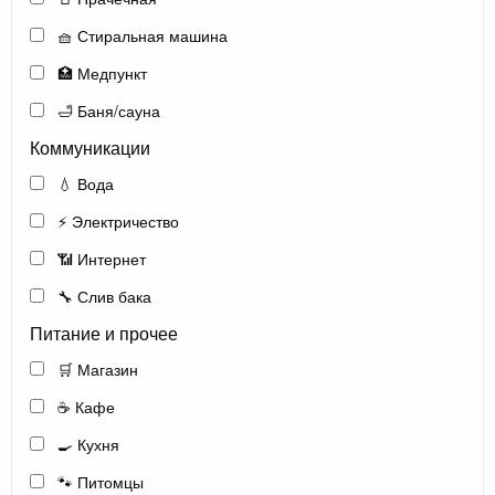
🧺 Стиральная машина
🏥 Медпункт
🛁 Баня/сауна
Коммуникации
💧 Вода
⚡ Электричество
📶 Интернет
🔧 Слив бака
Питание и прочее
🛒 Магазин
☕ Кафе
🍳 Кухня
🐾 Питомцы