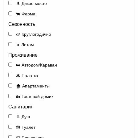
🌲 Дикое место
🐄 Ферма
Сезонность
🌿 Круглогодично
☀️ Летом
Проживание
🚐 Автодом/Караван
⛺ Палатка
🏠 Апартаменты
🏡 Гостевой домик
Санитария
🚿 Душ
🚻 Туалет
👕 Прачечная