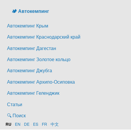
🏕️ Автокемпинг
Автокемпинг Крым
Автокемпинг Краснодарский край
Автокемпинг Дагестан
Автокемпинг Золотое кольцо
Автокемпинг Джубга
Автокемпинг Архипо-Осиповка
Автокемпинг Геленджик
Статьи
🔍 Поиск
·
EN
·
DE
·
ES
·
FR
·
中文
RU