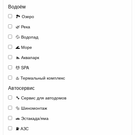
Водоём
🏞️ Озеро
🌿 Река
💦 Водопад
🌊 Море
🏊 Аквапарк
💆 SPA
♨️ Термальный комплекс
Автосервис
🔧 Сервис для автодомов
🔩 Шиномонтаж
🚗 Эстакада/яма
⛽ АЗС