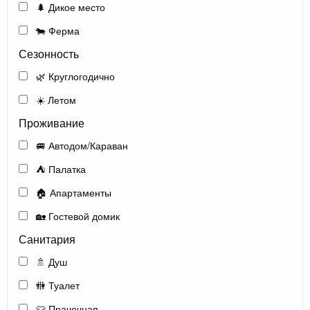
🌲 Дикое место
🐄 Ферма
Сезонность
🌿 Круглогодично
☀️ Летом
Проживание
🚐 Автодом/Караван
⛺ Палатка
🏠 Апартаменты
🏡 Гостевой домик
Санитария
🚿 Душ
🚻 Туалет
👕 Прачечная