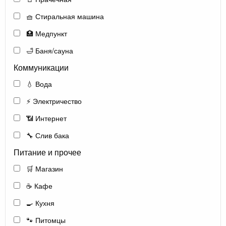
🧺 Стиральная машина
🏥 Медпункт
🛁 Баня/сауна
Коммуникации
💧 Вода
⚡ Электричество
📶 Интернет
🔧 Слив бака
Питание и прочее
🛒 Магазин
☕ Кафе
🍳 Кухня
🐾 Питомцы