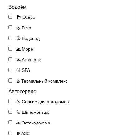
Водоём
🏞️ Озеро
🌿 Река
💦 Водопад
🌊 Море
🏊 Аквапарк
💆 SPA
♨️ Термальный комплекс
Автосервис
🔧 Сервис для автодомов
🔩 Шиномонтаж
🚗 Эстакада/яма
⛽ АЗС