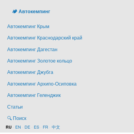
🏕️ Автокемпинг
Автокемпинг Крым
Автокемпинг Краснодарский край
Автокемпинг Дагестан
Автокемпинг Золотое кольцо
Автокемпинг Джубга
Автокемпинг Архипо-Осиповка
Автокемпинг Геленджик
Статьи
🔍 Поиск
·
EN
·
DE
·
ES
·
FR
·
中文
RU