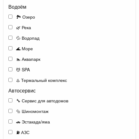
Водоём
🏞️ Озеро
🌿 Река
💦 Водопад
🌊 Море
🏊 Аквапарк
💆 SPA
♨️ Термальный комплекс
Автосервис
🔧 Сервис для автодомов
🔩 Шиномонтаж
🚗 Эстакада/яма
⛽ АЗС