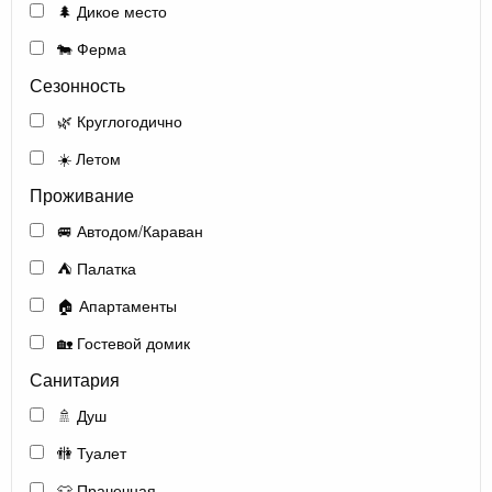
🌲 Дикое место
🐄 Ферма
Сезонность
🌿 Круглогодично
☀️ Летом
Проживание
🚐 Автодом/Караван
⛺ Палатка
🏠 Апартаменты
🏡 Гостевой домик
Санитария
🚿 Душ
🚻 Туалет
👕 Прачечная