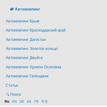
🏕️ Автокемпинг
Автокемпинг Крым
Автокемпинг Краснодарский край
Автокемпинг Дагестан
Автокемпинг Золотое кольцо
Автокемпинг Джубга
Автокемпинг Архипо-Осиповка
Автокемпинг Геленджик
Статьи
🔍 Поиск
·
EN
·
DE
·
ES
·
FR
·
中文
RU