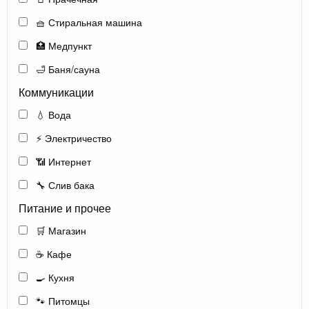
🧺 Стиральная машина
🏥 Медпункт
🛁 Баня/сауна
Коммуникации
💧 Вода
⚡ Электричество
📶 Интернет
🔧 Слив бака
Питание и прочее
🛒 Магазин
☕ Кафе
🍳 Кухня
🐾 Питомцы