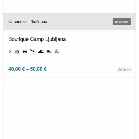
Словения · Любляна
Кемпинг
Boutique Camp Ljubljana
⚡ 🧺 🚐 🐾 🌊 🏊 ♨️
40.00 € – 50.00 €
Летний