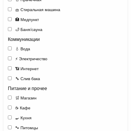
🧺 Стиральная машина
🏥 Медпункт
🛁 Баня/сауна
Коммуникации
💧 Вода
⚡ Электричество
📶 Интернет
🔧 Слив бака
Питание и прочее
🛒 Магазин
☕ Кафе
🍳 Кухня
🐾 Питомцы