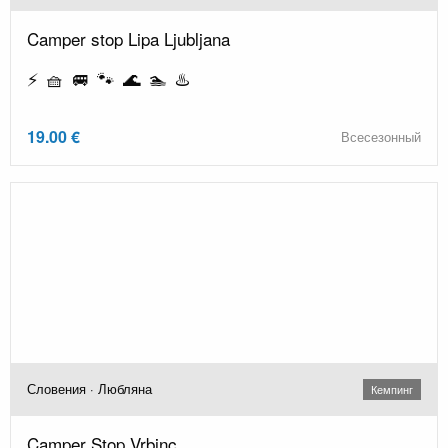
Camper stop Lipa Ljubljana
⚡ 🧺 🚐 🐾 🌊 🏊 ♨️
19.00 €
Всесезонный
Словения · Любляна
Кемпинг
Camper Stop Vrbinc