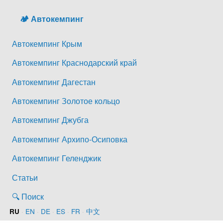
🏕️ Автокемпинг
Автокемпинг Крым
Автокемпинг Краснодарский край
Автокемпинг Дагестан
Автокемпинг Золотое кольцо
Автокемпинг Джубга
Автокемпинг Архипо-Осиповка
Автокемпинг Геленджик
Статьи
🔍 Поиск
·
EN
·
DE
·
ES
·
FR
·
中文
RU