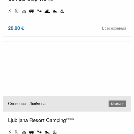
⚡ 🚿 🧺 🚐 🐾 🌊 🏊 ♨️
20.00 €
Всесезонный
Словения · Любляна
Кемпинг
Ljubljana Resort Camping****
⚡ 🚿 🧺 🚐 🐾 🏊 ♨️