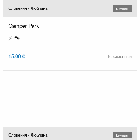
Словения · Любляна
Кемпинг
Camper Park
⚡ 🐾
15.00 €
Всесезонный
Словения · Любляна
Кемпинг