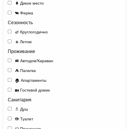
🌲 Дикое место
🐄 Ферма
Сезонность
🌿 Круглогодично
☀️ Летом
Проживание
🚐 Автодом/Караван
⛺ Палатка
🏠 Апартаменты
🏡 Гостевой домик
Санитария
🚿 Душ
🚻 Туалет
👕 Прачечная