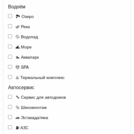
Водоём
🏞️ Озеро
🌿 Река
💦 Водопад
🌊 Море
🏊 Аквапарк
💆 SPA
♨️ Термальный комплекс
Автосервис
🔧 Сервис для автодомов
🔩 Шиномонтаж
🚗 Эстакада/яма
⛽ АЗС