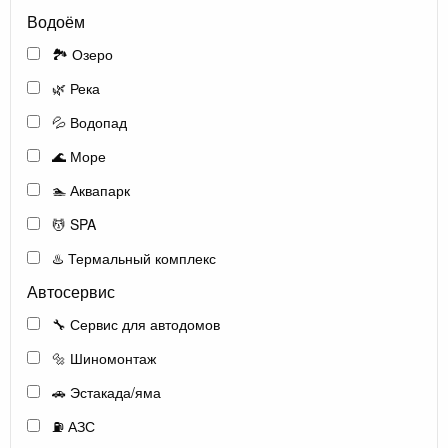
Водоём
🏞️ Озеро
🌿 Река
💦 Водопад
🌊 Море
🏊 Аквапарк
💆 SPA
♨️ Термальный комплекс
Автосервис
🔧 Сервис для автодомов
🔩 Шиномонтаж
🚗 Эстакада/яма
⛽ АЗС