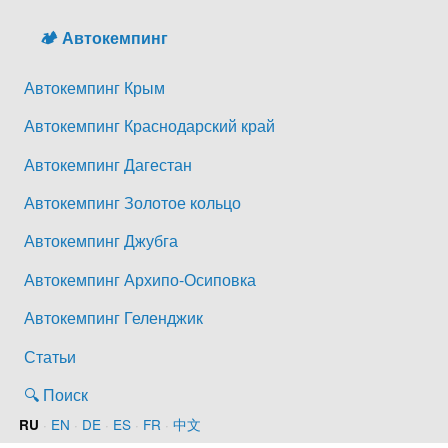
🏕️ Автокемпинг
Автокемпинг Крым
Автокемпинг Краснодарский край
Автокемпинг Дагестан
Автокемпинг Золотое кольцо
Автокемпинг Джубга
Автокемпинг Архипо-Осиповка
Автокемпинг Геленджик
Статьи
🔍 Поиск
·
EN
·
DE
·
ES
·
FR
·
中文
RU