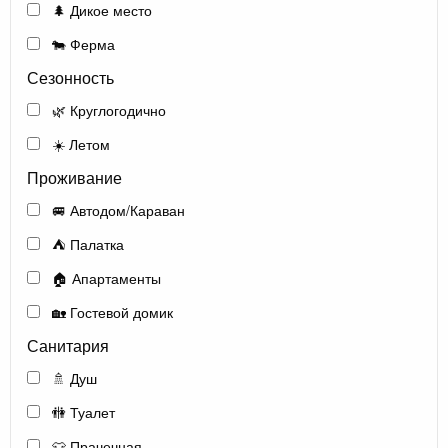
🌲 Дикое место
🐄 Ферма
Сезонность
🌿 Круглогодично
☀️ Летом
Проживание
🚐 Автодом/Караван
⛺ Палатка
🏠 Апартаменты
🏡 Гостевой домик
Санитария
🚿 Душ
🚻 Туалет
👕 Прачечная