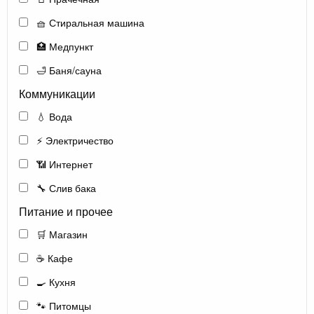
🧺 Стиральная машина
🏥 Медпункт
🛁 Баня/сауна
Коммуникации
💧 Вода
⚡ Электричество
📶 Интернет
🔧 Слив бака
Питание и прочее
🛒 Магазин
☕ Кафе
🍳 Кухня
🐾 Питомцы