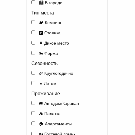
🏙️ В городе
Тип места
🏕️ Кемпинг
🅿️ Стоянка
🌲 Дикое место
🐄 Ферма
Сезонность
🌿 Круглогодично
☀️ Летом
Проживание
🚐 Автодом/Караван
⛺ Палатка
🏠 Апартаменты
🏡 Гостевой домик