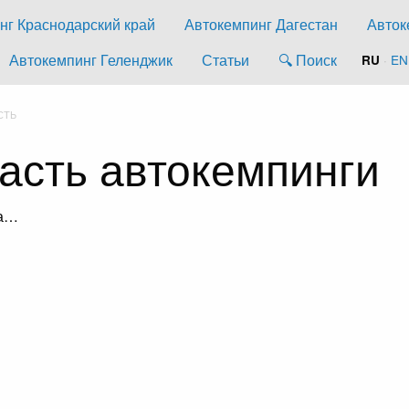
нг Краснодарский край
Автокемпинг Дагестан
Авток
Автокемпинг Геленджик
Статьи
🔍 Поиск
·
EN
RU
СТЬ
асть автокемпинги
ка…