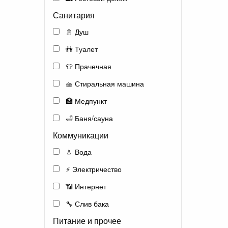
Санитария
🚿 Душ
🚻 Туалет
👕 Прачечная
🧺 Стиральная машина
🏥 Медпункт
🛁 Баня/сауна
Коммуникации
💧 Вода
⚡ Электричество
📶 Интернет
🔧 Слив бака
Питание и прочее