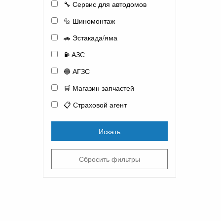
🔧 Сервис для автодомов
🔩 Шиномонтаж
🚗 Эстакада/яма
⛽ АЗС
🔵 АГЗС
🛒 Магазин запчастей
📋 Страховой агент
Искать
Сбросить фильтры