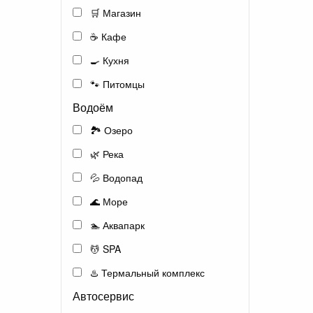
🛒 Магазин
☕ Кафе
🍳 Кухня
🐾 Питомцы
Водоём
🏞️ Озеро
🌿 Река
💦 Водопад
🌊 Море
🏊 Аквапарк
💆 SPA
♨️ Термальный комплекс
Автосервис