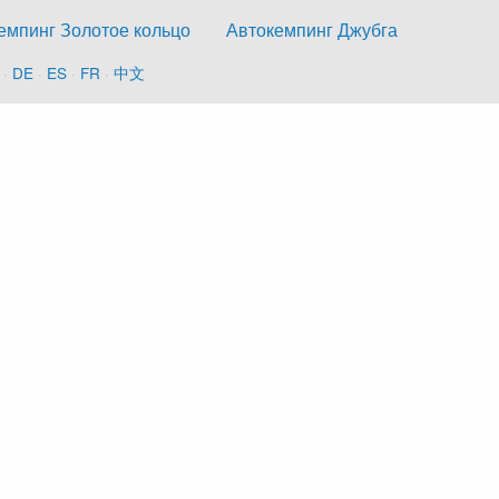
емпинг Золотое кольцо
Автокемпинг Джубга
·
DE
·
ES
·
FR
·
中文