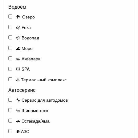
Водоём
🏞️ Озеро
🌿 Река
💦 Водопад
🌊 Море
🏊 Аквапарк
💆 SPA
♨️ Термальный комплекс
Автосервис
🔧 Сервис для автодомов
🔩 Шиномонтаж
🚗 Эстакада/яма
⛽ АЗС