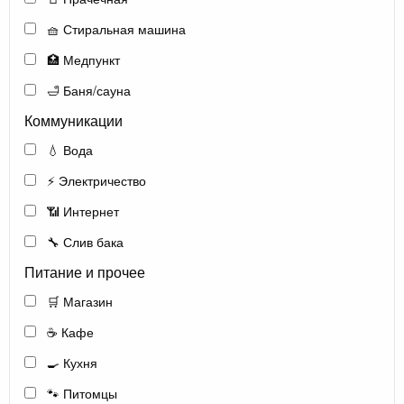
🧺 Стиральная машина
🏥 Медпункт
🛁 Баня/сауна
Коммуникации
💧 Вода
⚡ Электричество
📶 Интернет
🔧 Слив бака
Питание и прочее
🛒 Магазин
☕ Кафе
🍳 Кухня
🐾 Питомцы