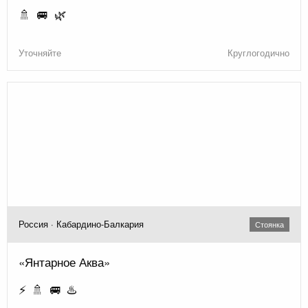
🚿 🚐 🌿
Уточняйте
Круглогодично
Россия · Кабардино-Балкария
Стоянка
«Янтарное Аква»
⚡ 🚿 🚐 ♨️