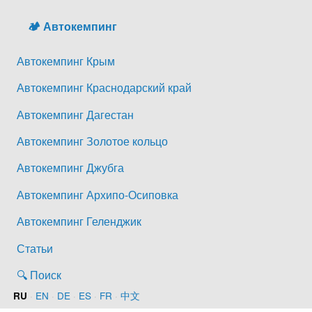
🏕️ Автокемпинг
Автокемпинг Крым
Автокемпинг Краснодарский край
Автокемпинг Дагестан
Автокемпинг Золотое кольцо
Автокемпинг Джубга
Автокемпинг Архипо-Осиповка
Автокемпинг Геленджик
Статьи
🔍 Поиск
·
EN
·
DE
·
ES
·
FR
·
中文
RU