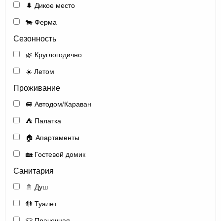
🌲 Дикое место
🐄 Ферма
Сезонность
🌿 Круглогодично
☀️ Летом
Проживание
🚐 Автодом/Караван
⛺ Палатка
🏠 Апартаменты
🏡 Гостевой домик
Санитария
🚿 Душ
🚻 Туалет
👕 Прачечная