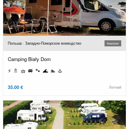
Польша · Западно-Поморское воеводство
Кемпинг
Camping Biały Dom
⚡ 🚿 🧺 🚐 🐾 🌊 🏊 ♨️
35.00 €
Летний