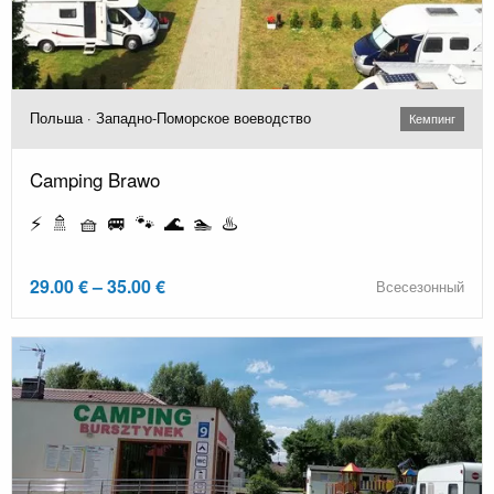
Польша · Западно-Поморское воеводство
Кемпинг
Camping Brawo
⚡ 🚿 🧺 🚐 🐾 🌊 🏊 ♨️
29.00 € – 35.00 €
Всесезонный