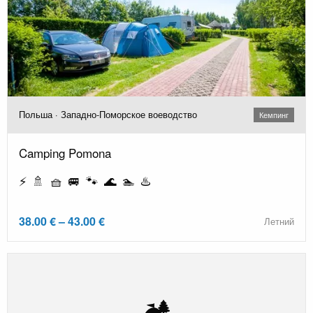
Польша · Западно-Поморское воеводство
Кемпинг
Camping Pomona
⚡ 🚿 🧺 🚐 🐾 🌊 🏊 ♨️
38.00 € – 43.00 €
Летний
🏕️