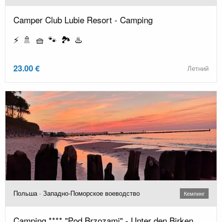
Camper Club Lubie Resort - Camping
⚡ 🚿 🧺 🐾 🏞️ ♨️
23.00 €
Летний
Польша · Западно-Поморское воеводство
Кемпинг
Camping **** "Pod Brzozami" - Unter den Birken