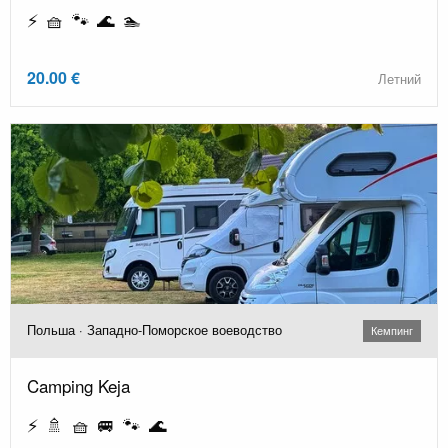
⚡ 🧺 🐾 🌊 🏊
20.00 €
Летний
Польша · Западно-Поморское воеводство
Кемпинг
Camping Keja
⚡ 🚿 🧺 🚐 🐾 🌊