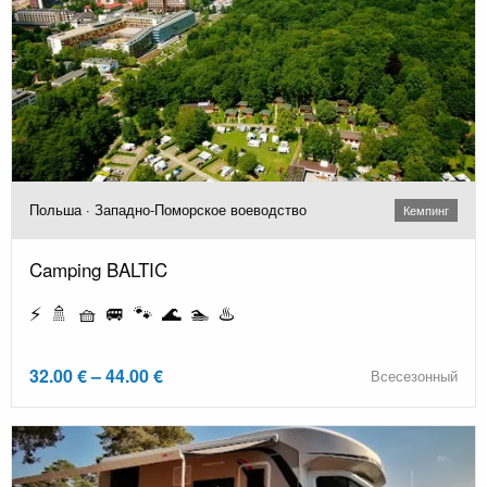
Польша · Западно-Поморское воеводство
Кемпинг
Camping BALTIC
⚡ 🚿 🧺 🚐 🐾 🌊 🏊 ♨️
32.00 € – 44.00 €
Всесезонный