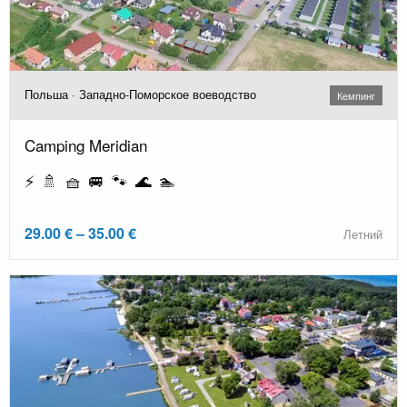
Польша · Западно-Поморское воеводство
Кемпинг
Camping Meridian
⚡ 🚿 🧺 🚐 🐾 🌊 🏊
29.00 € – 35.00 €
Летний