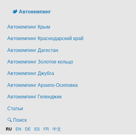
🏕️ Автокемпинг
Автокемпинг Крым
Автокемпинг Краснодарский край
Автокемпинг Дагестан
Автокемпинг Золотое кольцо
Автокемпинг Джубга
Автокемпинг Архипо-Осиповка
Автокемпинг Геленджик
Статьи
🔍 Поиск
·
EN
·
DE
·
ES
·
FR
·
中文
RU