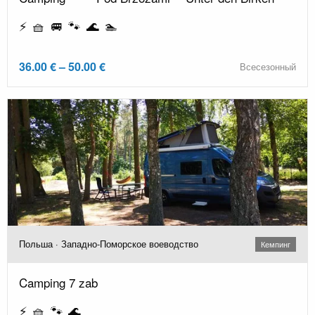
⚡ 🧺 🚐 🐾 🌊 🏊
36.00 € – 50.00 €
Всесезонный
Польша · Западно-Поморское воеводство
Кемпинг
Camping 7 zab
⚡ 🧺 🐾 🌊