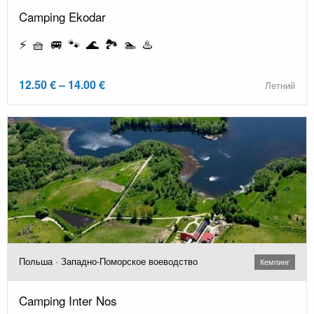
Camping Ekodar
⚡ 🧺 🚐 🐾 🌊 🏞️ 🏊 ♨️
12.50 € – 14.00 €
Летний
Польша · Западно-Поморское воеводство
Кемпинг
Camping Inter Nos