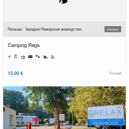
Польша · Западно-Поморское воеводство
Кемпинг
Camping Rega
⚡ 🚿 🧺 🚐 🐾 🏊 ♨️
15.00 €
Летний