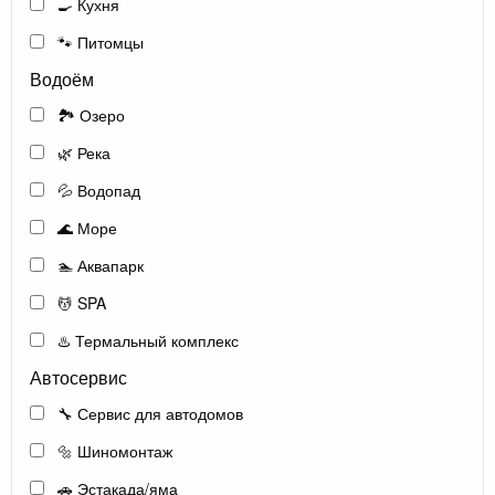
🍳 Кухня
🐾 Питомцы
Водоём
🏞️ Озеро
🌿 Река
💦 Водопад
🌊 Море
🏊 Аквапарк
💆 SPA
♨️ Термальный комплекс
Автосервис
🔧 Сервис для автодомов
🔩 Шиномонтаж
🚗 Эстакада/яма