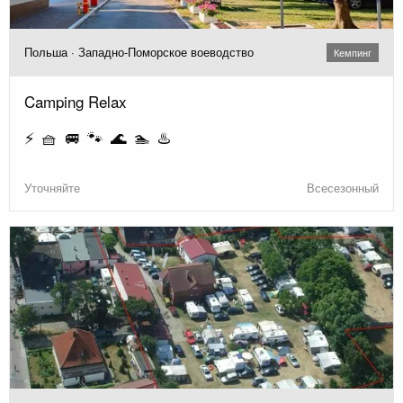
Польша · Западно-Поморское воеводство
Кемпинг
Camping Relax
⚡ 🧺 🚐 🐾 🌊 🏊 ♨️
Уточняйте
Всесезонный