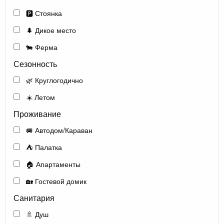
🅿️ Стоянка
🌲 Дикое место
🐄 Ферма
Сезонность
🌿 Круглогодично
☀️ Летом
Проживание
🚐 Автодом/Караван
⛺ Палатка
🏠 Апартаменты
🏡 Гостевой домик
Санитария
🚿 Душ