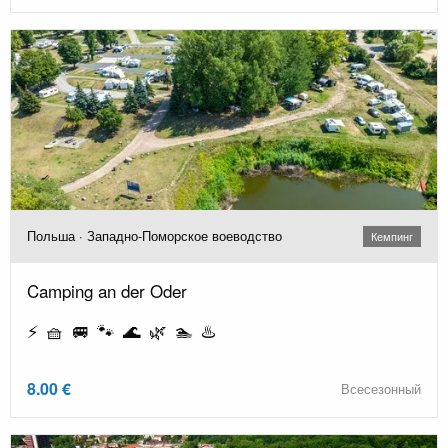
Польша · Западно-Поморское воеводство
Кемпинг
Camping an der Oder
⚡ 🧺 🚐 🐾 🌊 🌿 🏊 ♨️
8.00 €
Всесезонный