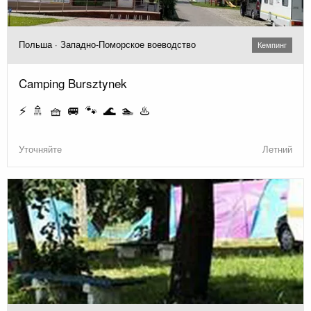
Польша · Западно-Поморское воеводство
Кемпинг
Camping Bursztynek
⚡ 🚿 🧺 🚐 🐾 🌊 🏊 ♨️
Уточняйте
Летний