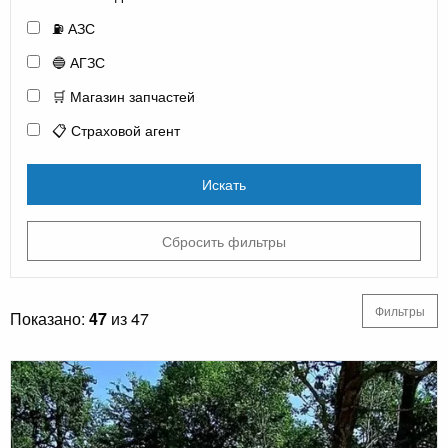
⛽ АЗС
🔵 АГЗС
🛒 Магазин запчастей
📋 Страховой агент
Искать
Сбросить фильтры
Фильтры
Показано:
47
из 47