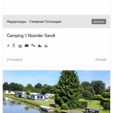
Нидерланды · Северная Голландия
Кемпинг
Camping 't Noorder Sandt
⚡ 🚿 🧺 🚐 🐾 🏊 ♨️
Уточняйте
Летний