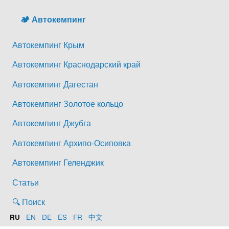
🏕️ Автокемпинг
Автокемпинг Крым
Автокемпинг Краснодарский край
Автокемпинг Дагестан
Автокемпинг Золотое кольцо
Автокемпинг Джубга
Автокемпинг Архипо-Осиповка
Автокемпинг Геленджик
Статьи
🔍 Поиск
·
EN
·
DE
·
ES
·
FR
·
中文
RU