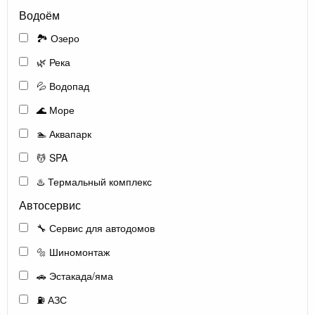
Водоём
🏞️ Озеро
🌿 Река
💦 Водопад
🌊 Море
🏊 Аквапарк
💆 SPA
♨️ Термальный комплекс
Автосервис
🔧 Сервис для автодомов
🔩 Шиномонтаж
🚗 Эстакада/яма
⛽ АЗС