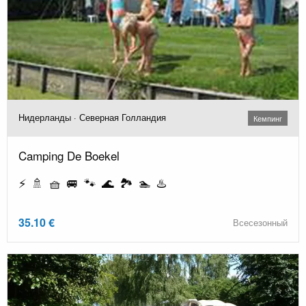
Нидерланды · Северная Голландия
Кемпинг
Camping De Boekel
⚡ 🚿 🧺 🚐 🐾 🌊 🏞️ 🏊 ♨️
35.10 €
Всесезонный