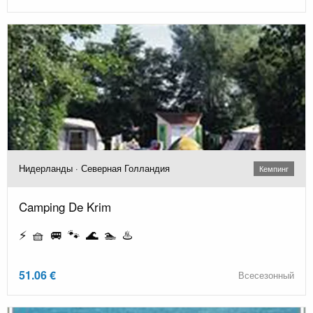
Нидерланды · Северная Голландия
Кемпинг
Camping De Krim
⚡ 🧺 🚐 🐾 🌊 🏊 ♨️
51.06 €
Всесезонный