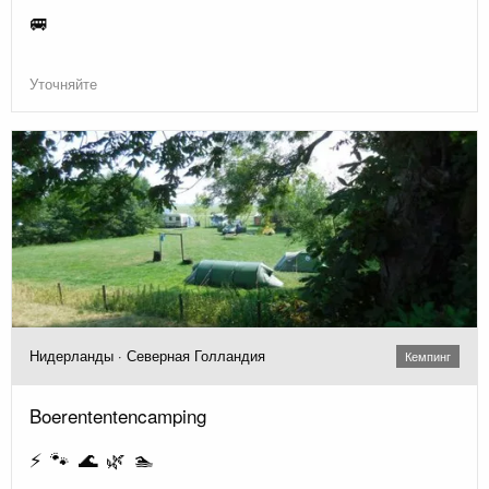
🚐
Уточняйте
Нидерланды · Северная Голландия
Кемпинг
Boerententencamping
⚡ 🐾 🌊 🌿 🏊