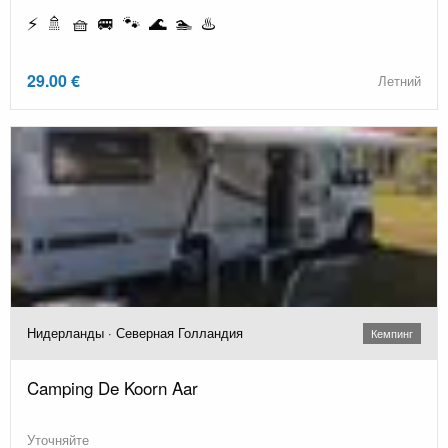
⚡ 🚿 🧺 🚐 🐾 🌊 🏊 ♨️
29.00 €
Летний
Нидерланды · Северная Голландия
Кемпинг
Camping De Koorn Aar
Уточняйте