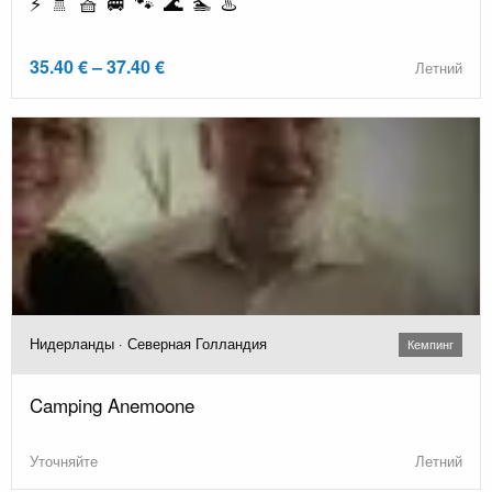
⚡ 🚿 🧺 🚐 🐾 🌊 🏊 ♨️
35.40 € – 37.40 €
Летний
Нидерланды · Северная Голландия
Кемпинг
Camping Anemoone
Уточняйте
Летний