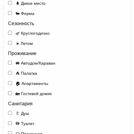
🌲 Дикое место
🐄 Ферма
Сезонность
🌿 Круглогодично
☀️ Летом
Проживание
🚐 Автодом/Караван
⛺ Палатка
🏠 Апартаменты
🏡 Гостевой домик
Санитария
🚿 Душ
🚻 Туалет
👕 Прачечная