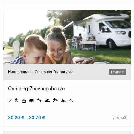
Нидерланды · Северная Голландия
Кемпинг
Camping Zeevangshoeve
⚡ 🚿 🧺 🚐 🐾 🌊 🏞️ 🏊 ♨️
30.20 € – 33.70 €
Летний