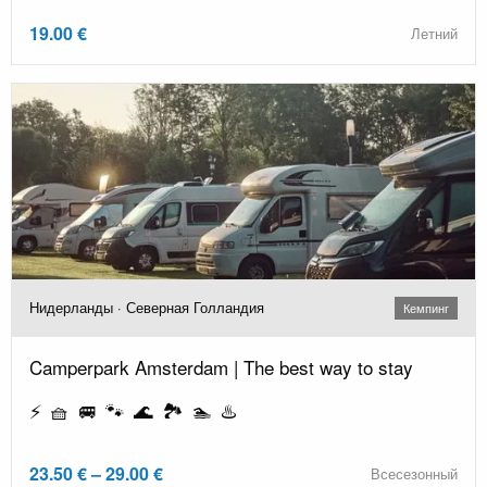
19.00 €
Летний
Нидерланды · Северная Голландия
Кемпинг
Camperpark Amsterdam | The best way to stay
⚡ 🧺 🚐 🐾 🌊 🏞️ 🏊 ♨️
23.50 € – 29.00 €
Всесезонный