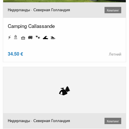
Нидерланды · Северная Голландия
Кемпинг
Camping Callassande
⚡ 🚿 🧺 🚐 🐾 🌊 🏊
34.50 €
Летний
🏕️
Нидерланды · Северная Голландия
Кемпинг