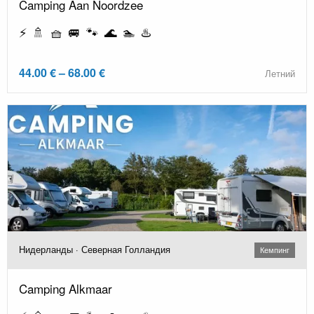
Camping Aan Noordzee
⚡ 🚿 🧺 🚐 🐾 🌊 🏊 ♨️
44.00 € – 68.00 €
Летний
Нидерланды · Северная Голландия
Кемпинг
Camping Alkmaar