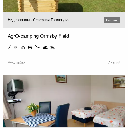
Нидерланды · Северная Голландия
Кемпинг
AgrO-camping Ormsby Field
⚡ 🚿 🧺 🚐 🐾 🌊 🏊
Уточняйте
Летний