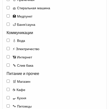
🧺 Стиральная машина
🏥 Медпункт
🛁 Баня/сауна
Коммуникации
💧 Вода
⚡ Электричество
📶 Интернет
🔧 Слив бака
Питание и прочее
🛒 Магазин
☕ Кафе
🍳 Кухня
🐾 Питомцы