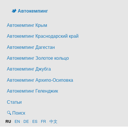
🏕️ Автокемпинг
Автокемпинг Крым
Автокемпинг Краснодарский край
Автокемпинг Дагестан
Автокемпинг Золотое кольцо
Автокемпинг Джубга
Автокемпинг Архипо-Осиповка
Автокемпинг Геленджик
Статьи
🔍 Поиск
·
EN
·
DE
·
ES
·
FR
·
中文
RU