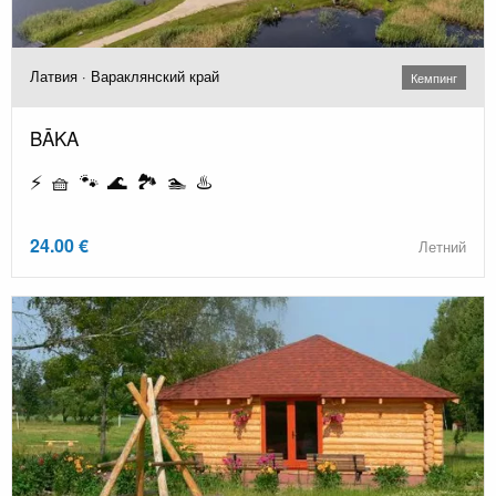
Латвия · Вараклянский край
Кемпинг
BĀKA
⚡ 🧺 🐾 🌊 🏞️ 🏊 ♨️
24.00 €
Летний