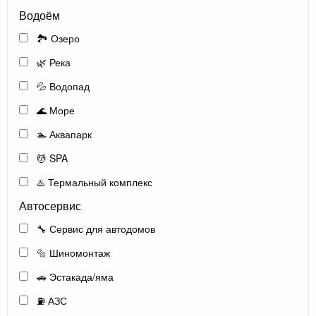
Водоём
🏞️ Озеро
🌿 Река
💦 Водопад
🌊 Море
🏊 Аквапарк
💆 SPA
♨️ Термальный комплекс
Автосервис
🔧 Сервис для автодомов
🔩 Шиномонтаж
🚗 Эстакада/яма
⛽ АЗС