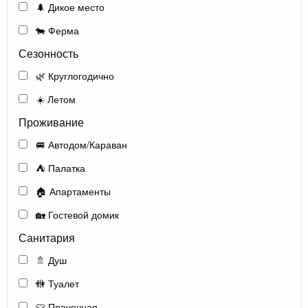
🌲 Дикое место
🐄 Ферма
Сезонность
🌿 Круглогодично
☀️ Летом
Проживание
🚐 Автодом/Караван
⛺ Палатка
🏠 Апартаменты
🏡 Гостевой домик
Санитария
🚿 Душ
🚻 Туалет
👕 Прачечная