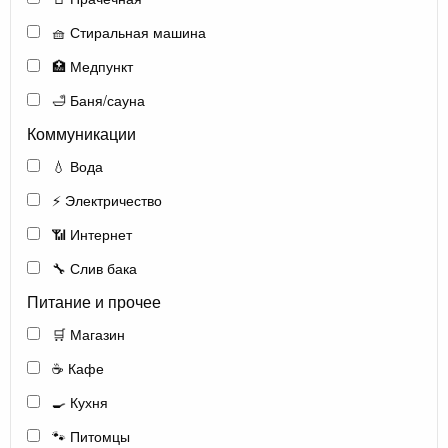
🧺 Стиральная машина
🏥 Медпункт
🛁 Баня/сауна
Коммуникации
💧 Вода
⚡ Электричество
📶 Интернет
🔧 Слив бака
Питание и прочее
🛒 Магазин
☕ Кафе
🍳 Кухня
🐾 Питомцы