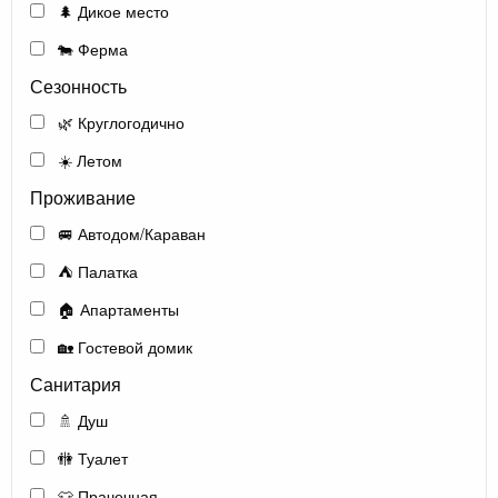
🌲 Дикое место
🐄 Ферма
Сезонность
🌿 Круглогодично
☀️ Летом
Проживание
🚐 Автодом/Караван
⛺ Палатка
🏠 Апартаменты
🏡 Гостевой домик
Санитария
🚿 Душ
🚻 Туалет
👕 Прачечная