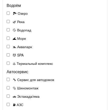
Водоём
🏞️ Озеро
🌿 Река
💦 Водопад
🌊 Море
🏊 Аквапарк
💆 SPA
♨️ Термальный комплекс
Автосервис
🔧 Сервис для автодомов
🔩 Шиномонтаж
🚗 Эстакада/яма
⛽ АЗС