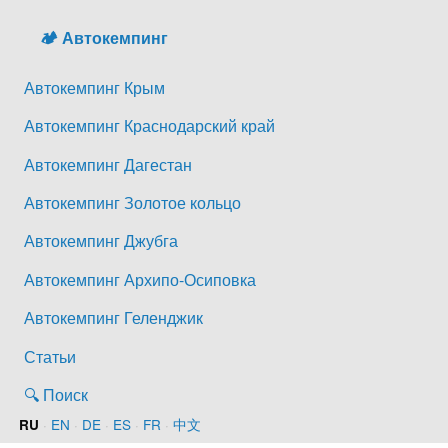
🏕️ Автокемпинг
Автокемпинг Крым
Автокемпинг Краснодарский край
Автокемпинг Дагестан
Автокемпинг Золотое кольцо
Автокемпинг Джубга
Автокемпинг Архипо-Осиповка
Автокемпинг Геленджик
Статьи
🔍 Поиск
·
EN
·
DE
·
ES
·
FR
·
中文
RU