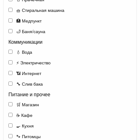
🧺 Стиральная машина
🏥 Медпункт
🛁 Баня/сауна
Коммуникации
💧 Вода
⚡ Электричество
📶 Интернет
🔧 Слив бака
Питание и прочее
🛒 Магазин
☕ Кафе
🍳 Кухня
🐾 Питомцы