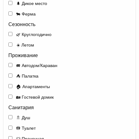
🌲 Дикое место
🐄 Ферма
Сезонность
🌿 Круглогодично
☀️ Летом
Проживание
🚐 Автодом/Караван
⛺ Палатка
🏠 Апартаменты
🏡 Гостевой домик
Санитария
🚿 Душ
🚻 Туалет
👕 Прачечная