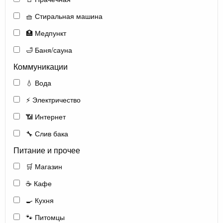
🧺 Стиральная машина
🏥 Медпункт
🛁 Баня/сауна
Коммуникации
💧 Вода
⚡ Электричество
📶 Интернет
🔧 Слив бака
Питание и прочее
🛒 Магазин
☕ Кафе
🍳 Кухня
🐾 Питомцы