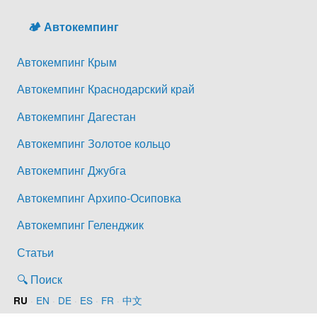
🏕️ Автокемпинг
Автокемпинг Крым
Автокемпинг Краснодарский край
Автокемпинг Дагестан
Автокемпинг Золотое кольцо
Автокемпинг Джубга
Автокемпинг Архипо-Осиповка
Автокемпинг Геленджик
Статьи
🔍 Поиск
·
EN
·
DE
·
ES
·
FR
·
中文
RU