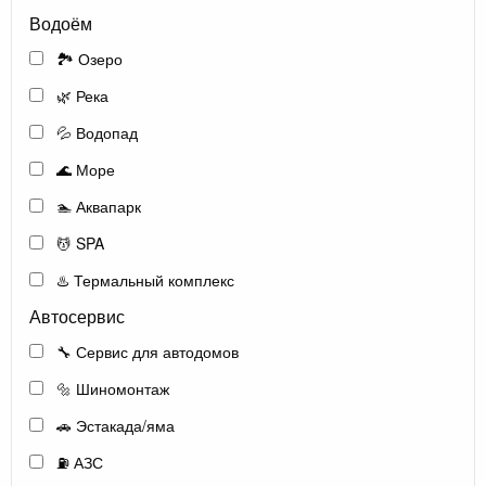
Водоём
🏞️ Озеро
🌿 Река
💦 Водопад
🌊 Море
🏊 Аквапарк
💆 SPA
♨️ Термальный комплекс
Автосервис
🔧 Сервис для автодомов
🔩 Шиномонтаж
🚗 Эстакада/яма
⛽ АЗС