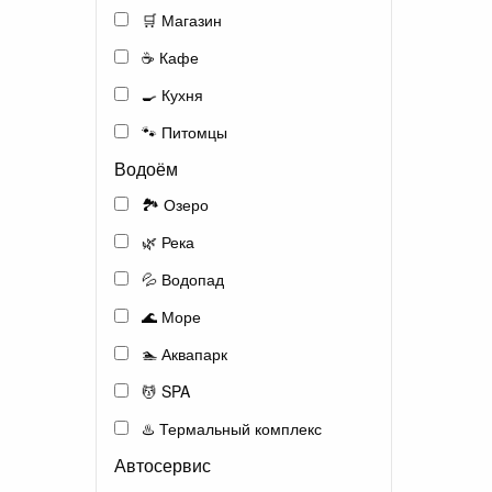
🛒 Магазин
☕ Кафе
🍳 Кухня
🐾 Питомцы
Водоём
🏞️ Озеро
🌿 Река
💦 Водопад
🌊 Море
🏊 Аквапарк
💆 SPA
♨️ Термальный комплекс
Автосервис