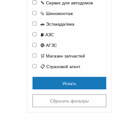
🔧 Сервис для автодомов
🔩 Шиномонтаж
🚗 Эстакада/яма
⛽ АЗС
🔵 АГЗС
🛒 Магазин запчастей
📋 Страховой агент
Искать
Сбросить фильтры