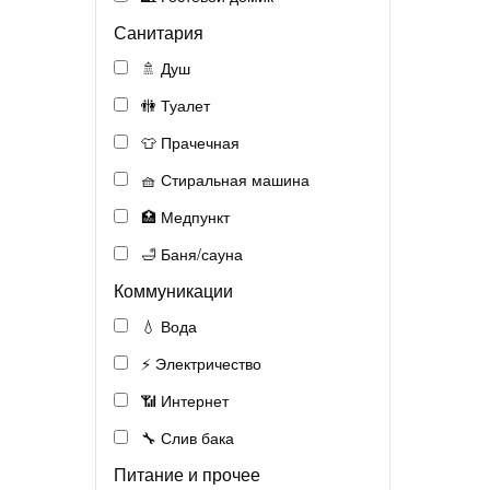
Санитария
🚿 Душ
🚻 Туалет
👕 Прачечная
🧺 Стиральная машина
🏥 Медпункт
🛁 Баня/сауна
Коммуникации
💧 Вода
⚡ Электричество
📶 Интернет
🔧 Слив бака
Питание и прочее