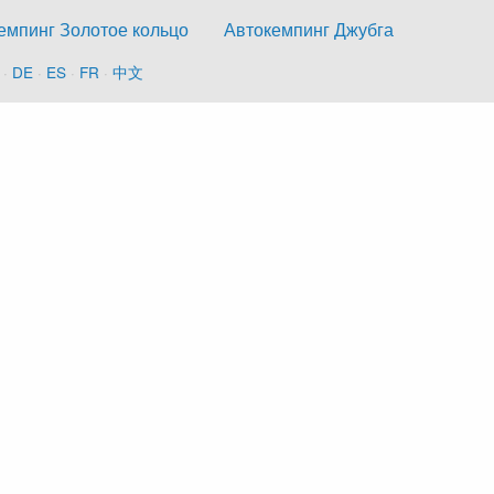
емпинг Золотое кольцо
Автокемпинг Джубга
·
DE
·
ES
·
FR
·
中文