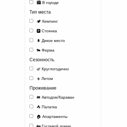
🏙️ В городе
Тип места
🏕️ Кемпинг
🅿️ Стоянка
🌲 Дикое место
🐄 Ферма
Сезонность
🌿 Круглогодично
☀️ Летом
Проживание
🚐 Автодом/Караван
⛺ Палатка
🏠 Апартаменты
🏡 Гостевой домик