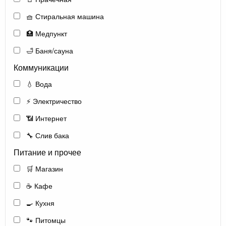
🧺 Стиральная машина
🏥 Медпункт
🛁 Баня/сауна
Коммуникации
💧 Вода
⚡ Электричество
📶 Интернет
🔧 Слив бака
Питание и прочее
🛒 Магазин
☕ Кафе
🍳 Кухня
🐾 Питомцы