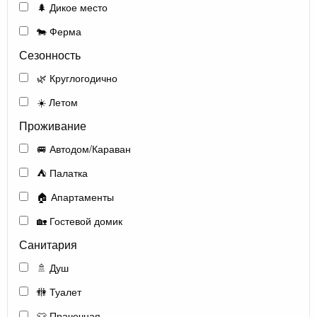
🌲 Дикое место
🐄 Ферма
Сезонность
🌿 Круглогодично
☀️ Летом
Проживание
🚐 Автодом/Караван
⛺ Палатка
🏠 Апартаменты
🏡 Гостевой домик
Санитария
🚿 Душ
🚻 Туалет
👕 Прачечная