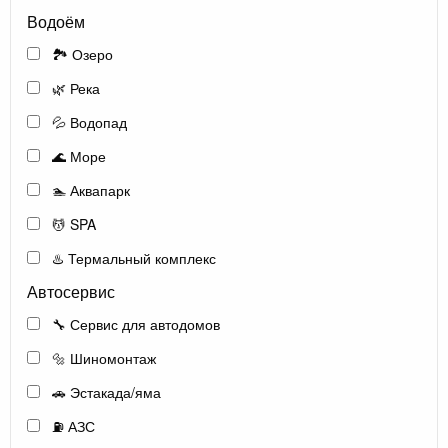
Водоём
🏞️ Озеро
🌿 Река
💦 Водопад
🌊 Море
🏊 Аквапарк
💆 SPA
♨️ Термальный комплекс
Автосервис
🔧 Сервис для автодомов
🔩 Шиномонтаж
🚗 Эстакада/яма
⛽ АЗС