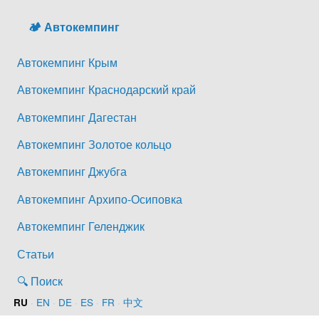
🏕️ Автокемпинг
Автокемпинг Крым
Автокемпинг Краснодарский край
Автокемпинг Дагестан
Автокемпинг Золотое кольцо
Автокемпинг Джубга
Автокемпинг Архипо-Осиповка
Автокемпинг Геленджик
Статьи
🔍 Поиск
·
EN
·
DE
·
ES
·
FR
·
中文
RU