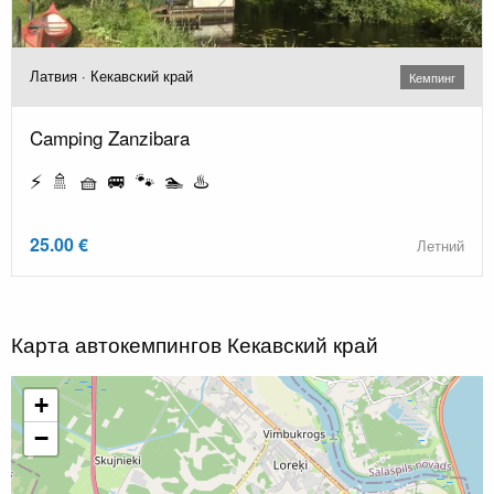
Латвия · Кекавский край
Кемпинг
Camping Zanzibara
⚡ 🚿 🧺 🚐 🐾 🏊 ♨️
25.00 €
Летний
Карта автокемпингов Кекавский край
+
−