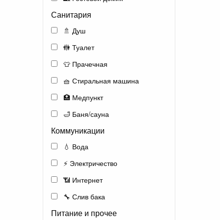
Санитария
🚿 Душ
🚻 Туалет
👕 Прачечная
🧺 Стиральная машина
🏥 Медпункт
🛁 Баня/сауна
Коммуникации
💧 Вода
⚡ Электричество
📶 Интернет
🔧 Слив бака
Питание и прочее