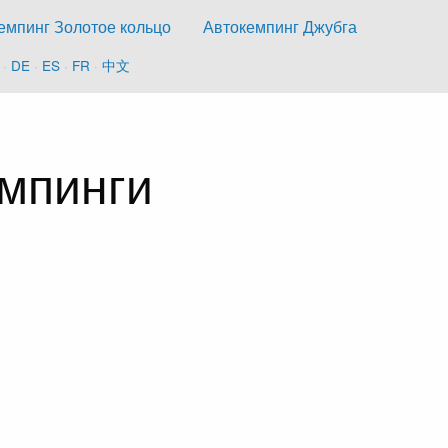
емпинг Золотое кольцо
Автокемпинг Джубга
·
DE
·
ES
·
FR
·
中文
емпинги