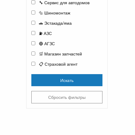
🔧 Сервис для автодомов
🔩 Шиномонтаж
🚗 Эстакада/яма
⛽ АЗС
🔵 АГЗС
🛒 Магазин запчастей
📋 Страховой агент
Искать
Сбросить фильтры