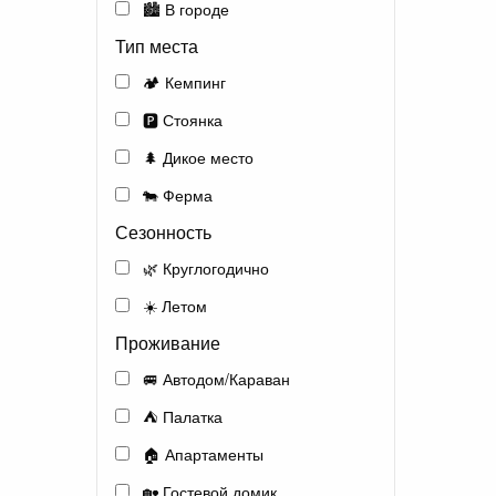
🏙️ В городе
Тип места
🏕️ Кемпинг
🅿️ Стоянка
🌲 Дикое место
🐄 Ферма
Сезонность
🌿 Круглогодично
☀️ Летом
Проживание
🚐 Автодом/Караван
⛺ Палатка
🏠 Апартаменты
🏡 Гостевой домик