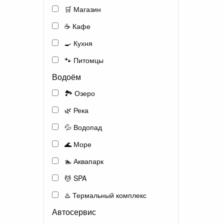
🛒 Магазин
☕ Кафе
🍳 Кухня
🐾 Питомцы
Водоём
🏞️ Озеро
🌿 Река
💦 Водопад
🌊 Море
🏊 Аквапарк
💆 SPA
♨️ Термальный комплекс
Автосервис