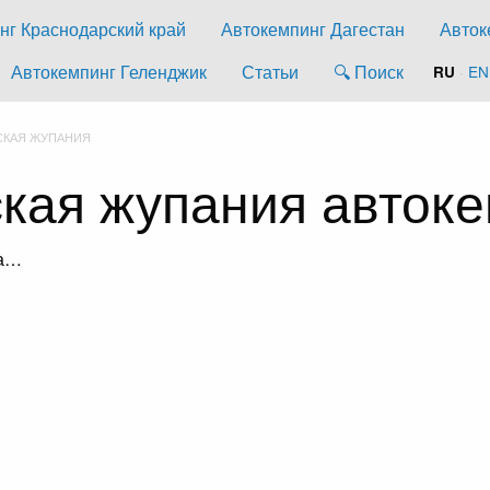
нг Краснодарский край
Автокемпинг Дагестан
Авток
Автокемпинг Геленджик
Статьи
🔍 Поиск
·
EN
RU
СКАЯ ЖУПАНИЯ
кая жупания авток
ка…