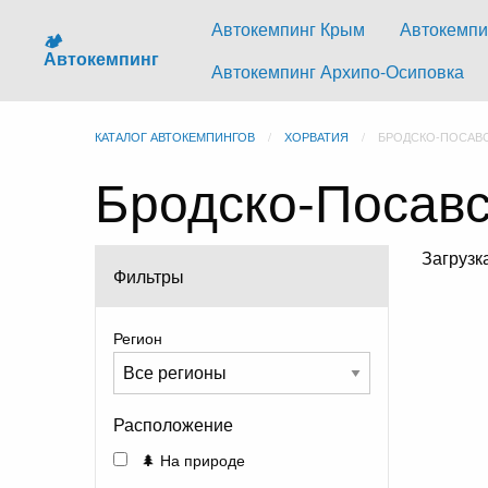
Автокемпинг Крым
Автокемпи
🏕️
Автокемпинг
Автокемпинг Архипо-Осиповка
КАТАЛОГ АВТОКЕМПИНГОВ
ХОРВАТИЯ
БРОДСКО-ПОСАВ
Бродско-Посавс
Загруз
Фильтры
Регион
Расположение
🌲 На природе