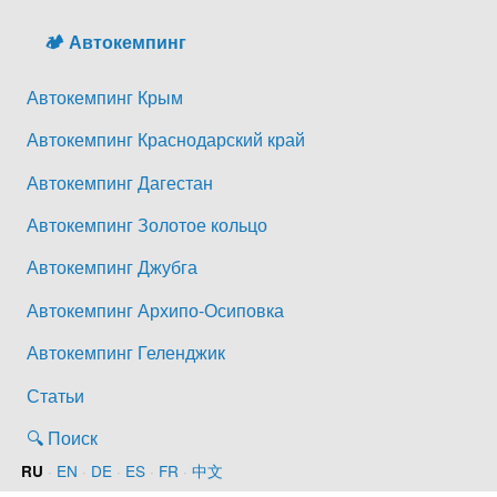
🏕️ Автокемпинг
Автокемпинг Крым
Автокемпинг Краснодарский край
Автокемпинг Дагестан
Автокемпинг Золотое кольцо
Автокемпинг Джубга
Автокемпинг Архипо-Осиповка
Автокемпинг Геленджик
Статьи
🔍 Поиск
·
EN
·
DE
·
ES
·
FR
·
中文
RU