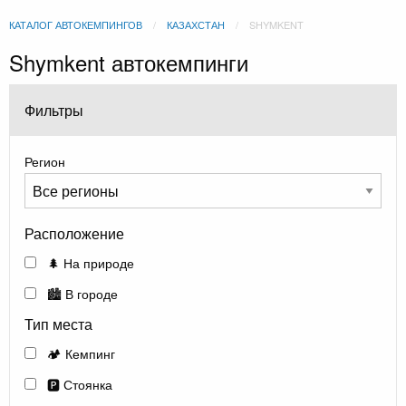
КАТАЛОГ АВТОКЕМПИНГОВ
КАЗАХСТАН
SHYMKENT
Shymkent автокемпинги
Фильтры
Регион
Расположение
🌲 На природе
🏙️ В городе
Тип места
🏕️ Кемпинг
🅿️ Стоянка