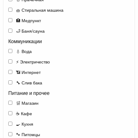
🧺 Стиральная машина
🏥 Медпункт
🛁 Баня/сауна
Коммуникации
💧 Вода
⚡ Электричество
📶 Интернет
🔧 Слив бака
Питание и прочее
🛒 Магазин
☕ Кафе
🍳 Кухня
🐾 Питомцы