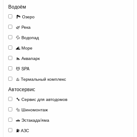
Водоём
🏞️ Озеро
🌿 Река
💦 Водопад
🌊 Море
🏊 Аквапарк
💆 SPA
♨️ Термальный комплекс
Автосервис
🔧 Сервис для автодомов
🔩 Шиномонтаж
🚗 Эстакада/яма
⛽ АЗС