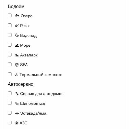
Водоём
🏞️ Озеро
🌿 Река
💦 Водопад
🌊 Море
🏊 Аквапарк
💆 SPA
♨️ Термальный комплекс
Автосервис
🔧 Сервис для автодомов
🔩 Шиномонтаж
🚗 Эстакада/яма
⛽ АЗС