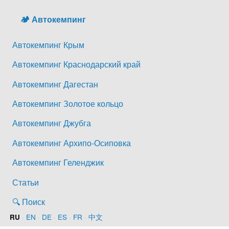
🏕️ Автокемпинг
Автокемпинг Крым
Автокемпинг Краснодарский край
Автокемпинг Дагестан
Автокемпинг Золотое кольцо
Автокемпинг Джубга
Автокемпинг Архипо-Осиповка
Автокемпинг Геленджик
Статьи
🔍 Поиск
·
EN
·
DE
·
ES
·
FR
·
中文
RU