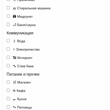
🧺 Стиральная машина
🏥 Медпункт
🛁 Баня/сауна
Коммуникации
💧 Вода
⚡ Электричество
📶 Интернет
🔧 Слив бака
Питание и прочее
🛒 Магазин
☕ Кафе
🍳 Кухня
🐾 Питомцы