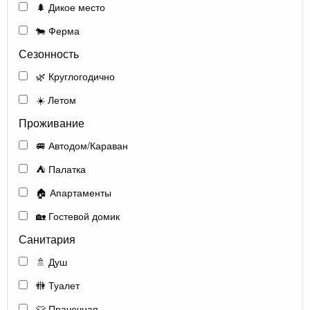
🌲 Дикое место
🐄 Ферма
Сезонность
🌿 Круглогодично
☀️ Летом
Проживание
🚐 Автодом/Караван
⛺ Палатка
🏠 Апартаменты
🏡 Гостевой домик
Санитария
🚿 Душ
🚻 Туалет
👕 Прачечная