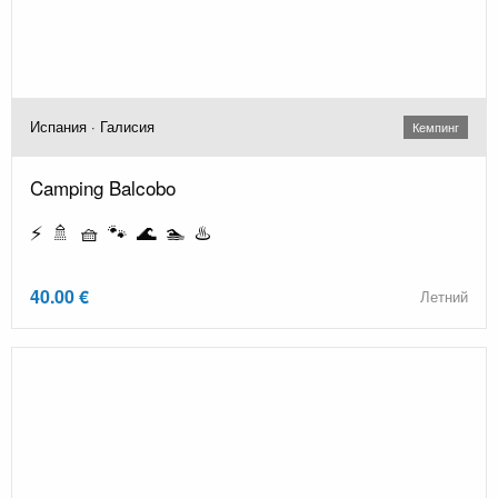
Испания · Галисия
Кемпинг
Camping Balcobo
⚡ 🚿 🧺 🐾 🌊 🏊 ♨️
40.00 €
Летний