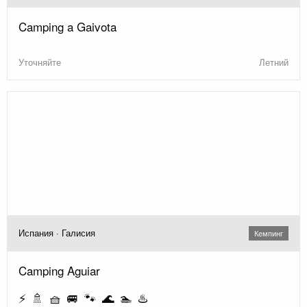
Camping a Gaivota
Уточняйте
Летний
Испания · Галисия
Кемпинг
Camping Aguiar
⚡ 🚿 🧺 🚐 🐾 🌊 🏊 ♨️