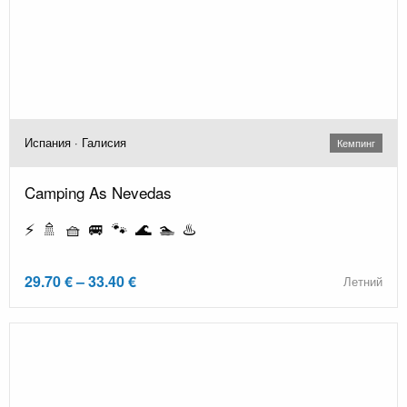
Испания · Галисия
Кемпинг
Camping As Nevedas
⚡ 🚿 🧺 🚐 🐾 🌊 🏊 ♨️
29.70 € – 33.40 €
Летний