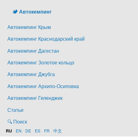
🏕️ Автокемпинг
Автокемпинг Крым
Автокемпинг Краснодарский край
Автокемпинг Дагестан
Автокемпинг Золотое кольцо
Автокемпинг Джубга
Автокемпинг Архипо-Осиповка
Автокемпинг Геленджик
Статьи
🔍 Поиск
·
EN
·
DE
·
ES
·
FR
·
中文
RU