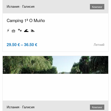
Испания · Галисия
Кемпинг
Camping 1ª O Muiño
⚡ 🧺 🐾 🌊 🏊
29.50 € – 36.50 €
Летний
Испания · Галисия
Кемпинг