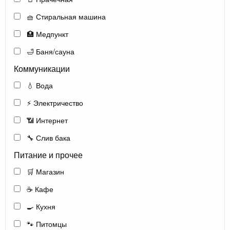
🧺 Стиральная машина
🏥 Медпункт
🛁 Баня/сауна
Коммуникации
💧 Вода
⚡ Электричество
📶 Интернет
🔧 Слив бака
Питание и прочее
🛒 Магазин
☕ Кафе
🍳 Кухня
🐾 Питомцы