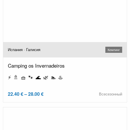
Испания · Галисия
Кемпинг
Camping os Invernadeiros
⚡ 🚿 🧺 🐾 🌊 🌿 🏊 ♨️
22.40 € – 28.00 €
Всесезонный