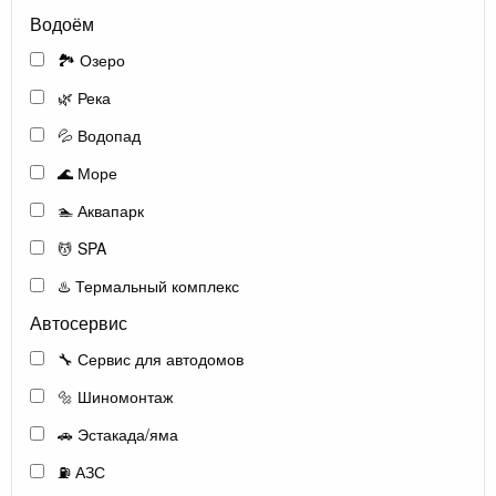
Водоём
🏞️ Озеро
🌿 Река
💦 Водопад
🌊 Море
🏊 Аквапарк
💆 SPA
♨️ Термальный комплекс
Автосервис
🔧 Сервис для автодомов
🔩 Шиномонтаж
🚗 Эстакада/яма
⛽ АЗС