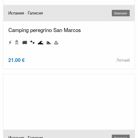
Испания · Галисия
Кемпинг
Camping peregrino San Marcos
⚡ 🚿 🚐 🐾 🌊 🏊 ♨️
21.00 €
Летний
Испания · Галисия
Кемпинг