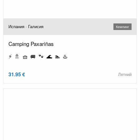
Испания · Галисия
Кемпинг
Camping Paxariñas
⚡ 🚿 🧺 🚐 🐾 🌊 🏊 ♨️
31.95 €
Летний