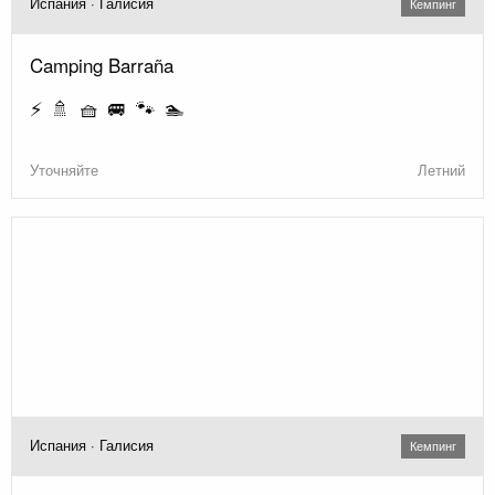
Испания · Галисия
Кемпинг
Camping Barraña
⚡ 🚿 🧺 🚐 🐾 🏊
Уточняйте
Летний
Испания · Галисия
Кемпинг