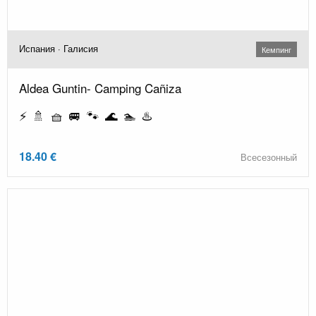
Испания · Галисия
Кемпинг
Aldea Guntin- Camping Cañiza
⚡ 🚿 🧺 🚐 🐾 🌊 🏊 ♨️
18.40 €
Всесезонный