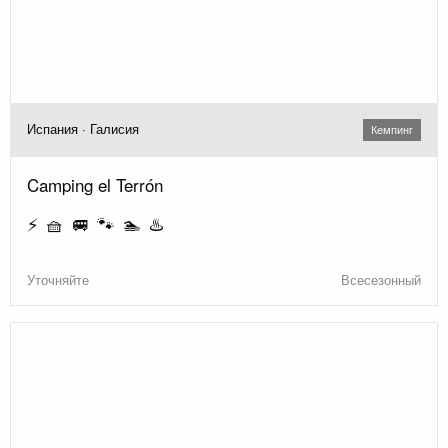
Испания · Галисия
Кемпинг
Camping el Terrón
⚡ 🧺 🚐 🐾 🏊 ♨️
Уточняйте
Всесезонный