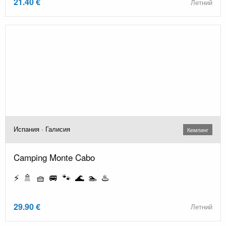
21.40 €
Летний
Испания · Галисия
Кемпинг
Camping Monte Cabo
⚡ 🚿 🧺 🚐 🐾 🌊 🏊 ♨️
29.90 €
Летний