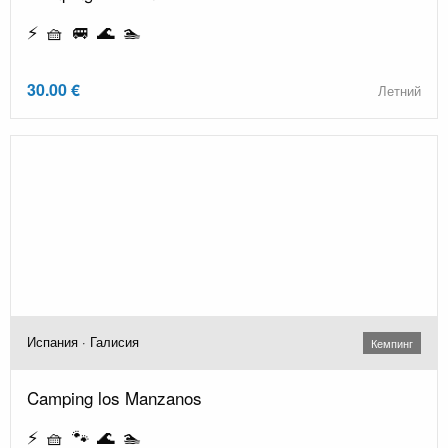
⚡ 🧺 🚐 🌊 🏊
30.00 €
Летний
Испания · Галисия
Кемпинг
Camping los Manzanos
⚡ 🧺 🐾 🌊 🏊