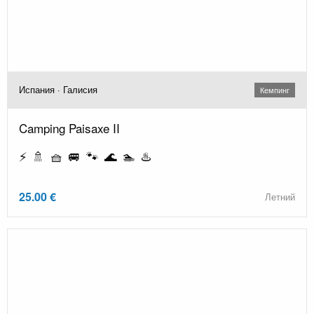
Испания · Галисия
Кемпинг
Camping Paisaxe II
⚡ 🚿 🧺 🚐 🐾 🌊 🏊 ♨️
25.00 €
Летний