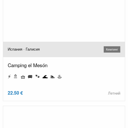
Испания · Галисия
Кемпинг
Camping el Mesón
⚡ 🚿 🧺 🚐 🐾 🌊 🏊 ♨️
22.50 €
Летний