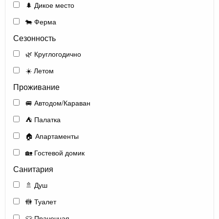
🌲 Дикое место
🐄 Ферма
Сезонность
🌿 Круглогодично
☀️ Летом
Проживание
🚐 Автодом/Караван
⛺ Палатка
🏠 Апартаменты
🏡 Гостевой домик
Санитария
🚿 Душ
🚻 Туалет
👕 Прачечная