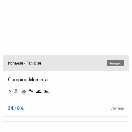
Испания · Галисия
Кемпинг
Camping Muiñeira
⚡ 🚿 🧺 🐾 🌊 🏊
34.10 €
Летний