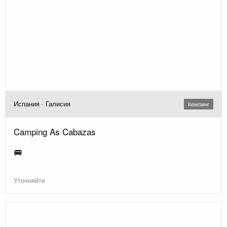
Испания · Галисия
Кемпинг
Camping As Cabazas
🚐
Уточняйте