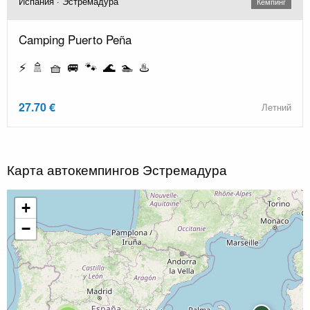
Испания · Эстремадура
Кемпинг
Camping Puerto Peña
⚡ 🚿 🧺 🚐 🐾 🌊 🏊 ♨️
27.70 €
Летний
Карта автокемпингов Эстремадура
+
−