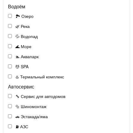
Водоём
🏞️ Озеро
🌿 Река
💦 Водопад
🌊 Море
🏊 Аквапарк
💆 SPA
♨️ Термальный комплекс
Автосервис
🔧 Сервис для автодомов
🔩 Шиномонтаж
🚗 Эстакада/яма
⛽ АЗС