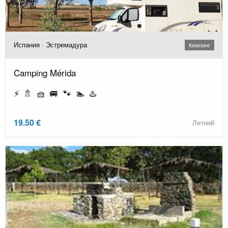
Испания · Эстремадура
Кемпинг
Camping Mérida
⚡ 🚿 🧺 🚐 🐾 🏊 ♨️
19.50 €
Летний