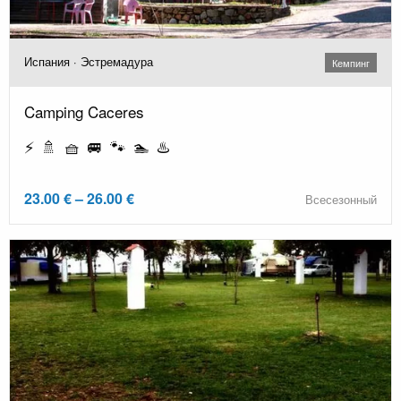
Испания · Эстремадура
Кемпинг
Camping Caceres
⚡ 🚿 🧺 🚐 🐾 🏊 ♨️
23.00 € – 26.00 €
Всесезонный