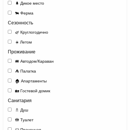
🌲 Дикое место
🐄 Ферма
Сезонность
🌿 Круглогодично
☀️ Летом
Проживание
🚐 Автодом/Караван
⛺ Палатка
🏠 Апартаменты
🏡 Гостевой домик
Санитария
🚿 Душ
🚻 Туалет
👕 Прачечная