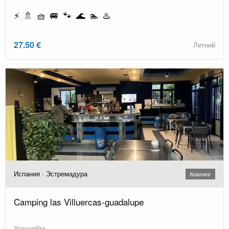
⚡ 🚿 🧺 🚐 🐾 🌊 🏊 ♨️
27.50 €
Летний
Испания · Эстремадура
Кемпинг
Camping las Villuercas-guadalupe
Уточняйте