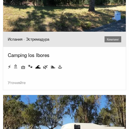
Испания · Эстремадура
Кемпинг
Camping los Ibores
⚡ 🚿 🧺 🐾 🌊 🌿 🏊 ♨️
Уточняйте