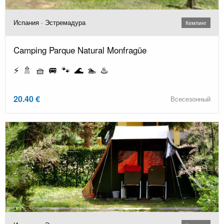
Испания · Эстремадура
Кемпинг
Camping Parque Natural Monfragüe
⚡ 🚿 🧺 🚐 🐾 🌊 🏊 ♨️
20.40 €
Всесезонный