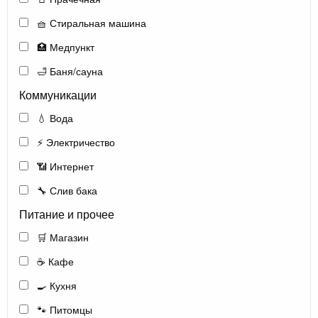
🧺 Стиральная машина
🏥 Медпункт
🛁 Баня/сауна
Коммуникации
💧 Вода
⚡ Электричество
📶 Интернет
🔧 Слив бака
Питание и прочее
🛒 Магазин
☕ Кафе
🍳 Кухня
🐾 Питомцы