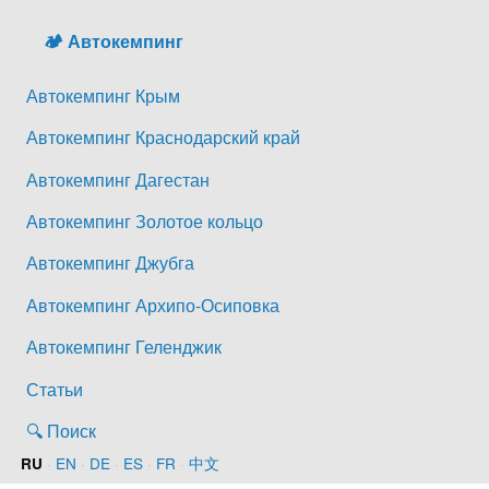
🏕️ Автокемпинг
Автокемпинг Крым
Автокемпинг Краснодарский край
Автокемпинг Дагестан
Автокемпинг Золотое кольцо
Автокемпинг Джубга
Автокемпинг Архипо-Осиповка
Автокемпинг Геленджик
Статьи
🔍 Поиск
·
EN
·
DE
·
ES
·
FR
·
中文
RU