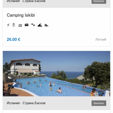
Испания · Страна Басков
Кемпинг
Camping Iskibi
⚡ 🚿 🧺 🚐 🐾 🌊 🏊
26.00 €
Летний
Испания · Страна Басков
Кемпинг