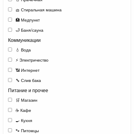
🧺 Стиральная машина
🏥 Медпункт
🛁 Баня/сауна
Коммуникации
💧 Вода
⚡ Электричество
📶 Интернет
🔧 Слив бака
Питание и прочее
🛒 Магазин
☕ Кафе
🍳 Кухня
🐾 Питомцы