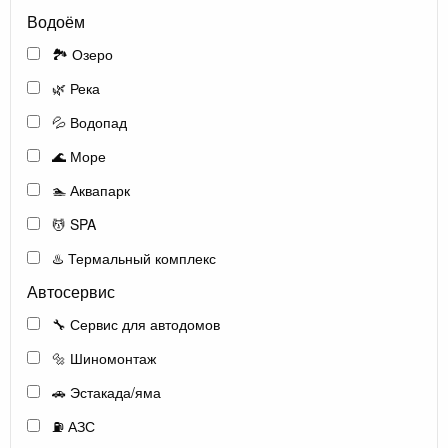
Водоём
🏞️ Озеро
🌿 Река
💦 Водопад
🌊 Море
🏊 Аквапарк
💆 SPA
♨️ Термальный комплекс
Автосервис
🔧 Сервис для автодомов
🔩 Шиномонтаж
🚗 Эстакада/яма
⛽ АЗС