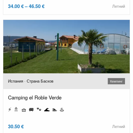
34.00 € – 46.50 €
Летний
Испания · Страна Басков
Кемпинг
Camping el Roble Verde
⚡ 🚿 🧺 🚐 🐾 🌊 🏊 ♨️
30.50 €
Летний