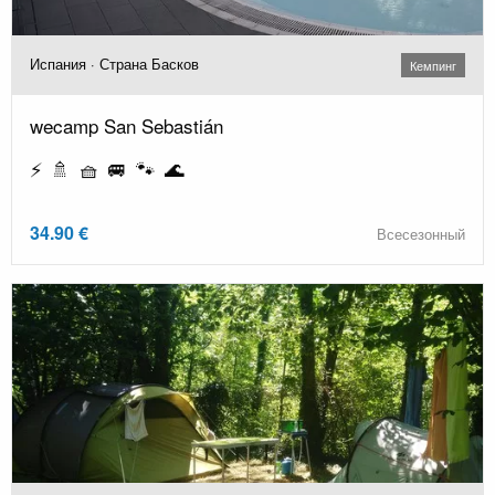
Испания · Страна Басков
Кемпинг
wecamp San Sebastián
⚡ 🚿 🧺 🚐 🐾 🌊
34.90 €
Всесезонный