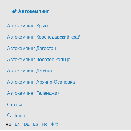
🏕️ Автокемпинг
Автокемпинг Крым
Автокемпинг Краснодарский край
Автокемпинг Дагестан
Автокемпинг Золотое кольцо
Автокемпинг Джубга
Автокемпинг Архипо-Осиповка
Автокемпинг Геленджик
Статьи
🔍 Поиск
·
EN
·
DE
·
ES
·
FR
·
中文
RU