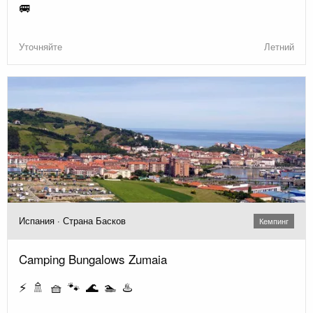
🚐
Уточняйте
Летний
Испания · Страна Басков
Кемпинг
Camping Bungalows Zumaia
⚡ 🚿 🧺 🐾 🌊 🏊 ♨️