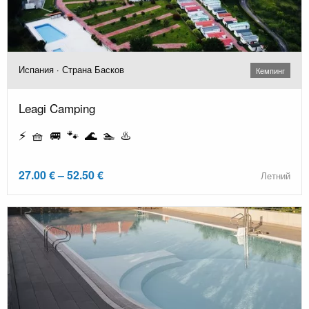
Испания · Страна Басков
Кемпинг
Leagi Camping
⚡ 🧺 🚐 🐾 🌊 🏊 ♨️
27.00 € – 52.50 €
Летний