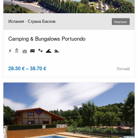
Испания · Страна Басков
Кемпинг
Camping & Bungalows Portuondo
⚡ 🚿 🧺 🚐 🐾 🌊 🏊
28.30 € – 38.70 €
Летний