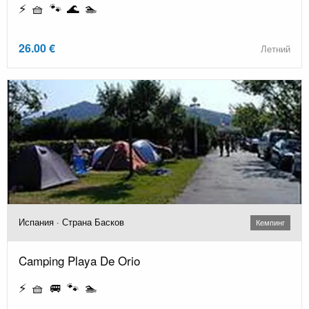
⚡ 🧺 🐾 🌊 🏊
26.00 €
Летний
Испания · Страна Басков
Кемпинг
Camping Playa De Orio
⚡ 🧺 🚐 🐾 🏊