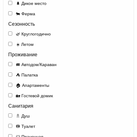
🌲 Дикое место
🐄 Ферма
Сезонность
🌿 Круглогодично
☀️ Летом
Проживание
🚐 Автодом/Караван
⛺ Палатка
🏠 Апартаменты
🏡 Гостевой домик
Санитария
🚿 Душ
🚻 Туалет
👕 Прачечная