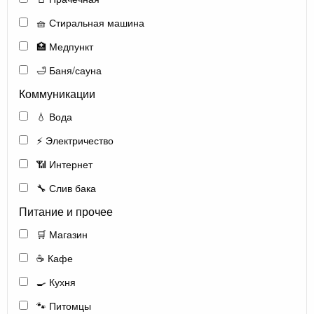
🧺 Стиральная машина
🏥 Медпункт
🛁 Баня/сауна
Коммуникации
💧 Вода
⚡ Электричество
📶 Интернет
🔧 Слив бака
Питание и прочее
🛒 Магазин
☕ Кафе
🍳 Кухня
🐾 Питомцы