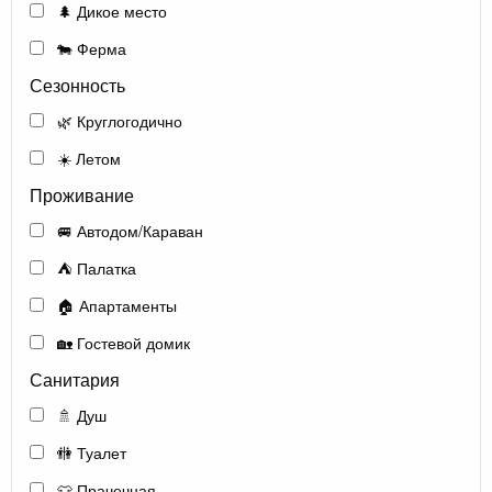
🌲 Дикое место
🐄 Ферма
Сезонность
🌿 Круглогодично
☀️ Летом
Проживание
🚐 Автодом/Караван
⛺ Палатка
🏠 Апартаменты
🏡 Гостевой домик
Санитария
🚿 Душ
🚻 Туалет
👕 Прачечная