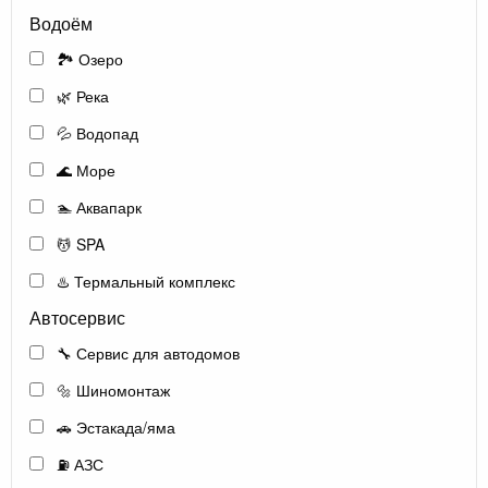
Водоём
🏞️ Озеро
🌿 Река
💦 Водопад
🌊 Море
🏊 Аквапарк
💆 SPA
♨️ Термальный комплекс
Автосервис
🔧 Сервис для автодомов
🔩 Шиномонтаж
🚗 Эстакада/яма
⛽ АЗС