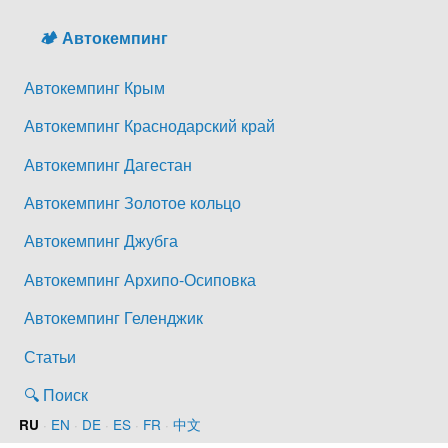
🏕️ Автокемпинг
Автокемпинг Крым
Автокемпинг Краснодарский край
Автокемпинг Дагестан
Автокемпинг Золотое кольцо
Автокемпинг Джубга
Автокемпинг Архипо-Осиповка
Автокемпинг Геленджик
Статьи
🔍 Поиск
·
EN
·
DE
·
ES
·
FR
·
中文
RU