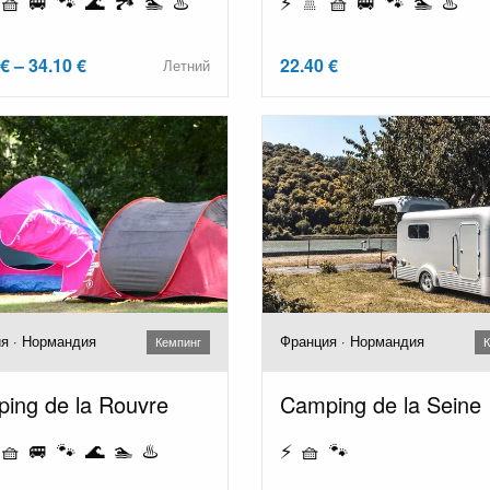
🧺 🚐 🐾 🌊 🏞️ 🏊 ♨️
⚡ 🚿 🧺 🚐 🐾 🏊 ♨️
€ – 34.10 €
22.40 €
Летний
я · Нормандия
Франция · Нормандия
Кемпинг
К
ing de la Rouvre
Camping de la Seine
🧺 🚐 🐾 🌊 🏊 ♨️
⚡ 🧺 🐾