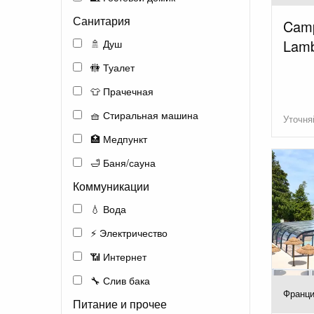
Санитария
Camp
Lamb
🚿 Душ
🚻 Туалет
👕 Прачечная
🧺 Стиральная машина
Уточня
🏥 Медпункт
🛁 Баня/сауна
Коммуникации
💧 Вода
⚡ Электричество
📶 Интернет
🔧 Слив бака
Франци
Питание и прочее