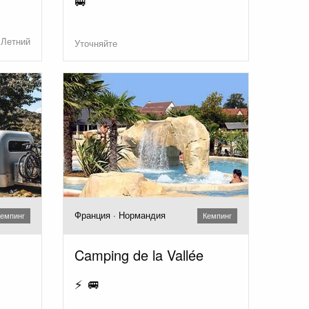
🚐
Летний
Уточняйте
Франция · Нормандия
емпинг
Кемпинг
Camping de la Vallée
⚡ 🚐