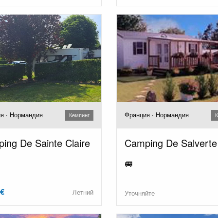
я · Нормандия
Франция · Нормандия
Кемпинг
К
ing De Sainte Claire
Camping De Salverte
🚐
 €
Летний
Уточняйте