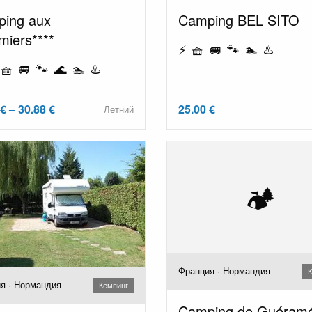
ing aux
Camping BEL SITO
iers****
⚡ 🧺 🚐 🐾 🏊 ♨️
🧺 🚐 🐾 🌊 🏊 ♨️
€ – 30.88 €
25.00 €
Летний
🏕️
Франция · Нормандия
К
я · Нормандия
Кемпинг
Camping de Guéram