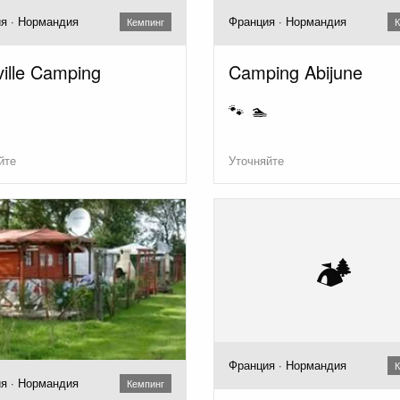
я · Нормандия
Франция · Нормандия
Кемпинг
К
ville Camping
Camping Abijune
🐾 🏊
йте
Уточняйте
🏕️
Франция · Нормандия
К
я · Нормандия
Кемпинг