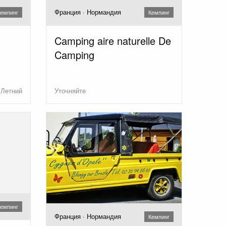
Франция · Нормандия
емпинг
Кемпинг
Camping aire naturelle De
Camping
Летний
Уточняйте
емпинг
Франция · Нормандия
Кемпинг