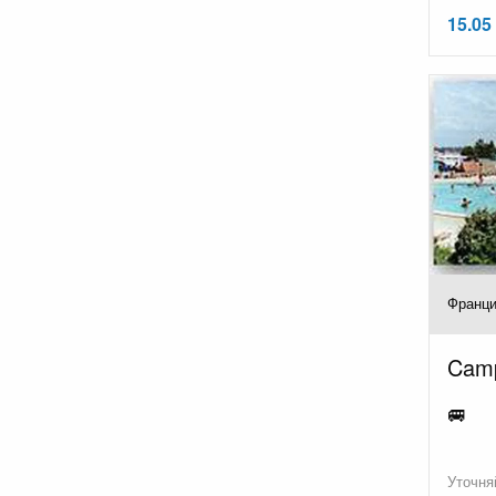
15.05
Франци
Camp
🚐
Уточня