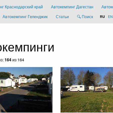
нг Краснодарский край
Автокемпинг Дагестан
Авток
Автокемпинг Геленджик
Статьи
🔍 Поиск
·
EN
RU
окемпинги
но:
164
из 164