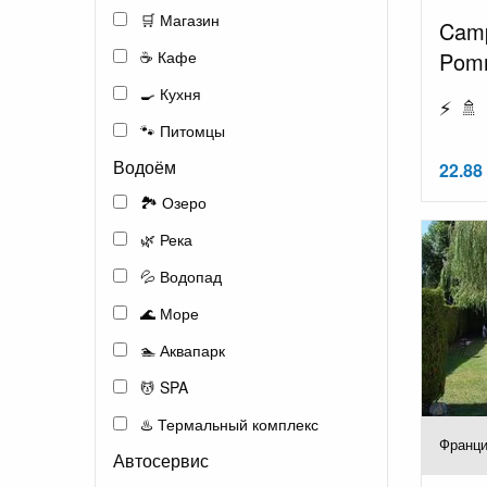
🛒 Магазин
Camp
Pomm
☕ Кафе
🍳 Кухня
⚡ 🚿 
🐾 Питомцы
Водоём
22.88 
🏞️ Озеро
🌿 Река
💦 Водопад
🌊 Море
🏊 Аквапарк
💆 SPA
♨️ Термальный комплекс
Франци
Автосервис