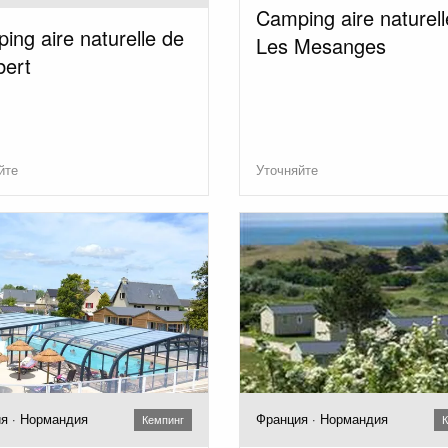
Camping aire naturell
ing aire naturelle de
Les Mesanges
ert
йте
Уточняйте
я · Нормандия
Франция · Нормандия
Кемпинг
К