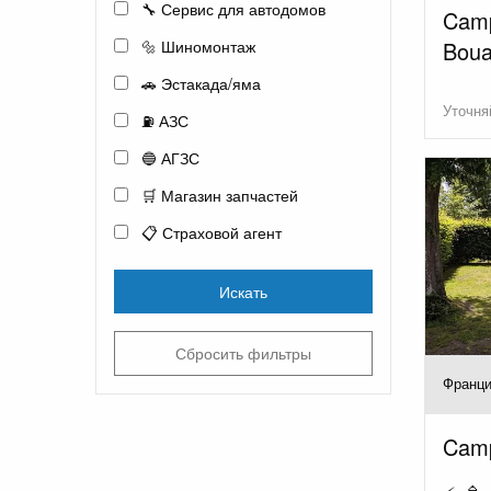
🔧 Сервис для автодомов
Camp
Boua
🔩 Шиномонтаж
🚗 Эстакада/яма
Уточня
⛽ АЗС
🔵 АГЗС
🛒 Магазин запчастей
📋 Страховой агент
Искать
Сбросить фильтры
Франци
Camp