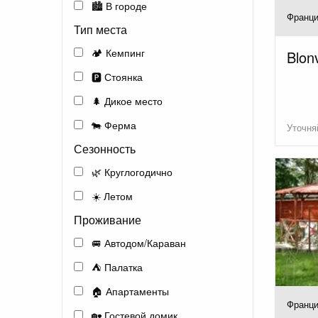
🏙️ В городе
Франци
Тип места
🏕️ Кемпинг
Blon
🅿️ Стоянка
🌲 Дикое место
🐄 Ферма
Уточня
Сезонность
🌿 Круглогодично
☀️ Летом
Проживание
🚐 Автодом/Караван
⛺ Палатка
🏠 Апартаменты
Франци
🏡 Гостевой домик