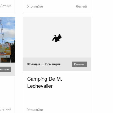
Летний
Уточняйте
Летний
🏕️
Франция · Нормандия
Кемпинг
емпинг
Camping De M.
Lechevalier
Летний
Уточняйте