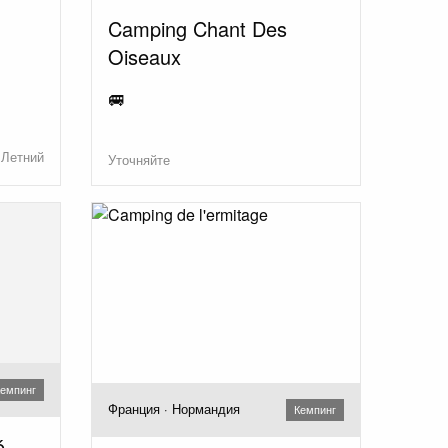
Camping Chant Des
Oiseaux
🚐
Летний
Уточняйте
емпинг
Франция · Нормандия
Кемпинг
é