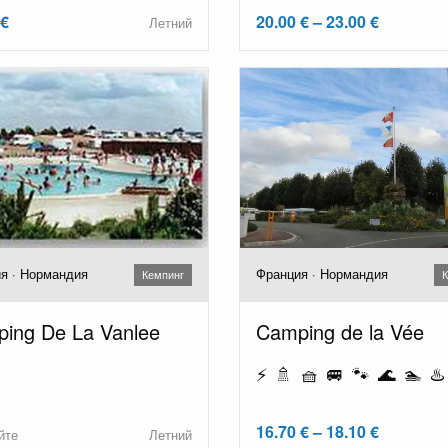
 €
20.00 € – 23.00 €
Летний
я · Нормандия
Франция · Нормандия
Кемпинг
К
ing De La Vanlee
Camping de la Vée
⚡ 🚿 🧺 🚐 🐾 🌊 🏊 ♨️
16.70 € – 18.10 €
йте
Летний