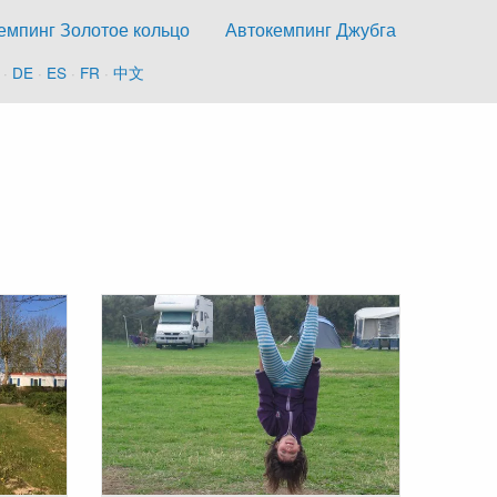
емпинг Золотое кольцо
Автокемпинг Джубга
·
DE
·
ES
·
FR
·
中文