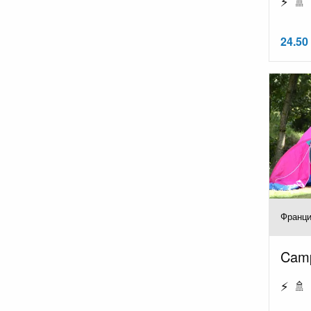
⚡ 🚿 
24.50 
Франци
Camp
⚡ 🚿 