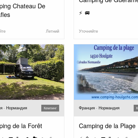
ing Chateau De
⚡ 🚐
fles
йте
Летний
Уточняйте
я · Нормандия
Франция · Нормандия
Кемпинг
К
ing de la Forêt
Camping de la Plage