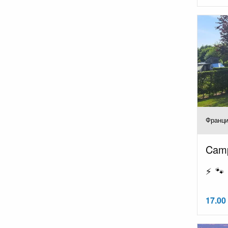
Франци
Camp
⚡ 🐾
17.00