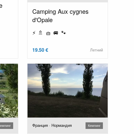
e
Camping Aux cygnes
d'Opale
⚡ 🚿 🧺 🚐 🐾
19.50 €
Летний
Франция · Нормандия
емпинг
Кемпинг