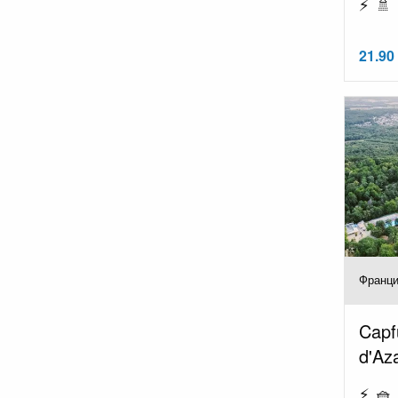
⚡ 🚿
21.90
Франци
Capf
d'Az
⚡ 🧺 