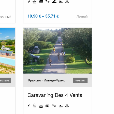
⚡ 🧺 🚐 🐾 🌊 🏊 ♨️
19.90 € – 35.71 €
Летний
езонный
Франция · Иль-де-Франс
емпинг
Кемпинг
Caravaning Des 4 Vents
⚡ 🚿 🧺 🚐 🐾 🏊 ♨️