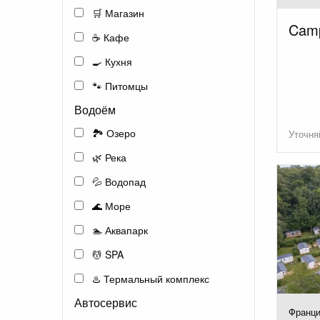
🛒 Магазин
Camp
☕ Кафе
🍳 Кухня
🐾 Питомцы
Водоём
🏞️ Озеро
Уточня
🌿 Река
💦 Водопад
🌊 Море
🏊 Аквапарк
💆 SPA
♨️ Термальный комплекс
Автосервис
Франци