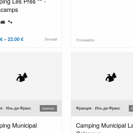
ing Les Pres ** -
acamps
 🚐 🐾
€ – 22.00 €
Летний
Уточняйте
🏕️
🏕️
я · Иль-де-Франс
Франция · Иль-де-Франс
Кемпинг
К
ing Municipal
Camping Municipal L