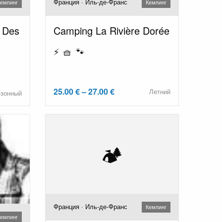
Франция · Иль-де-Франс
емпинг
Кемпинг
 Des
Camping La Rivière Dorée
⚡ 🧺 🐾
25.00 € – 27.00 €
Летний
езонный
🏕️
Франция · Иль-де-Франс
Кемпинг
емпинг