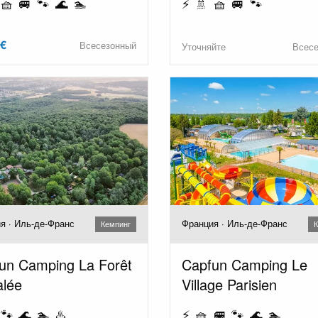
 🧺 🚐 🐾 🌊 🏊
⚡ 🚿 🧺 🚐 🐾
 €
Всесезонный
Уточняйте
Всес
я · Иль-де-Франс
Франция · Иль-де-Франс
Кемпинг
К
un Camping La Forêt
Capfun Camping Le
alée
Village Parisien
🐾 🌊 🏊 ♨️
⚡ 🧺 🚐 🐾 🌊 🏊