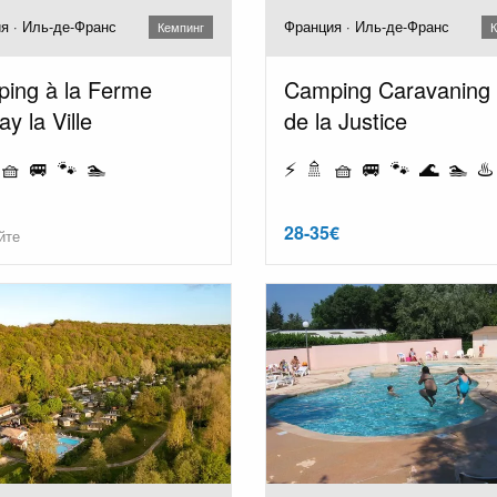
я · Иль-де-Франс
Франция · Иль-де-Франс
Кемпинг
К
ing à la Ferme
Camping Caravaning 
y la Ville
de la Justice
 🧺 🚐 🐾 🏊
⚡ 🚿 🧺 🚐 🐾 🌊 🏊 ♨️
28-35€
йте