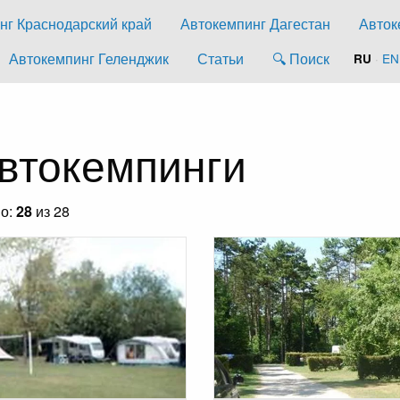
нг Краснодарский край
Автокемпинг Дагестан
Авток
Автокемпинг Геленджик
Статьи
🔍 Поиск
·
EN
RU
втокемпинги
но:
28
из 28