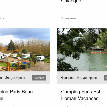
Calanque
йте
Уточняйте
я · Иль-де-Франс
Франция · Иль-де-Франс
Кемпинг
К
ing Paris Beau
Camping Paris Est -
ge
Homair Vacances