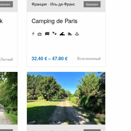
Франция · Иль-де-Франс
емпинг
Кемпинг
k
Camping de Paris
⚡ 🧺 🚐 🐾 🌊 🏊 ♨️
32.40 € – 47.80 €
Всесезонный
Летний