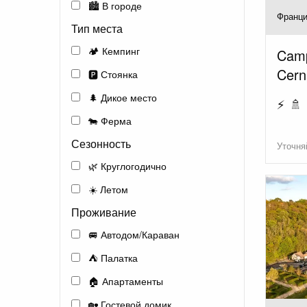
🏙️ В городе
Франци
Тип места
🏕️ Кемпинг
Camp
Cerna
🅿️ Стоянка
🌲 Дикое место
⚡ 🚿
🐄 Ферма
Сезонность
Уточня
🌿 Круглогодично
☀️ Летом
Проживание
🚐 Автодом/Караван
⛺ Палатка
🏠 Апартаменты
🏡 Гостевой домик