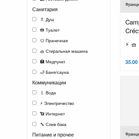
Франци
Санитария
🚿 Душ
Camp
Créc
🚻 Туалет
👕 Прачечная
⚡ 🧺 
🧺 Стиральная машина
🏥 Медпункт
35.00
🛁 Баня/сауна
Коммуникации
💧 Вода
⚡ Электричество
📶 Интернет
🔧 Слив бака
Питание и прочее
Франци