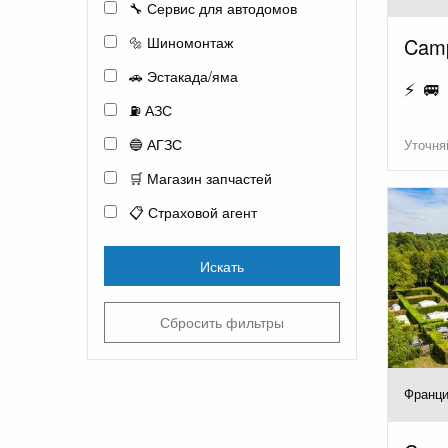
🔧 Сервис для автодомов
Camp
🔩 Шиномонтаж
🚗 Эстакада/яма
⚡ 🚐
⛽ АЗС
🔵 АГЗС
Уточня
🛒 Магазин запчастей
📋 Страховой агент
Искать
Сбросить фильтры
Франци