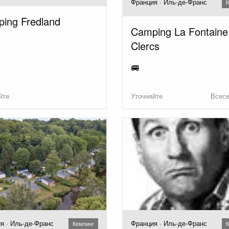
Франция · Иль-де-Франс
К
ing Fredland
Camping La Fontaine
Clercs
🚐
йте
Уточняйте
Всес
я · Иль-де-Франс
Франция · Иль-де-Франс
Кемпинг
К