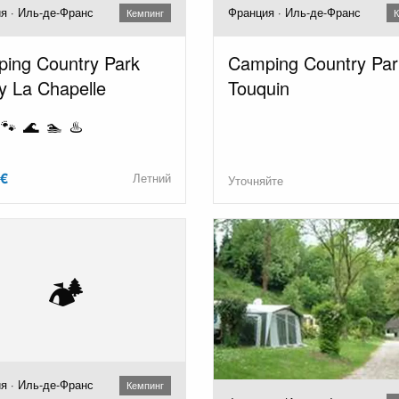
я · Иль-де-Франс
Франция · Иль-де-Франс
Кемпинг
К
ing Country Park
Camping Country Par
y La Chapelle
Touquin
🐾 🌊 🏊 ♨️
 €
Летний
Уточняйте
🏕️
я · Иль-де-Франс
Кемпинг