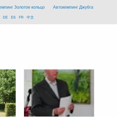
емпинг Золотое кольцо
Автокемпинг Джубга
·
DE
·
ES
·
FR
·
中文