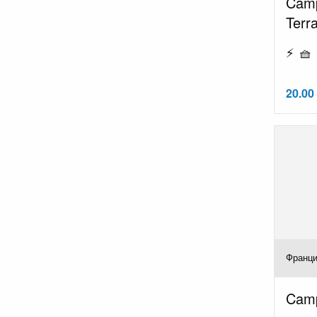
Camp
Terr
⚡ 🧺
20.00 
Франци
Camp