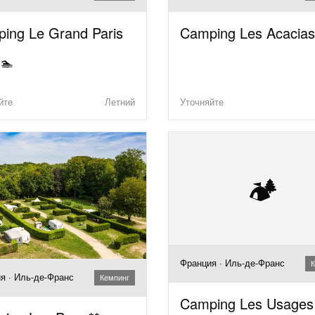
ing Le Grand Paris
Camping Les Acacias
 🏊
йте
Летний
Уточняйте
🏕️
Франция · Иль-де-Франс
К
я · Иль-де-Франс
Кемпинг
Camping Les Usages