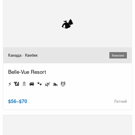
🏕️
Канада · Квебек
Кемпинг
Belle-Vue Resort
⚡ 📶 🚿 🚐 🐾 🌿 🏊 💆
$56–$70
Летний