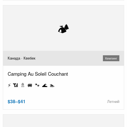
🏕️
Канада · Квебек
Кемпинг
Camping Au Soleil Couchant
⚡ 📶 🚿 🚐 🐾 🌊 🏊
$38–$41
Летний