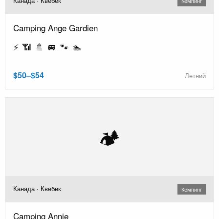
Канада · Квебек
Кемпинг
Camping Ange Gardien
⚡ 📶 🚿 🚐 🐾 🏊
$50–$54
Летний
🏕️
Канада · Квебек
Кемпинг
Camping Annie