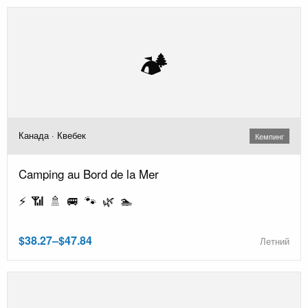
🏕️
Канада · Квебек
Кемпинг
Camping au Bord de la Mer
⚡ 📶 🚿 🚐 🐾 🌿 🏊
$38.27–$47.84
Летний