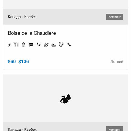
Канада · Квебек
Кемпинг
Boise de la Chaudiere
⚡ 📶 🚿 🚐 🐾 🌿 🏊 💆 🔧
$60–$136
Летний
🏕️
Канада · Квебек
Кемпинг