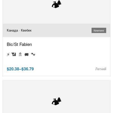
🏕️
Канада · Квебек
Кемпинг
Bic/St Fabien
⚡ 📶 🚿 🚐 🐾
$20.38–$36.79
Летний
🏕️