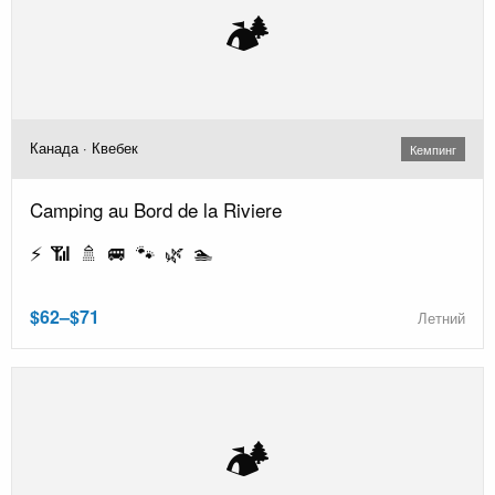
🏕️
Канада · Квебек
Кемпинг
Camping au Bord de la Riviere
⚡ 📶 🚿 🚐 🐾 🌿 🏊
$62–$71
Летний
🏕️