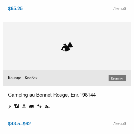
$65.25
Летний
🏕️
Канада · Квебек
Кемпинг
Camping au Bonnet Rouge, Enr.198144
⚡ 📶 🚿 🚐 🐾 🏊
$43.5–$62
Летний