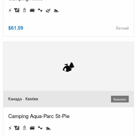
⚡ 📶 🚿 🚐 🐾 🌿 🏊
$61.59
Летний
🏕️
Канада · Квебек
Кемпинг
Camping Aqua-Parc St-Pie
⚡ 📶 🚿 🚐 🐾 🏊