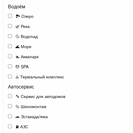
Водоём
🏞️ Озеро
🌿 Река
💦 Водопад
🌊 Море
🏊 Аквапарк
💆 SPA
♨️ Термальный комплекс
Автосервис
🔧 Сервис для автодомов
🔩 Шиномонтаж
🚗 Эстакада/яма
⛽ АЗС