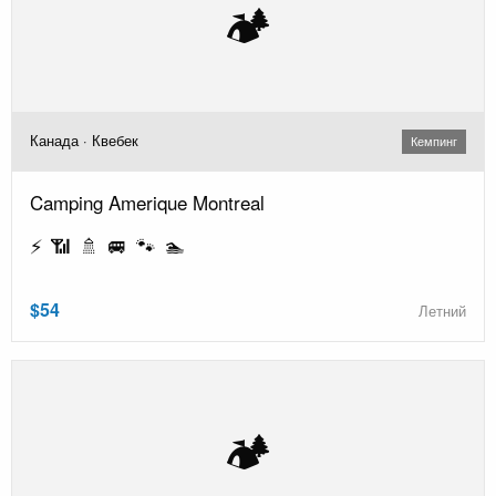
🏕️
Канада · Квебек
Кемпинг
Camping Amerique Montreal
⚡ 📶 🚿 🚐 🐾 🏊
$54
Летний
🏕️