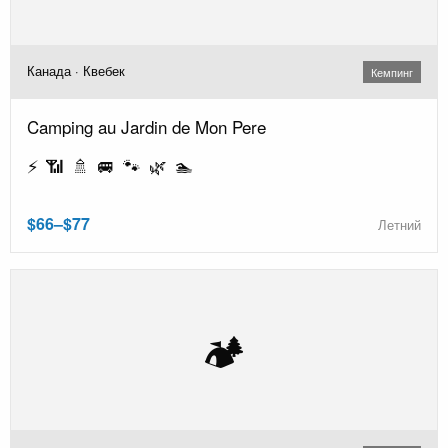
Канада · Квебек
Кемпинг
Camping au Jardin de Mon Pere
⚡ 📶 🚿 🚐 🐾 🌿 🏊
$66–$77
Летний
🏕️