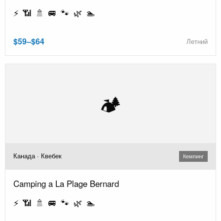
⚡ 📶 🚿 🚐 🐾 🌿 🏊
$59–$64
Летний
🏕️
Канада · Квебек
Кемпинг
Camping a La Plage Bernard
⚡ 📶 🚿 🚐 🐾 🌿 🏊