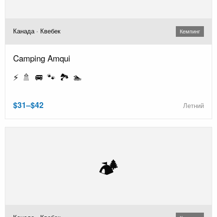
Канада · Квебек
Кемпинг
Camping Amqui
⚡ 🚿 🚐 🐾 🏞️ 🏊
$31–$42
Летний
🏕️