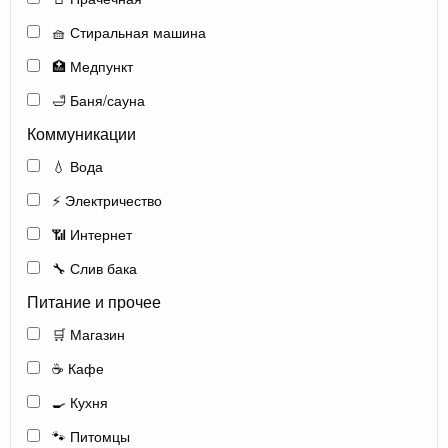
🧺 Стиральная машина
🏥 Медпункт
🛁 Баня/сауна
Коммуникации
💧 Вода
⚡ Электричество
📶 Интернет
🔧 Слив бака
Питание и прочее
🛒 Магазин
☕ Кафе
🍳 Кухня
🐾 Питомцы