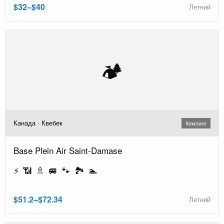
$32–$40
Летний
🏕️
Канада · Квебек
Кемпинг
Base Plein Air Saint-Damase
⚡ 📶 🚿 🚐 🐾 🏞️ 🏊
$51.2–$72.34
Летний