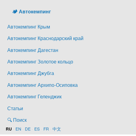
🏕️ Автокемпинг
Автокемпинг Крым
Автокемпинг Краснодарский край
Автокемпинг Дагестан
Автокемпинг Золотое кольцо
Автокемпинг Джубга
Автокемпинг Архипо-Осиповка
Автокемпинг Геленджик
Статьи
🔍 Поиск
·
EN
·
DE
·
ES
·
FR
·
中文
RU