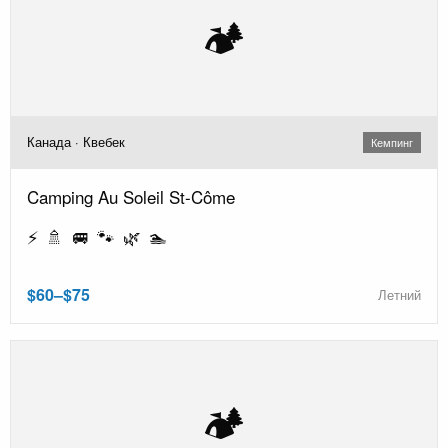
🏕️
Канада · Квебек
Кемпинг
Camping Au Soleil St-Côme
⚡ 🚿 🚐 🐾 🌿 🏊
$60–$75
Летний
🏕️