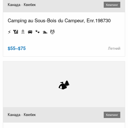
Канада · Квебек
Кемпинг
Camping au Sous-Bois du Campeur, Enr.198730
⚡ 📶 🚿 🚐 🐾 🏊 💆
$55–$75
Летний
🏕️
Канада · Квебек
Кемпинг