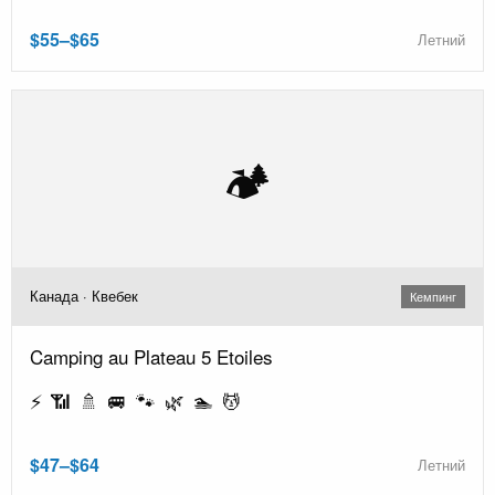
$55–$65
Летний
🏕️
Канада · Квебек
Кемпинг
Camping au Plateau 5 Etoiles
⚡ 📶 🚿 🚐 🐾 🌿 🏊 💆
$47–$64
Летний