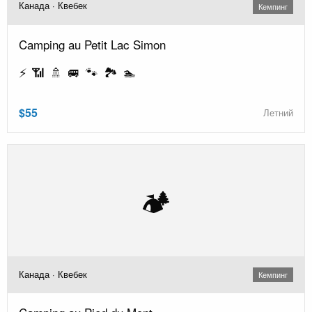
Канада · Квебек
Кемпинг
Camping au Petit Lac Simon
⚡ 📶 🚿 🚐 🐾 🏞️ 🏊
$55
Летний
🏕️
Канада · Квебек
Кемпинг