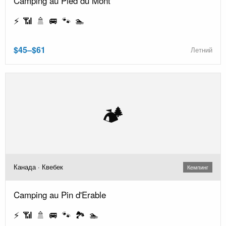
Camping au Pied du Mont
⚡ 📶 🚿 🚐 🐾 🏊
$45–$61
Летний
🏕️
Канада · Квебек
Кемпинг
Camping au Pin d'Erable
⚡ 📶 🚿 🚐 🐾 🏞️ 🏊