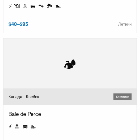
⚡ 📶 🚿 🚐 🐾 🏞️ 🏊
$40–$95
Летний
🏕️
Канада · Квебек
Кемпинг
Baie de Perce
⚡ 🚿 🚐 🏊