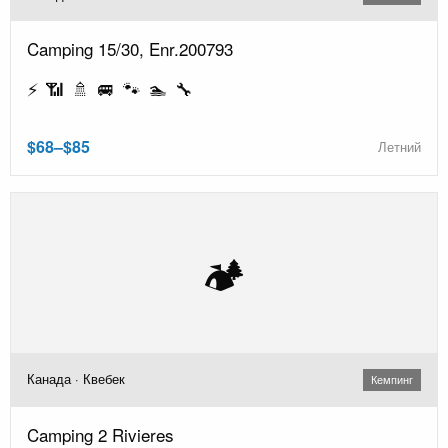
Camping 15/30, Enr.200793
⚡ 📶 🚿 🚐 🐾 🏊 🔧
$68–$85
Летний
🏕️
Канада · Квебек
Кемпинг
Camping 2 Rivieres