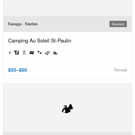
Канада · Квебек
Кемпинг
Camping Au Soleil St-Paulin
⚡ 📶 🚿 🚐 🐾 🌿 🏊
$55–$60
Летний
🏕️