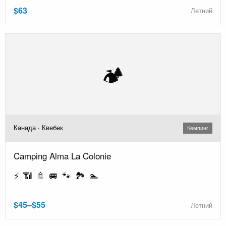
$63
Летний
🏕️
Канада · Квебек
Кемпинг
Camping Alma La Colonie
⚡ 📶 🚿 🚐 🐾 🏞️ 🏊
$45–$55
Летний