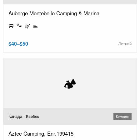
Auberge Montebello Camping & Marina
🚐 🐾 🌿 🏊
$40–$50
Летний
🏕️
Канада · Квебек
Кемпинг
Aztec Camping, Enr.199415