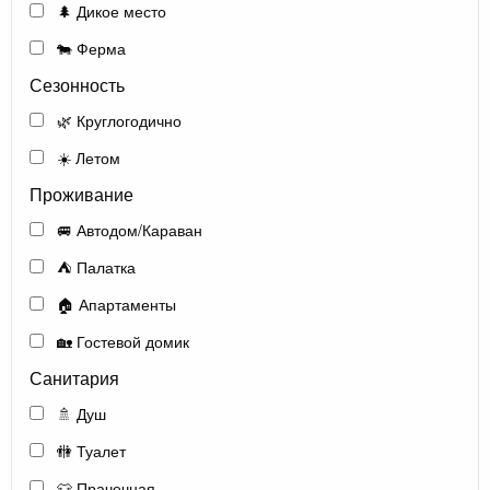
🌲 Дикое место
🐄 Ферма
Сезонность
🌿 Круглогодично
☀️ Летом
Проживание
🚐 Автодом/Караван
⛺ Палатка
🏠 Апартаменты
🏡 Гостевой домик
Санитария
🚿 Душ
🚻 Туалет
👕 Прачечная