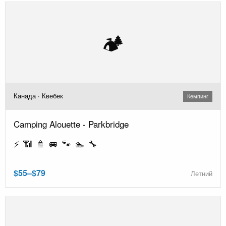
🏕️
Канада · Квебек
Кемпинг
Camping Alouette - Parkbridge
⚡ 📶 🚿 🚐 🐾 🏊 🔧
$55–$79
Летний