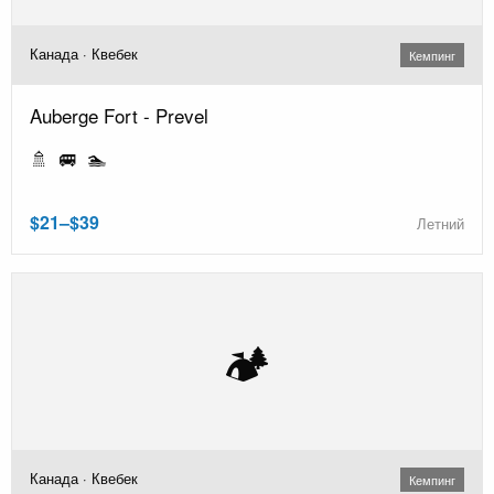
Канада · Квебек
Кемпинг
Auberge Fort - Prevel
🚿 🚐 🏊
$21–$39
Летний
🏕️
Канада · Квебек
Кемпинг