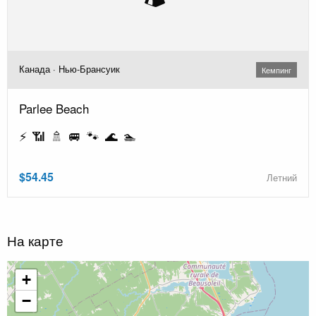
Канада · Нью-Брансуик
Кемпинг
Parlee Beach
⚡ 📶 🚿 🚐 🐾 🌊 🏊
$54.45
Летний
На карте
+
−