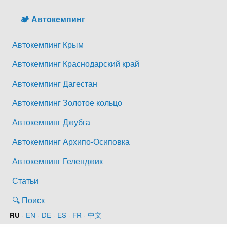
🏕️ Автокемпинг
Автокемпинг Крым
Автокемпинг Краснодарский край
Автокемпинг Дагестан
Автокемпинг Золотое кольцо
Автокемпинг Джубга
Автокемпинг Архипо-Осиповка
Автокемпинг Геленджик
Статьи
🔍 Поиск
·
EN
·
DE
·
ES
·
FR
·
中文
RU