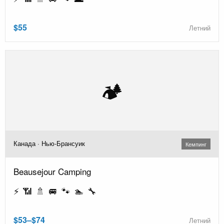
$55
Летний
🏕️
Канада · Нью-Брансуик
Кемпинг
Beausejour Camping
⚡ 📶 🚿 🚐 🐾 🏊 🔧
$53–$74
Летний