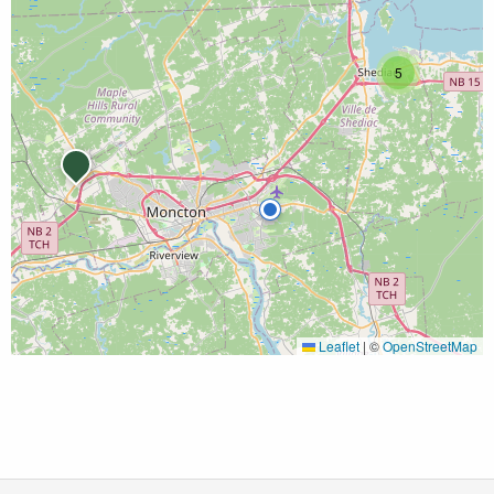
5
Leaflet
|
©
OpenStreetMap