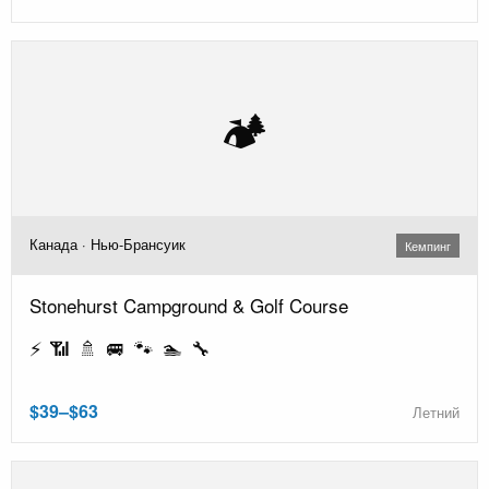
🏕️
Канада · Нью-Брансуик
Кемпинг
Stonehurst Campground & Golf Course
⚡ 📶 🚿 🚐 🐾 🏊 🔧
$39–$63
Летний