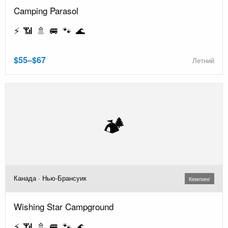
Camping Parasol
⚡ 📶 🚿 🚐 🐾 🌊
$55–$67
Летний
🏕️
Канада · Нью-Брансуик
Кемпинг
Wishing Star Campground
⚡ 📶 🚿 🚐 🐾 🌊