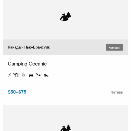
🏕️
Канада · Нью-Брансуик
Кемпинг
Camping Oceanic
⚡ 📶 🚿 🚐 🐾 🏊
$60–$75
Летний
🏕️