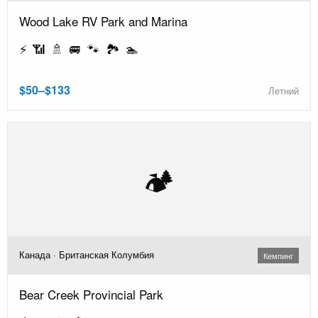
Wood Lake RV Park and Marina
⚡ 📶 🚿 🚐 🐾 🏞️ 🏊
$50–$133
Летний
🏕️
Канада · Британская Колумбия
Кемпинг
Bear Creek Provincial Park