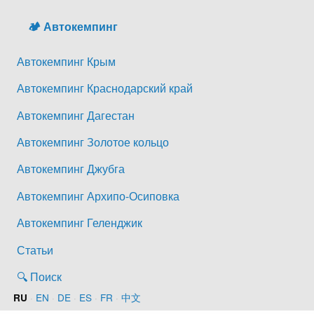
🏕️ Автокемпинг
Автокемпинг Крым
Автокемпинг Краснодарский край
Автокемпинг Дагестан
Автокемпинг Золотое кольцо
Автокемпинг Джубга
Автокемпинг Архипо-Осиповка
Автокемпинг Геленджик
Статьи
🔍 Поиск
·
EN
·
DE
·
ES
·
FR
·
中文
RU