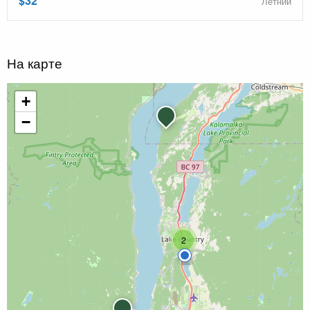
$32
Летний
На карте
+
−
2