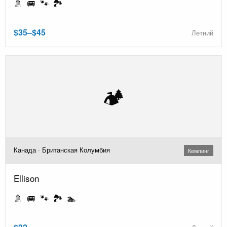
🚿 🚐 🐾 🏞️
$35–$45
Летний
🏕️
Канада · Британская Колумбия
Кемпинг
Ellison
🚿 🚐 🐾 🏞️ 🏊