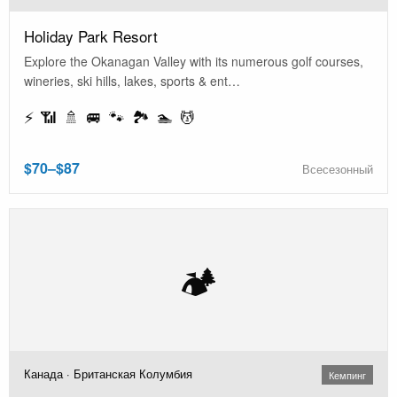
Holiday Park Resort
Explore the Okanagan Valley with its numerous golf courses,
wineries, ski hills, lakes, sports & ent…
⚡ 📶 🚿 🚐 🐾 🏞️ 🏊 💆
$70–$87
Всесезонный
🏕️
Канада · Британская Колумбия
Кемпинг