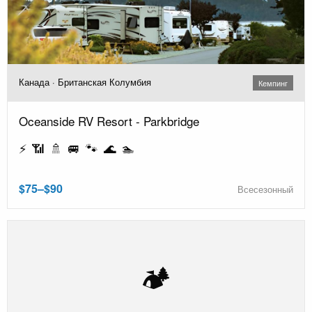
Канада · Британская Колумбия
Кемпинг
Oceanside RV Resort - Parkbridge
⚡ 📶 🚿 🚐 🐾 🌊 🏊
$75–$90
Всесезонный
🏕️