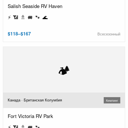
Salish Seaside RV Haven
⚡ 📶 🚿 🚐 🐾 🌊
$118–$167
Всесезонный
🏕️
Канада · Британская Колумбия
Кемпинг
Fort Victoria RV Park
⚡ 📶 🚿 🚐 🐾