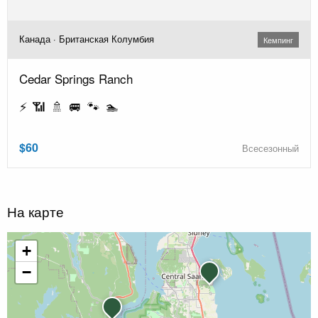
Канада · Британская Колумбия
Кемпинг
Cedar Springs Ranch
⚡ 📶 🚿 🚐 🐾 🏊
$60
Всесезонный
На карте
+
−