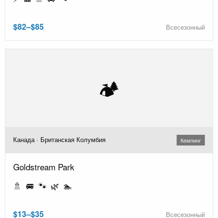
$82–$85
Всесезонный
🏕️
Канада · Британская Колумбия
Кемпинг
Goldstream Park
🚿 🚐 🐾 🌿 🏊
$13–$35
Всесезонный