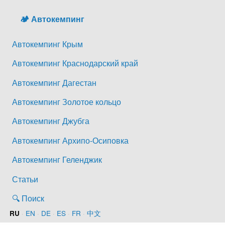
🏕️ Автокемпинг
Автокемпинг Крым
Автокемпинг Краснодарский край
Автокемпинг Дагестан
Автокемпинг Золотое кольцо
Автокемпинг Джубга
Автокемпинг Архипо-Осиповка
Автокемпинг Геленджик
Статьи
🔍 Поиск
·
EN
·
DE
·
ES
·
FR
·
中文
RU