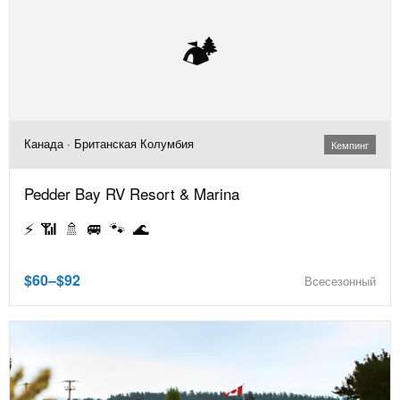
🏕️
Канада · Британская Колумбия
Кемпинг
Pedder Bay RV Resort & Marina
⚡ 📶 🚿 🚐 🐾 🌊
$60–$92
Всесезонный