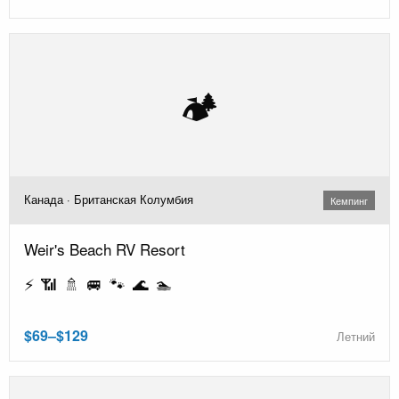
🏕️
Канада · Британская Колумбия
Кемпинг
Weir's Beach RV Resort
⚡ 📶 🚿 🚐 🐾 🌊 🏊
$69–$129
Летний