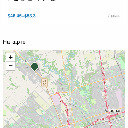
$46.45–$53.3
Летний
На карте
+
−