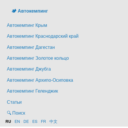
🏕️ Автокемпинг
Автокемпинг Крым
Автокемпинг Краснодарский край
Автокемпинг Дагестан
Автокемпинг Золотое кольцо
Автокемпинг Джубга
Автокемпинг Архипо-Осиповка
Автокемпинг Геленджик
Статьи
🔍 Поиск
·
EN
·
DE
·
ES
·
FR
·
中文
RU