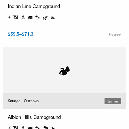
Indian Line Campground
⚡ 📶 🚿 🚐 🐾 🌿 🏊
$59.5–$71.3
Летний
🏕️
Канада · Онтарио
Кемпинг
Albion Hills Campground
⚡ 📶 🚿 🚐 🐾 🏞️ 🏊