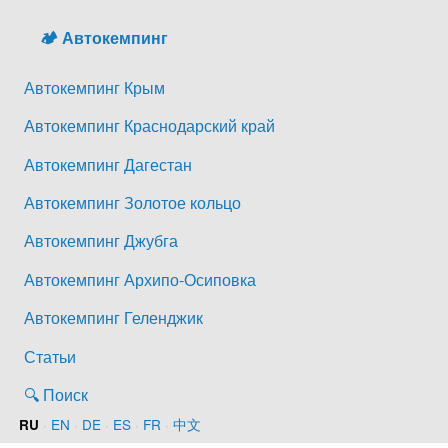
🏕️ Автокемпинг
Автокемпинг Крым
Автокемпинг Краснодарский край
Автокемпинг Дагестан
Автокемпинг Золотое кольцо
Автокемпинг Джубга
Автокемпинг Архипо-Осиповка
Автокемпинг Геленджик
Статьи
🔍 Поиск
·
EN
·
DE
·
ES
·
FR
·
中文
RU