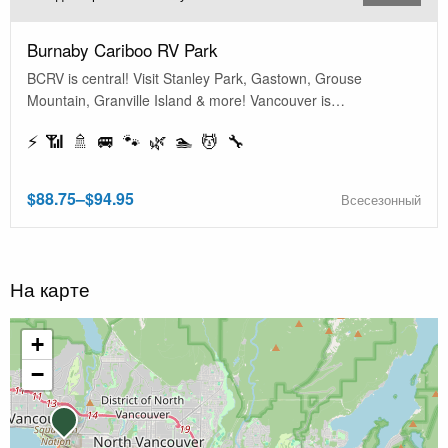
Burnaby Cariboo RV Park
BCRV is central! Visit Stanley Park, Gastown, Grouse
Mountain, Granville Island & more! Vancouver is…
⚡ 📶 🚿 🚐 🐾 🌿 🏊 💆 🔧
$88.75–$94.95
Всесезонный
На карте
+
−