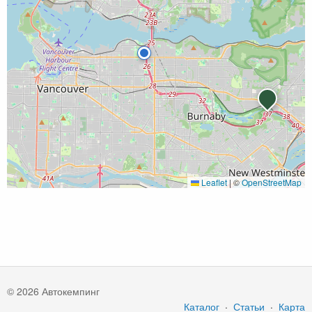
Leaflet
|
©
OpenStreetMap
© 2026 Автокемпинг
Каталог
·
Статьи
·
Карта