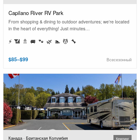
Capilano River RV Park
From shopping & dining to outdoor adventures; we're located
in the heart of everything! Just minutes…
⚡ 📶 🚿 🚐 🐾 🌿 🏊 💆 🔧
$85–$99
Всесезонный
Канада · Британская Колумбия
Кемпинг