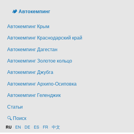
🏕️ Автокемпинг
Автокемпинг Крым
Автокемпинг Краснодарский край
Автокемпинг Дагестан
Автокемпинг Золотое кольцо
Автокемпинг Джубга
Автокемпинг Архипо-Осиповка
Автокемпинг Геленджик
Статьи
🔍 Поиск
·
EN
·
DE
·
ES
·
FR
·
中文
RU