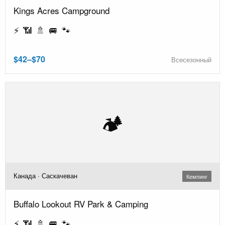
Kings Acres Campground
⚡ 📶 🚿 🚐 🐾
$42–$70
Всесезонный
🏕️
Канада · Саскачеван
Кемпинг
Buffalo Lookout RV Park & Camping
⚡ 📶 🚿 🚐 🐾