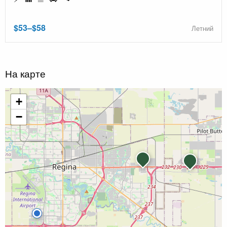
$53–$58
Летний
На карте
+
−