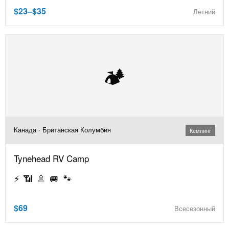
$23–$35
Летний
🏕️
Канада · Британская Колумбия
Кемпинг
Tynehead RV Camp
⚡ 📶 🚿 🚐 🐾
$69
Всесезонный