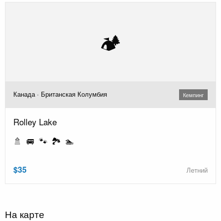
🏕️
Канада · Британская Колумбия
Кемпинг
Rolley Lake
🚿 🚐 🐾 🏞️ 🏊
$35
Летний
На карте