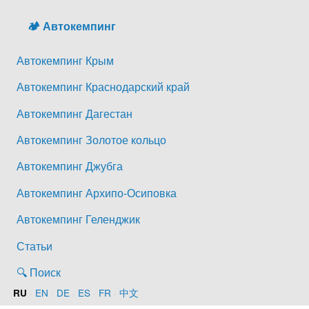
🏕️ Автокемпинг
Автокемпинг Крым
Автокемпинг Краснодарский край
Автокемпинг Дагестан
Автокемпинг Золотое кольцо
Автокемпинг Джубга
Автокемпинг Архипо-Осиповка
Автокемпинг Геленджик
Статьи
🔍 Поиск
·
EN
·
DE
·
ES
·
FR
·
中文
RU