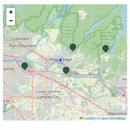
+
−
Leaflet
|
©
OpenStreetMap