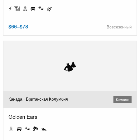
⚡ 📶 🚿 🚐 🐾 🌿
$66–$78
Всесезонный
🏕️
Канада · Британская Колумбия
Кемпинг
Golden Ears
🚿 🚐 🐾 🏞️ 🏊