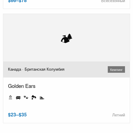
$66–$78
Всесезонный
🏕️
Канада · Британская Колумбия
Кемпинг
Golden Ears
🚿 🚐 🐾 🏞️ 🏊
$23–$35
Летний