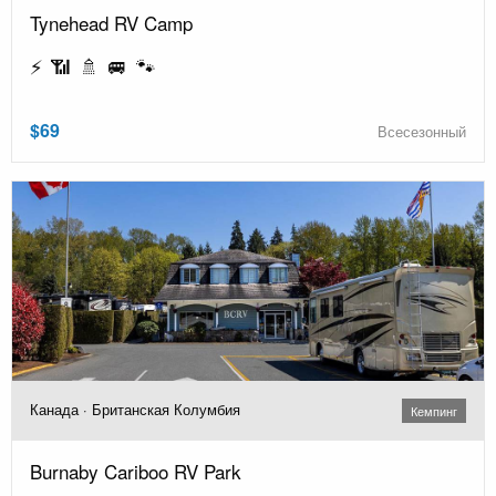
Tynehead RV Camp
⚡ 📶 🚿 🚐 🐾
$69
Всесезонный
Канада · Британская Колумбия
Кемпинг
Burnaby Cariboo RV Park