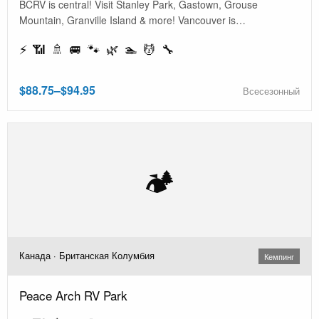
BCRV is central! Visit Stanley Park, Gastown, Grouse
Mountain, Granville Island & more! Vancouver is…
⚡ 📶 🚿 🚐 🐾 🌿 🏊 💆 🔧
$88.75–$94.95
Всесезонный
🏕️
Канада · Британская Колумбия
Кемпинг
Peace Arch RV Park