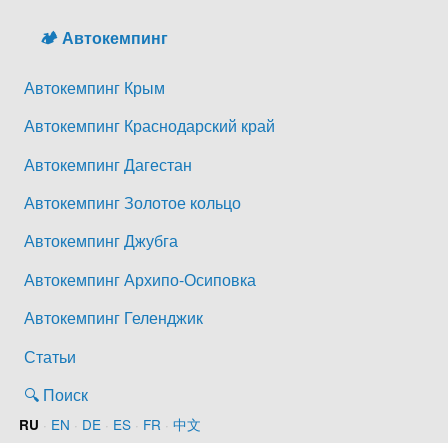
🏕️ Автокемпинг
Автокемпинг Крым
Автокемпинг Краснодарский край
Автокемпинг Дагестан
Автокемпинг Золотое кольцо
Автокемпинг Джубга
Автокемпинг Архипо-Осиповка
Автокемпинг Геленджик
Статьи
🔍 Поиск
·
EN
·
DE
·
ES
·
FR
·
中文
RU