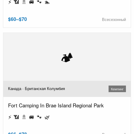
⚡ 📶 🚿 🚐 🐾 🏊
$60–$70
Всесезонный
🏕️
Канада · Британская Колумбия
Кемпинг
Fort Camping In Brae Island Regional Park
⚡ 📶 🚿 🚐 🐾 🌿