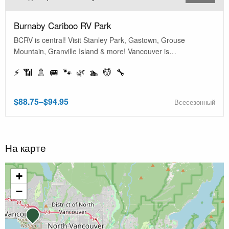
Burnaby Cariboo RV Park
BCRV is central! Visit Stanley Park, Gastown, Grouse
Mountain, Granville Island & more! Vancouver is…
⚡ 📶 🚿 🚐 🐾 🌿 🏊 💆 🔧
$88.75–$94.95
Всесезонный
На карте
+
−