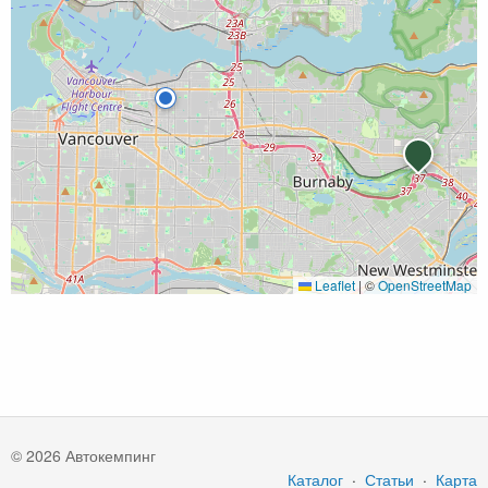
Leaflet
|
©
OpenStreetMap
© 2026 Автокемпинг
Каталог
·
Статьи
·
Карта