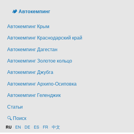
🏕️ Автокемпинг
Автокемпинг Крым
Автокемпинг Краснодарский край
Автокемпинг Дагестан
Автокемпинг Золотое кольцо
Автокемпинг Джубга
Автокемпинг Архипо-Осиповка
Автокемпинг Геленджик
Статьи
🔍 Поиск
·
EN
·
DE
·
ES
·
FR
·
中文
RU