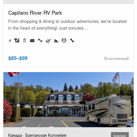
Capilano River RV Park
From shopping & dining to outdoor adventures; we're located
in the heart of everything! Just minutes…
⚡ 📶 🚿 🚐 🐾 🌿 🏊 💆 🔧
$85–$99
Всесезонный
Канада · Британская Колумбия
Кемпинг