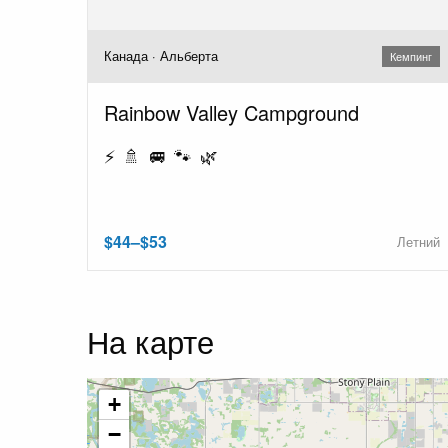
Канада · Альберта
Кемпинг
Rainbow Valley Campground
⚡ 🚿 🚐 🐾 🌿
$44–$53
Летний
На карте
+
−