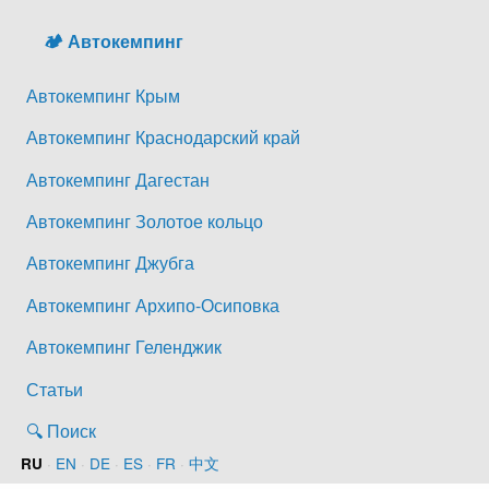
🏕️ Автокемпинг
Автокемпинг Крым
Автокемпинг Краснодарский край
Автокемпинг Дагестан
Автокемпинг Золотое кольцо
Автокемпинг Джубга
Автокемпинг Архипо-Осиповка
Автокемпинг Геленджик
Статьи
🔍 Поиск
·
EN
·
DE
·
ES
·
FR
·
中文
RU