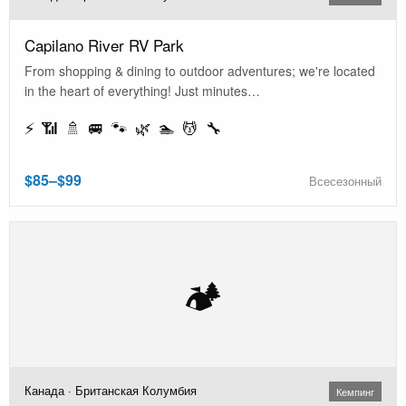
Capilano River RV Park
From shopping & dining to outdoor adventures; we're located
in the heart of everything! Just minutes…
⚡ 📶 🚿 🚐 🐾 🌿 🏊 💆 🔧
$85–$99
Всесезонный
🏕️
Канада · Британская Колумбия
Кемпинг