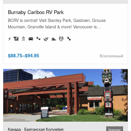
Burnaby Cariboo RV Park
BCRV is central! Visit Stanley Park, Gastown, Grouse
Mountain, Granville Island & more! Vancouver is…
⚡ 📶 🚿 🚐 🐾 🌿 🏊 💆 🔧
$88.75–$94.95
Всесезонный
Канада · Британская Колумбия
Кемпинг