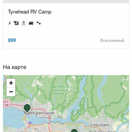
Tynehead RV Camp
⚡ 📶 🚿 🚐 🐾
$69
Всесезонный
На карте
+
−