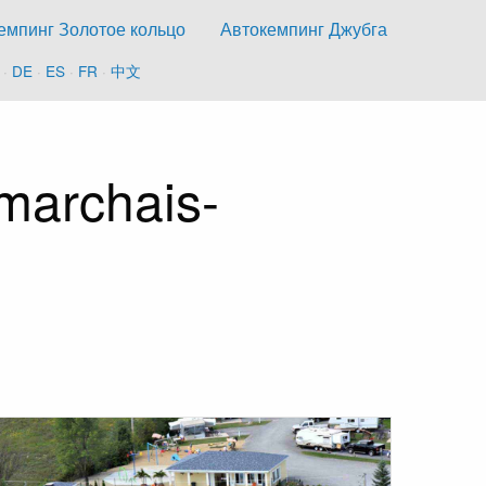
емпинг Золотое кольцо
Автокемпинг Джубга
·
DE
·
ES
·
FR
·
中文
marchais-