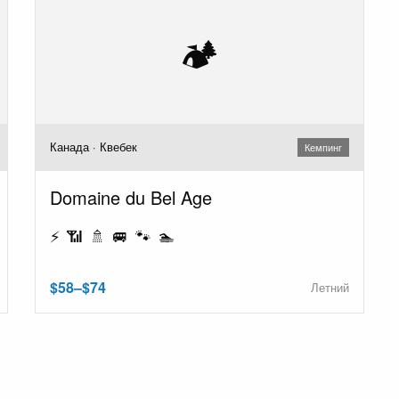
🏕️
Канада · Квебек
Кемпинг
Domaine du Bel Age
⚡ 📶 🚿 🚐 🐾 🏊
$58–$74
Летний