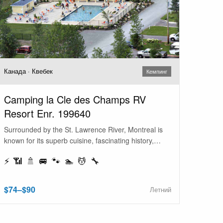
Канада · Квебек
Кемпинг
Camping la Cle des Champs RV
Resort Enr. 199640
Surrounded by the St. Lawrence River, Montreal is
known for its superb cuisine, fascinating history,…
⚡ 📶 🚿 🚐 🐾 🏊 💆 🔧
$74–$90
Летний