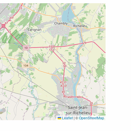
Leaflet
|
©
OpenStreetMap