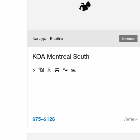
🏕️
Канада · Квебек
Кемпинг
KOA Montreal South
⚡ 📶 🚿 🚐 🐾 🏊
$75–$126
Летний