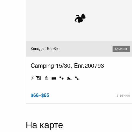
🏕️
Канада · Квебек
Кемпинг
Camping 15/30, Enr.200793
⚡ 📶 🚿 🚐 🐾 🏊 🔧
$68–$85
Летний
На карте