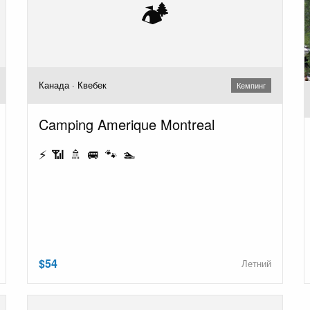
🏕️
Канада · Квебек
Кемпинг
Camping Amerique Montreal
⚡ 📶 🚿 🚐 🐾 🏊
$54
Летний